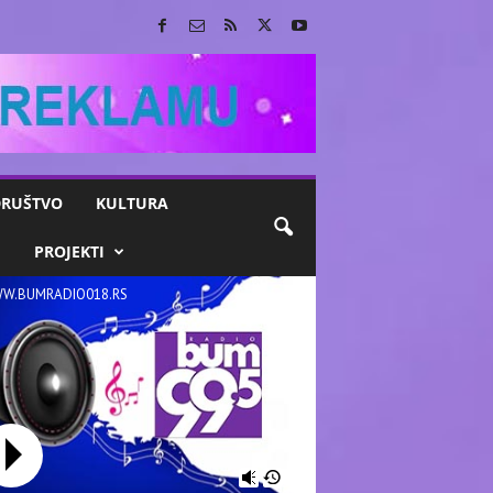
RUŠTVO
KULTURA
M
PROJEKTI
W.BUMRADIO018.RS