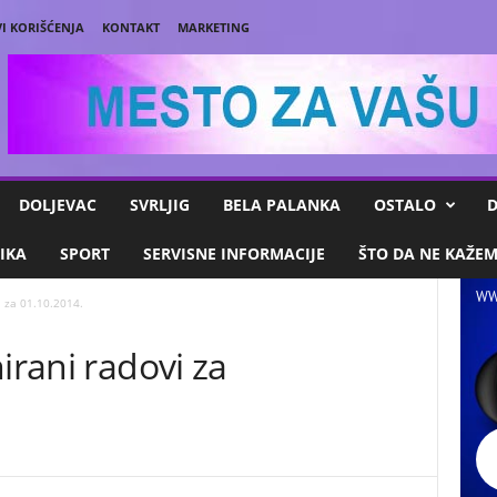
I KORIŠĆENJA
KONTAKT
MARKETING
DOLJEVAC
SVRLJIG
BELA PALANKA
OSTALO
D
IKA
SPORT
SERVISNE INFORMACIJE
ŠTO DA NE KAŽE
WW
i za 01.10.2014.
irani radovi za