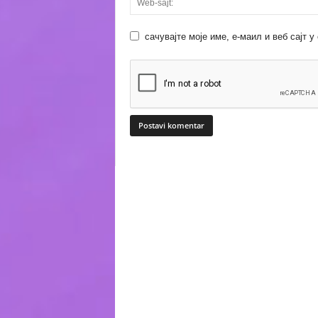
сачувајте моје име, е-маил и веб сајт