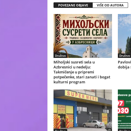
POVEZANE OBJAVE
VIŠE OD AUTORA
Društvo
Društvo
Miholjski susreti sela u
Pavlovi
Azbresnici u nedelju:
dobija 
Takmičenje u pripremi
potpečenke, stari zanati i bogat
kulturni program