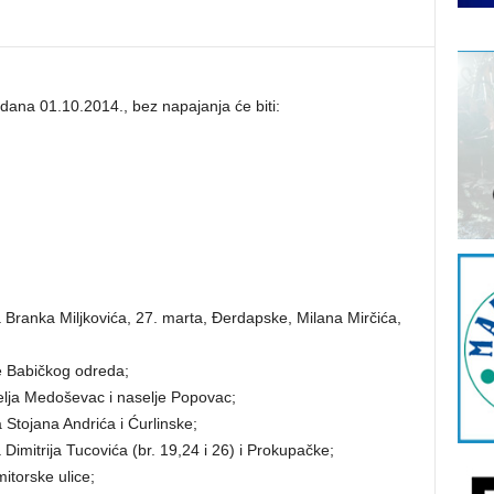
dana 01.10.2014., bez napajanja će biti:
 Branka Miljkovića, 27. marta, Đerdapske, Milana Mirčića,
e Babičkog odreda;
elja Medoševac i naselje Popovac;
 Stojana Andrića i Ćurlinske;
Dimitrija Tucovića (br. 19,24 i 26) i Prokupačke;
itorske ulice;