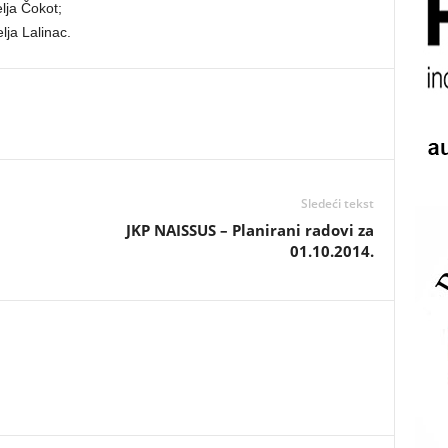
lja Čokot;
ja Lalinac.
Sledeći tekst
JKP NAISSUS – Planirani radovi za
01.10.2014.