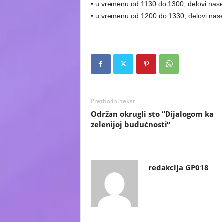
• u vremenu od 1130 do 1300; delovi nase
• u vremenu od 1200 do 1330; delovi nasel
Prethodni tekst
Održan okrugli sto “Dijalogom ka
zelenijoj budućnosti“
redakcija GP018