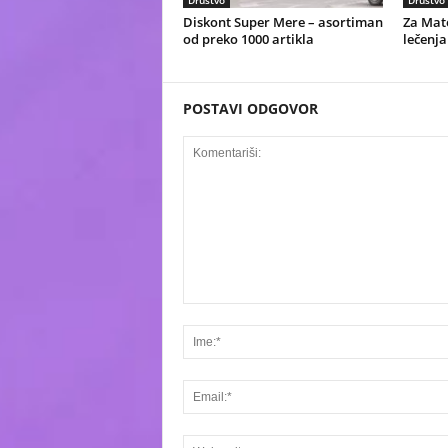
Društvo
Društvo
Diskont Super Mere – asortiman
Za Mate
od preko 1000 artikla
lečenja
POSTAVI ODGOVOR