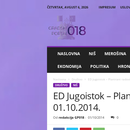
ČETVRTAK, AVGUST 6, 2026
IMPRESUM
USLOV
G
r
a
d
s
k
i
NASLOVNA
NIŠ
MEROŠINA
P
o
EKONOMIJA
POLITIKA
HRON
r
t
Naslovna
Društvo
ED Jugoistok – Planirani radov
a
DRUŠTVO
NIŠ
l
ED Jugoistok – Plan
0
1
01.10.2014.
8
Od
redakcija GP018
-
01/10/2014
0