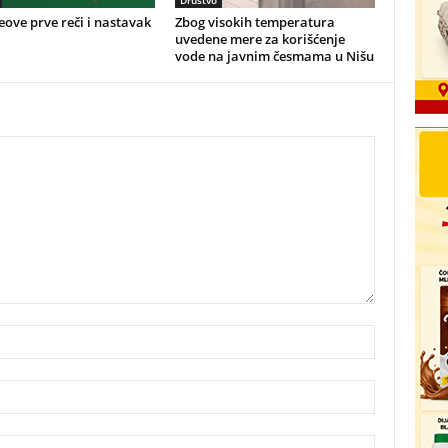
Društvo
ove prve reči i nastavak
Zbog visokih temperatura
uvedene mere za korišćenje
vode na javnim česmama u Nišu