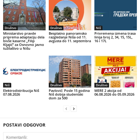
Društvo
Društvo
Niš
Ministarstvo pravde
Besplatno panoramsko
Privremena izmena trasa
priprema adaptaciju dela
razgledanje Niša od 11.
linija broj 2, 34, 15, 15L,
bivše kasarne „Filip
avgusta do 11. septembra
16 i 17L
Kljajić” za Osnovno javno
tužilaštvo u Nišu
Niš
Društvo
Društvo
Elektrodistribucija Niš
Pavlović: Posle 15 godina
MERE 2 akcija od
07.08.2026
Niš dobija studentski
06.08.2026 do 05.09.2026
dom za 500
POSTAVI ODGOVOR