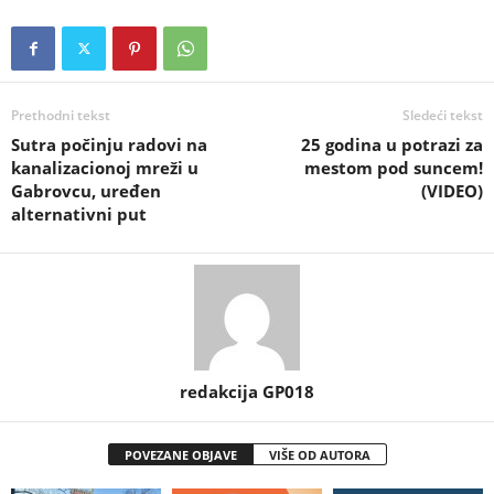
Prethodni tekst
Sledeći tekst
Sutra počinju radovi na
25 godina u potrazi za
kanalizacionoj mreži u
mestom pod suncem!
Gabrovcu, uređen
(VIDEO)
alternativni put
redakcija GP018
POVEZANE OBJAVE
VIŠE OD AUTORA