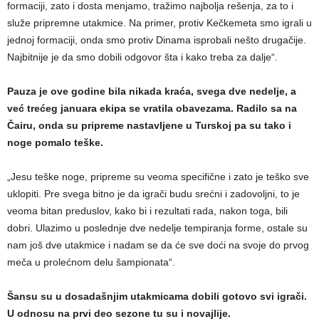
formaciji, zato i dosta menjamo, tražimo najbolja rešenja, za to i
služe pripremne utakmice. Na primer, protiv Kečkemeta smo igrali u
jednoj formaciji, onda smo protiv Dinama isprobali nešto drugačije.
Najbitnije je da smo dobili odgovor šta i kako treba za dalje“.
Pauza je ove godine bila nikada kraća, svega dve nedelje, a
već trećeg januara ekipa se vratila obavezama. Radilo sa na
Čairu, onda su pripreme nastavljene u Turskoj pa su tako i
noge pomalo teške.
„Jesu teške noge, pripreme su veoma specifične i zato je teško sve
uklopiti. Pre svega bitno je da igrači budu srećni i zadovoljni, to je
veoma bitan preduslov, kako bi i rezultati rada, nakon toga, bili
dobri. Ulazimo u poslednje dve nedelje tempiranja forme, ostale su
nam još dve utakmice i nadam se da će sve doći na svoje do prvog
meča u prolećnom delu šampionata“.
Šansu su u dosadašnjim utakmicama dobili gotovo svi igrači.
U odnosu na prvi deo sezone tu su i novajlije.