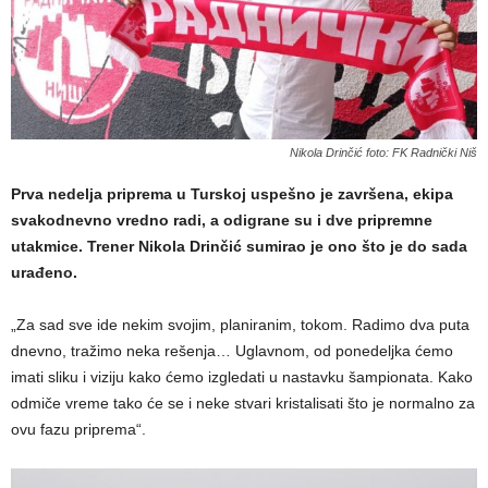
Nikola Drinčić foto: FK Radnički Niš
Prva nedelja priprema u Turskoj uspešno je završena, ekipa
svakodnevno vredno radi, a odigrane su i dve pripremne
utakmice. Trener Nikola Drinčić sumirao je ono što je do sada
urađeno.
„Za sad sve ide nekim svojim, planiranim, tokom. Radimo dva puta
dnevno, tražimo neka rešenja… Uglavnom, od ponedeljka ćemo
imati sliku i viziju kako ćemo izgledati u nastavku šampionata. Kako
odmiče vreme tako će se i neke stvari kristalisati što je normalno za
ovu fazu priprema“.