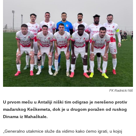
FK Radnicki Niš
U prvom meču u Antaliji niški tim odigrao je nerešeno protiv
mađarskog Kečkemeta, dok je u drugom poražen od ruskog
Dinama iz Mahačkale.
„Generalno utakmice služe da vidimo kako ćemo igrati, u kojoj