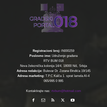
Registracioni broj:
IN000259
Poslovno ime:
Udruženje građana
RTV BUM 018
Nova železnička kolonija 14/4, 18000 Niš, Srbija
Adresa redakcije:
Bulevar Dr. Zorana Đinđića 19/145
Adresa marketing:
T.P.C Kalča 1. sprat lamela AI-4
065/995 0 995
Kontaktirajte nas:
rtvbum@hotmail.com