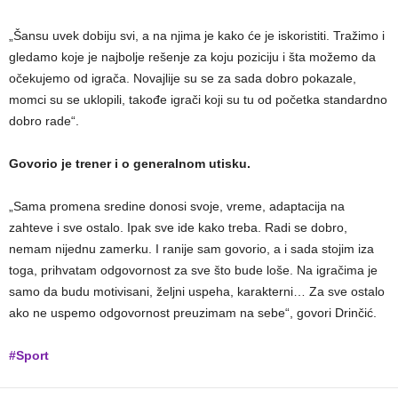
„Šansu uvek dobiju svi, a na njima je kako će je iskoristiti. Tražimo i
gledamo koje je najbolje rešenje za koju poziciju i šta možemo da
očekujemo od igrača. Novajlije su se za sada dobro pokazale,
momci su se uklopili, takođe igrači koji su tu od početka standardno
dobro rade“.
Govorio je trener i o generalnom utisku.
„Sama promena sredine donosi svoje, vreme, adaptacija na
zahteve i sve ostalo. Ipak sve ide kako treba. Radi se dobro,
nemam nijednu zamerku. I ranije sam govorio, a i sada stojim iza
toga, prihvatam odgovornost za sve što bude loše. Na igračima je
samo da budu motivisani, željni uspeha, karakterni… Za sve ostalo
ako ne uspemo odgovornost preuzimam na sebe“, govori Drinčić.
#Sport