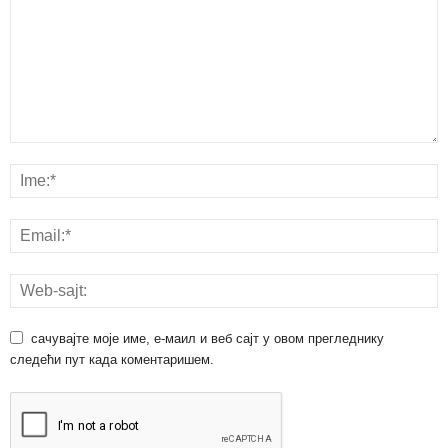
сачувајте моје име, е-маил и веб сајт у овом прегледнику
следећи пут када коментаришем.