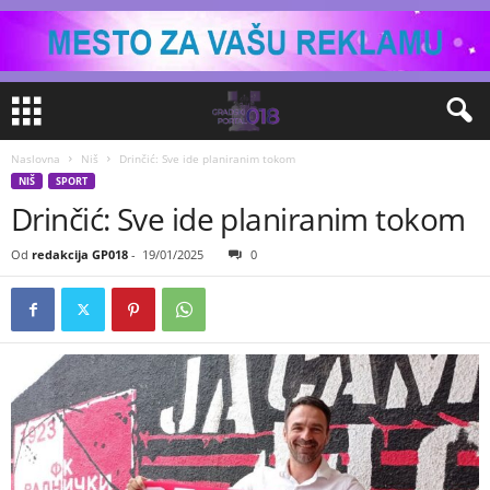
Naslovna
Niš
Drinčić: Sve ide planiranim tokom
NIŠ
SPORT
Drinčić: Sve ide planiranim tokom
Od
redakcija GP018
-
19/01/2025
0