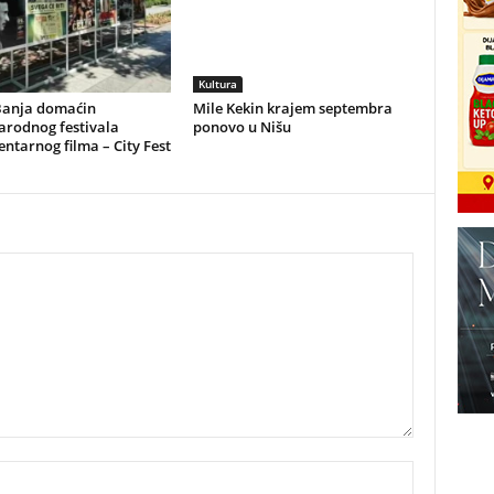
Kultura
Banja domaćin
Mile Kekin krajem septembra
rodnog festivala
ponovo u Nišu
tarnog filma – City Fest