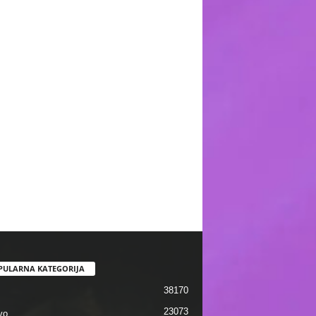
PULARNA KATEGORIJA
38170
23073
vo