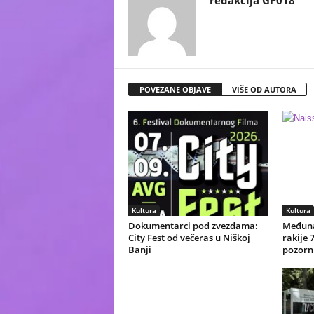
redakcija GP018
POVEZANE OBJAVE
VIŠE OD AUTORA
Kultura
Kultura
Dokumentarci pod zvezdama:
Međuna
City Fest od večeras u Niškoj
rakije 
Banji
pozorni