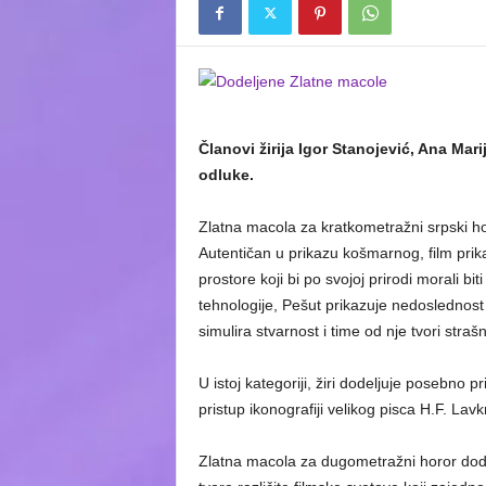
Članovi žirija Igor Stanojević, Ana Mar
odluke.
Zlatna macola za kratkometražni srpski ho
Autentičan u prikazu košmarnog, film prika
prostore koji bi po svojoj prirodi morali bit
tehnologije, Pešut prikazuje nedoslednost
simulira stvarnost i time od nje tvori stra
U istoj kategoriji, žiri dodeljuje posebno 
pristup ikonografiji velikog pisca H.F. Lavk
Zlatna macola za dugometražni horor dodel