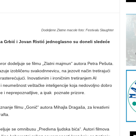
Dodeljene Zlatne macole foto: Festivalu Slaughter
ija Grbić i Jovan Ristić jednoglasno su doneli sledeće
ror dodeljuje se filmu „Zlatni majmun“ autora Petra Pešuta.
zuje izobličenu svakodnnevicu, na jezovit način tretirajući
i rasterećujući. Inovativnim i ironičnim tretiranjem AI
 i neumešnost veštačke inteligencije koja nedovoljno dobro
šne i neprepoznatljive, a ipak poznate prizore.
priznanje filmu „Gonič“ autora Mihajla Dragaša, za kreativni
rafta.
juje se omnibusu „Predivna ljudska bića“. Autori filmova