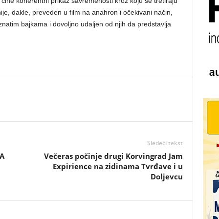
o čine koherentni prikaz savremenosti kroz koju se tretiraju
ije, dakle, preveden u film na anahron i očekivani način,
znatim bajkama i dovoljno udaljen od njih da predstavlja
Sledeći tekst
ZA
Večeras počinje drugi Korvingrad Jam
Expirience na zidinama Tvrđave i u
Doljevcu