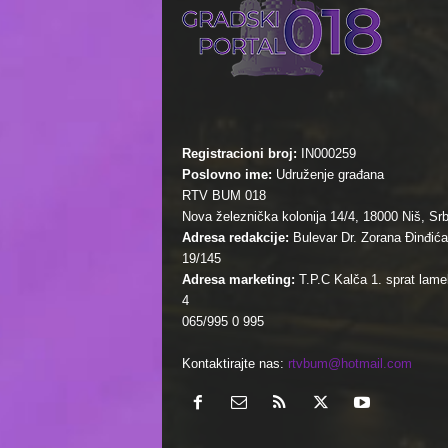
Registracioni broj:
IN000259
Poslovno ime:
Udruženje građana
RTV BUM 018
Nova železnička kolonija 14/4, 18000 Niš, Srb
Adresa redakcije:
Bulevar Dr. Zorana Đinđića
19/145
Adresa marketing:
T.P.C Kalča 1. sprat lamel
4
065/995 0 995
Kontaktirajte nas:
rtvbum@hotmail.com