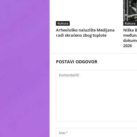
Kultura
Kultura
Arheološko nalazište Medijana
Niška 
radi skraćeno zbog toplote
međuna
dokumen
2026
POSTAVI ODGOVOR