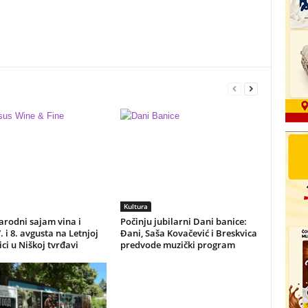
Kultura
rodni sajam vina i
Počinju jubilarni Dani banice:
7. i 8. avgusta na Letnjoj
Đani, Saša Kovačević i Breskvica
ci u Niškoj tvrđavi
predvode muzički program