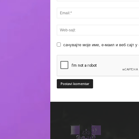
сачувајте моје име, е-маил и веб сајт