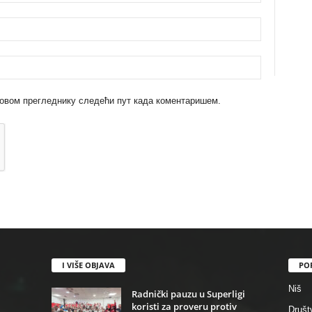
 у овом прегледнику следећи пут када коментаришем.
I VIŠE OBJAVA
PO
Niš
Radnički pauzu u Superligi
koristi za proveru protiv
Društ