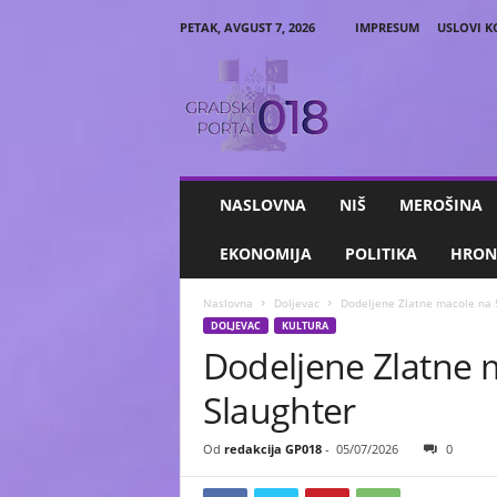
PETAK, AVGUST 7, 2026
IMPRESUM
USLOVI K
G
r
a
d
s
k
i
NASLOVNA
NIŠ
MEROŠINA
P
o
EKONOMIJA
POLITIKA
HRON
r
t
Naslovna
Doljevac
Dodeljene Zlatne macole na 5
a
DOLJEVAC
KULTURA
l
Dodeljene Zlatne m
0
1
Slaughter
8
Od
redakcija GP018
-
05/07/2026
0