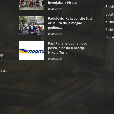
imenjaka iz Pirota
Servi
07/08/2026
Sport
Radulović: Ko iz policije štiti
Kultu
dr Milića da je mogao
godinu...
Politi
07/08/2026
Hroni
Pasi Poljana dobija novu
poštu, a pošta u naselju
Nikola Tesla...
ija
07/08/2026
a AI-