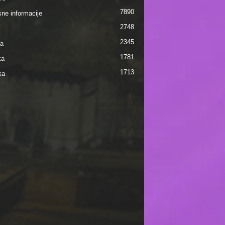
7890
sne informacije
2748
2345
ra
1781
ka
1713
ka