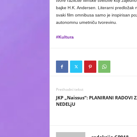
tvore različite filmske svetove koji zajedn
bajke H.K. Andersen. Literarni predložak n
svaki film omnibusa samo je inspirisan po
autonomnu umetniču tvorevinu.
#Kultura
Prethodni tekst
JKP „Naissus“: PLANIRANI RADOVI 
NEDELjU