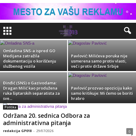
Radulović: Ko iz policije štiti dr Milića da je
mogao godinu i po dana nelegalno da drži
arsenal oružja...
redakcija GP018
-
07/08/2026
Omladina SNS-a ispred GO
Medijana zatražila
Pavlović: Milićeva poruka nije
dokumentaciju o korišćenju
usmerena samo protiv vlasti,
službenog vozila
već i protiv države Srbije
Đinđić (SNS) o Gazivodama:
Dragan Milić kao produžena
Pavlović prozvao opoziciju kako
ruka šiptarskih separatista za
samo kritikuje: Mi ćemo se boriti
sve...
hrabro
Politika
Održana 20. sednica Odbora za
administrativna pitanja
redakcija GP018
-
29/07/2026
0