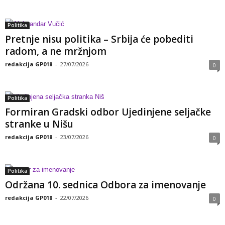
Politika
Pretnje nisu politika – Srbija će pobediti
radom, a ne mržnjom
redakcija GP018
-
27/07/2026
0
Politika
Formiran Gradski odbor Ujedinjene seljačke
stranke u Nišu
redakcija GP018
-
23/07/2026
0
Politika
Održana 10. sednica Odbora za imenovanje
redakcija GP018
-
22/07/2026
0