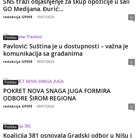
SNS traži objašnjenje za skup opozicije u sali
GO Medijana. Đurić:...
redakcija GP018
-
10/07/2026
0
Politika
Pavlović: Suština je u dostupnosti – važna je
komunikacija sa građanima
redakcija GP018
-
09/07/2026
0
Politika
POKRET NOVA SNAGA JUGA FORMIRA
ODBORE ŠIROM REGIONA
redakcija GP018
-
09/07/2026
0
Politika
Koalicija 381 osnovala Gradski odbor u Nišu i