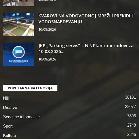
КVAROVI NA VODOVODNOJ MREŽI I PREКIDI U
VODOSNABDEVANJU
10/08/2026
JKP „Parking servis“ – Niš Planirani radovi za
10.08.2026....
10/08/2026
POPULARNA KATEGORIJA
38181
Niš
23077
Društvo
7896
Servisne informacije
2748
Sport
2346
Kultura