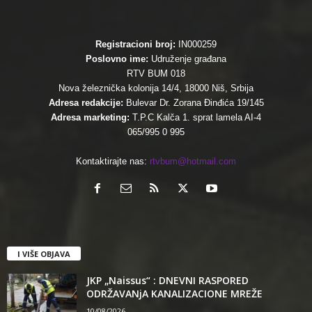
Registracioni broj:
IN000259
Poslovno ime:
Udruženje građana
RTV BUM 018
Nova železnička kolonija 14/4, 18000 Niš, Srbija
Adresa redakcije:
Bulevar Dr. Zorana Đinđića 19/145
Adresa marketing:
T.P.C Kalča 1. sprat lamela AI-4
065/995 0 995
Kontaktirajte nas:
rtvbum@hotmail.com
I VIŠE OBJAVA
JKP „Naissus“ : DNEVNI RASPORED
ODRŽAVANjA KANALIZACIONE MREŽE
10/08/2026