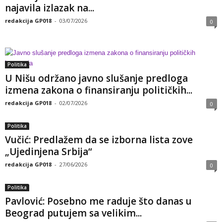
najavila izlazak na...
redakcija GP018
-
03/07/2026
0
Politika
U Nišu održano javno slušanje predloga
izmena zakona o finansiranju političkih...
redakcija GP018
-
02/07/2026
0
Politika
Vučić: Predlažem da se izborna lista zove
„Ujedinjena Srbija“
redakcija GP018
-
27/06/2026
0
Politika
Pavlović: Posebno me raduje što danas u
Beograd putujem sa velikim...