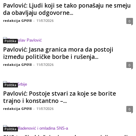
Pavlović: Ljudi koji se tako ponašaju ne smeju
da obavljaju odgovorne...
redakcija GP018
-
11/07/2026
0
Politika
Pavlović: Jasna granica mora da postoji
između političke borbe i rušenja...
redakcija GP018
-
11/07/2026
0
Politika
Pavlović: Postoje stvari za koje se borite
trajno i konstantno –...
redakcija GP018
-
11/07/2026
0
Politika