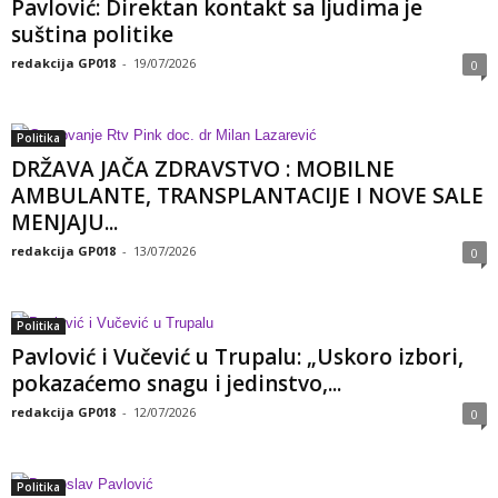
Pavlović: Direktan kontakt sa ljudima je
suština politike
redakcija GP018
-
19/07/2026
0
Politika
DRŽAVA JAČA ZDRAVSTVO : MOBILNE
AMBULANTE, TRANSPLANTACIJE I NOVE SALE
MENJAJU...
redakcija GP018
-
13/07/2026
0
Politika
Pavlović i Vučević u Trupalu: „Uskoro izbori,
pokazaćemo snagu i jedinstvo,...
redakcija GP018
-
12/07/2026
0
Politika