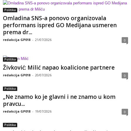
Politika
Omladina SNS-a ponovo organizovala
performans ispred GO Medijana usmeren
prema dr...
redakcija GP018
-
21/07/2026
0
Politika
Živković: Milić napao koalicione partnere
redakcija GP018
-
20/07/2026
0
Politika
„Ne znamo ko je glavni i ne znamo u kom
pravcu...
redakcija GP018
-
19/07/2026
0
Politika