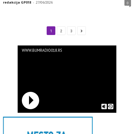
redakcija GP018
-
27/06/2026
0
1
2
3
WWW.BUMRADIO018.RS