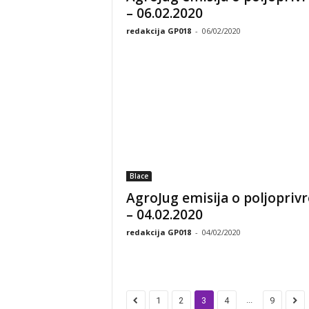
– 06.02.2020
redakcija GP018
-
06/02/2020
Blace
AgroJug emisija o poljoprivr
– 04.02.2020
redakcija GP018
-
04/02/2020
...
1
2
3
4
9