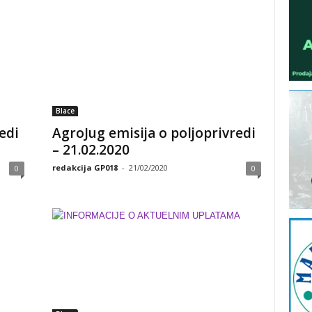
Blace
edi
AgroJug emisija o poljoprivredi
– 21.02.2020
redakcija GP018
-
21/02/2020
0
0