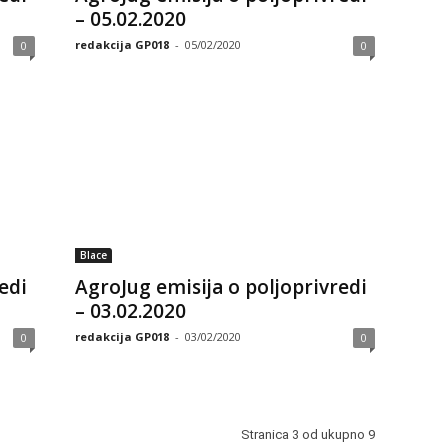
– 05.02.2020
redakcija GP018
-
05/02/2020
0
0
Blace
edi
AgroJug emisija o poljoprivredi
– 03.02.2020
redakcija GP018
-
03/02/2020
0
0
Stranica 3 od ukupno 9