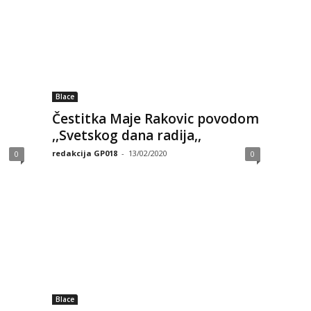
Blace
Čestitka Maje Rakovic povodom
,,Svetskog dana radija,,
redakcija GP018
-
13/02/2020
0
0
Blace