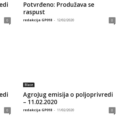
edi
Potvrđeno: Produžava se
raspust
redakcija GP018
-
12/02/2020
0
0
Blace
edi
AgroJug emisija o poljoprivredi
– 11.02.2020
redakcija GP018
-
11/02/2020
0
0