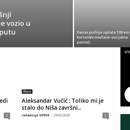
šnji
je vozio u
-putu
Danas počinje isplata 100 evr
korisnike novčane-socijalne
pomoći
WW
Blace
edi
Aleksandar Vučić : Toliko mi je
stalo do Niša završni...
redakcija GP018
-
26/02/2020
0
0