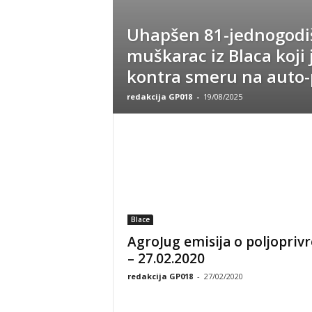
Uhapšen 81-jednogodi
muškarac iz Blaca koji 
kontra smeru na auto
redakcija GP018
-
19/08/2025
Blace
AgroJug emisija o poljoprivr
– 27.02.2020
redakcija GP018
-
27/02/2020