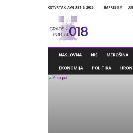
ČETVRTAK, AVGUST 6, 2026
IMPRESUM
US
G
r
a
d
s
k
i
NASLOVNA
NIŠ
MEROŠINA
P
o
EKONOMIJA
POLITIKA
HRON
r
t
a
l
0
1
8