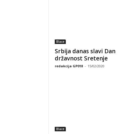
Blace
Srbija danas slavi Dan
državnost Sretenje
redakcija GP018
-
15/02/2020
Blace