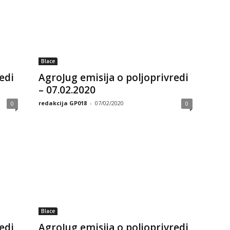
Blace
edi
AgroJug emisija o poljoprivredi
– 07.02.2020
redakcija GP018
-
07/02/2020
0
0
Blace
edi
AgroJug emisija o poljoprivredi