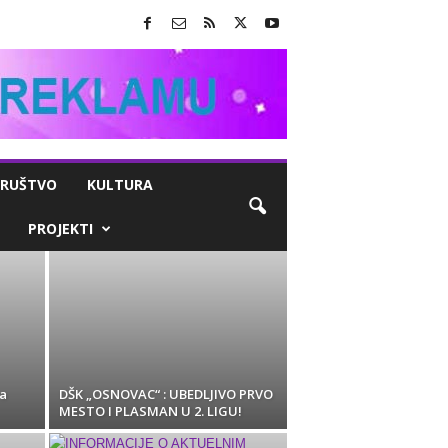
RUŠTVO
KULTURA
PROJEKTI
a
DŠK „OSNOVAC“ : UBEDLJIVO PRVO
MESTO I PLASMAN U 2. LIGU!