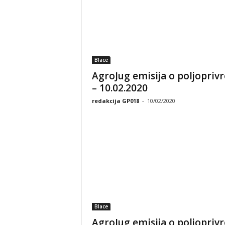
Blace
AgroJug emisija o poljoprivr
– 10.02.2020
redakcija GP018
-
10/02/2020
Blace
AgroJug emisija o poljoprivr