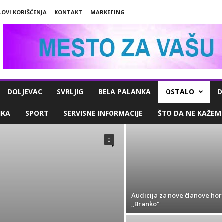
LOVI KORIŠĆENJA
KONTAKT
MARKETING
DOLJEVAC
SVRLJIG
BELA PALANKA
OSTALO
D
IKA
SPORT
SERVISNE INFORMACIJE
ŠTO DA NE KAŽEM
0
Audicija za nove članove hor
„Branko“