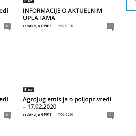
Blace
edi
INFORMACIJE O AKTUELNIM
UPLATAMA
redakcija GP018
-
19/02/2020
0
0
Blace
edi
AgroJug emisija o poljoprivredi
– 17.02.2020
redakcija GP018
-
17/02/2020
0
0