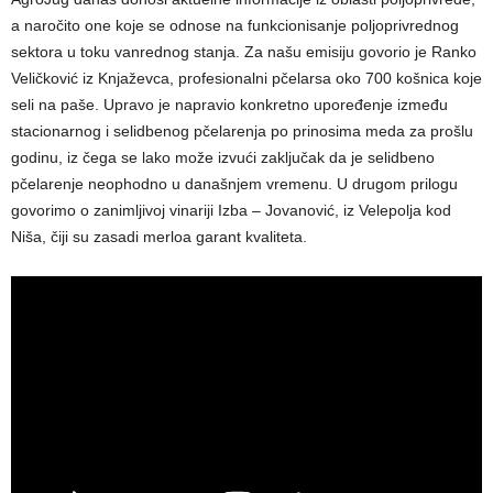
a naročito one koje se odnose na funkcionisanje poljoprivrednog
sektora u toku vanrednog stanja. Za našu emisiju govorio je Ranko
Veličković iz Knjaževca, profesionalni pčelarsa oko 700 košnica koje
seli na paše. Upravo je napravio konkretno upoređenje između
stacionarnog i selidbenog pčelarenja po prinosima meda za prošlu
godinu, iz čega se lako može izvući zaključak da je selidbeno
pčelarenje neophodno u današnjem vremenu. U drugom prilogu
govorimo o zanimljivoj vinariji Izba – Jovanović, iz Velepolja kod
Niša, čiji su zasadi merloa garant kvaliteta.