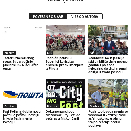
POVEZANE OBJAVE
VIŠE OD AUTORA
Kultura
Niš
Niš
Teatar uznemirenog
Radnički pauzu u
Radulović: Ko iz policije
sveta: Sutra počinje
Superligi koristi za
štiti dr Milića da je mogao
jubilarni 10. Nišvil džez
proveru protiv imenjaka
godinu i po dana
teatar
iz Pirota
nelegalno da drži arsenal
oružja u svom posedu
Društvo
Kultura
Društvo
Pasi Poljana dobija novu
Dokumentarci pod
Posle toplovoda menja se
poštu, a pošta u naselju
zvezdama: City Fest od
vodovod u Zetskoj: Novi
Nikola Tesla menja
večeras u Niškoj Banji
asfalt uskoro, u planu i
lokaciju
trajno rešenje protiv
poplava