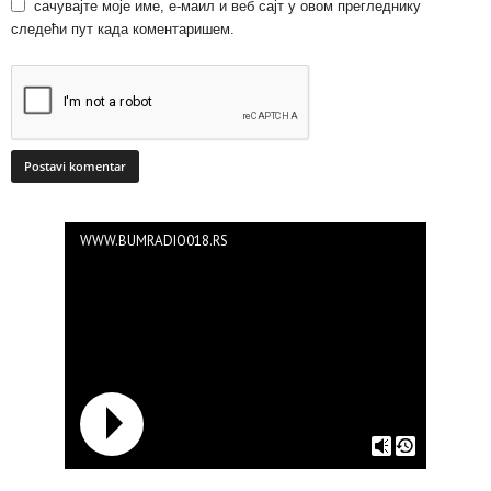
сачувајте моје име, е-маил и веб сајт у овом прегледнику
следећи пут када коментаришем.
WWW.BUMRADIO018.RS