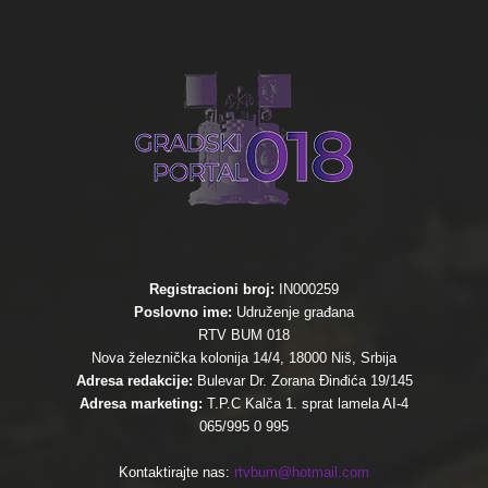
Registracioni broj:
IN000259
Poslovno ime:
Udruženje građana
RTV BUM 018
Nova železnička kolonija 14/4, 18000 Niš, Srbija
Adresa redakcije:
Bulevar Dr. Zorana Đinđića 19/145
Adresa marketing:
T.P.C Kalča 1. sprat lamela AI-4
065/995 0 995
Kontaktirajte nas:
rtvbum@hotmail.com