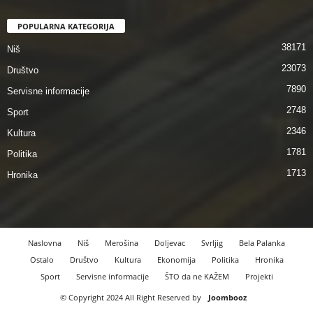
POPULARNA KATEGORIJA
38171
Niš
23073
Društvo
7890
Servisne informacije
2748
Sport
2346
Kultura
1781
Politika
1713
Hronika
Naslovna
Niš
Merošina
Doljevac
Svrljig
Bela Palanka
Ostalo
Društvo
Kultura
Ekonomija
Politika
Hronika
Sport
Servisne informacije
ŠTO da ne KAŽEM
Projekti
© Copyright 2024 All Right Reserved by
Joombooz