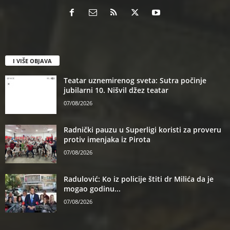
I VIŠE OBJAVA
Teatar uznemirenog sveta: Sutra počinje
jubilarni 10. Nišvil džez teatar
07/08/2026
Radnički pauzu u Superligi koristi za proveru
protiv imenjaka iz Pirota
07/08/2026
Radulović: Ko iz policije štiti dr Milića da je
mogao godinu...
07/08/2026