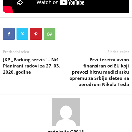
Prethodni tekst
Sledeći tekst
JKP „Parking servis“ – Niš
Prvi teretni avion
Planirani radovi za 27. 03.
finansiran od EU koji
2020. godine
prevozi hitnu medicinsku
opremu za Srbiju sleteo na
aerodrom Nikola Tesla
redakcija GP018