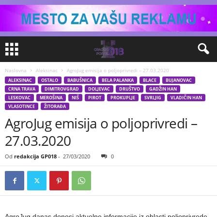
Naslovna
Aleksinac
AgroJug emisija o poljoprivredi – 27.03.2020
ALEKSINAC
OSTALO
BABUŠNICA
BELA PALANKA
BLACE
BUJANOVAC
CRNA TRAVA
DIMITROVGRAD
DOLJEVAC
DRUŠTVO
GADŽIN HAN
LESKOVAC
MEROŠINA
NIŠ
PIROT
PROKUPLJE
SVRLJIG
VLADIČIN HAN
VLASOTINCE
ŽITORAĐA
AgroJug emisija o poljoprivredi –
27.03.2020
Od
redakcija GP018
-
27/03/2020
0
AgroJug danas donosi aktuelne informacije iz oblasti poljoprivrede,