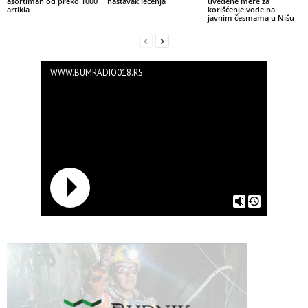
asortiman od preko 1000
nastavak lečenja
uvedene mere za
artikla
korišćenje vode na
javnim česmama u Nišu
WWW.BUMRADIO018.RS