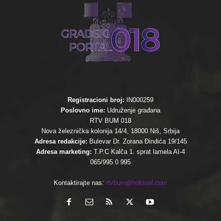
Registracioni broj:
IN000259
Poslovno ime:
Udruženje građana
RTV BUM 018
Nova železnička kolonija 14/4, 18000 Niš, Srbija
Adresa redakcije:
Bulevar Dr. Zorana Đinđića 19/145
Adresa marketing:
T.P.C Kalča 1. sprat lamela AI-4
065/995 0 995
Kontaktirajte nas:
rtvbum@hotmail.com