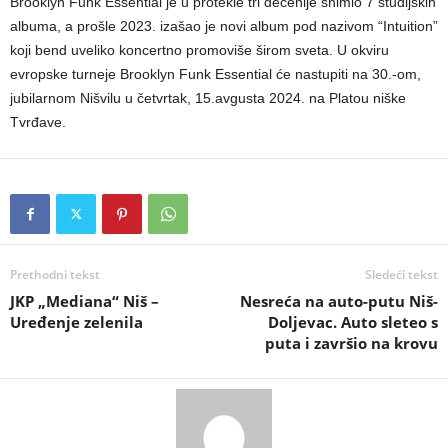
Brooklyn Funk Essential je u protekle tri decenije snimio 7 studijskih
albuma, a prošle 2023. izašao je novi album pod nazivom “Intuition”
koji bend uveliko koncertno promoviše širom sveta. U okviru
evropske turneje Brooklyn Funk Essential će nastupiti na 30.-om,
jubilarnom Nišvilu u četvrtak, 15.avgusta 2024. na Platou niške
Tvrđave.
Prethodni tekst
Sledeći tekst
JKP „Mediana“ Niš –
Nesreća na auto-putu Niš-
Uređenje zelenila
Doljevac. Auto sleteo s
puta i završio na krovu