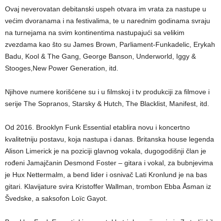
Ovaj neverovatan debitanski uspeh otvara im vrata za nastupe u
većim dvoranama i na festivalima, te u narednim godinama svraju
na turnejama na svim kontinentima nastupajući sa velikim
zvezdama kao što su James Brown, Parliament-Funkadelic, Erykah
Badu, Kool & The Gang, George Banson, Underworld, Iggy &
Stooges,New Power Generation, itd.
Njihove numere korišćene su i u filmskoj i tv produkciji za filmove i
serije The Sopranos, Starsky & Hutch, The Blacklist, Manifest, itd.
Od 2016. Brooklyn Funk Essential etablira novu i koncertno
kvalitetniju postavu, koja nastupa i danas. Britanska house legenda
Alison Limerick je na poziciji glavnog vokala, dugogodišnji član je
rođeni Jamajčanin Desmond Foster – gitara i vokal, za bubnjevima
je Hux Nettermalm, a bend lider i osnivač Lati Kronlund je na bas
gitari. Klavijature svira Kristoffer Wallman, trombon Ebba Åsman iz
Švedske, a saksofon Loïc Gayot.