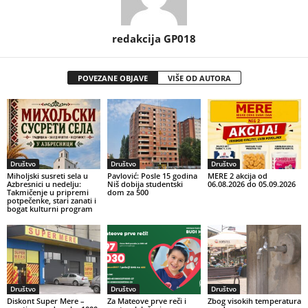
redakcija GP018
POVEZANE OBJAVE
VIŠE OD AUTORA
Društvo
Društvo
Društvo
Miholjski susreti sela u
Pavlović: Posle 15 godina
MERE 2 akcija od
Azbresnici u nedelju:
Niš dobija studentski
06.08.2026 do 05.09.2026
Takmičenje u pripremi
dom za 500
potpečenke, stari zanati i
bogat kulturni program
Društvo
Društvo
Društvo
Diskont Super Mere –
Za Mateove prve reči i
Zbog visokih temperatura