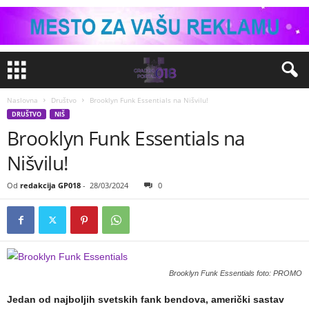
Naslovna
Društvo
Brooklyn Funk Essentials na Nišvilu!
DRUŠTVO
NIŠ
Brooklyn Funk Essentials na
Nišvilu!
Od
redakcija GP018
-
28/03/2024
0
Brooklyn Funk Essentials foto: PROMO
Jedan od najboljih svetskih fank bendova, američki sastav