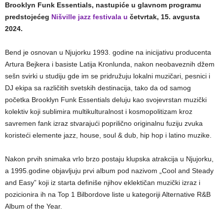
Brooklyn Funk Essentials, nastupiće u glavnom programu
predstojećeg
Nišville jazz festivala u
četvrtak, 15. avgusta
2024.
Bend je osnovan u Njujorku 1993. godine na inicijativu producenta
Artura Bejkera i basiste Latija Kronlunda, nakon neobaveznih džem
sešn svirki u studiju gde im se pridružuju lokalni muzičari, pesnici i
DJ ekipa sa različitih svetskih destinacija, tako da od samog
početka Brooklyn Funk Essentials deluju kao svojevrstan muzički
kolektiv koji sublimira multikulturalnost i kosmopolitizam kroz
savremen fank izraz stvarajući poprilično originalnu fuziju zvuka
koristeći elemente jazz, house, soul & dub, hip hop i latino muzike.
Nakon prvih snimaka vrlo brzo postaju klupska atrakcija u Njujorku,
a 1995.godine objavljuju prvi album pod nazivom „Cool and Steady
and Easy” koji iz starta definiše njihov eklektičan muzički izraz i
pozicionira ih na Top 1 Bilbordove liste u kategoriji Alternative R&B
Album of the Year.