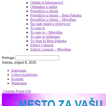
Odakle ti informacija?
Omladina u tuđini
Porodično u biznis
Porodično u biznis – Bela Palanka
Porodično u biznis – Merošina
Šta rade mladi u Doljevcu?
To sam ja
To sam ja – Merošina
To sam ja Aleksinac
To Sam Ja Bela Palanka
Zdravi i sigurni
Zdravi i sigurni – Merošina
Pretraga
Subota, avgust 8, 2026
Impresum
Uslovi korišćenja
Kontakt
Marketing
Gradski Portal 018