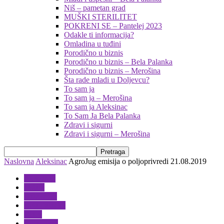
Niš – pametan grad
MUŠKI STERILITET
POKRENI SE – Pantelej 2023
Odakle ti informacija?
Omladina u tuđini
Porodično u biznis
Porodično u biznis – Bela Palanka
Porodično u biznis – Merošina
Šta rade mladi u Doljevcu?
To sam ja
To sam ja – Merošina
To sam ja Aleksinac
To Sam Ja Bela Palanka
Zdravi i sigurni
Zdravi i sigurni – Merošina
Naslovna
Aleksinac
AgroJug emisija o poljoprivredi 21.08.2019
Aleksinac
Ostalo
Babušnica
Bela Palanka
Blace
Bujanovac