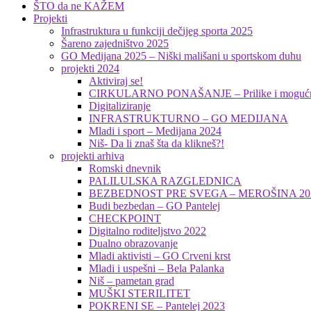
ŠTO da ne KAŽEM
Projekti
Infrastruktura u funkciji dečijeg sporta 2025
Šareno zajedništvo 2025
GO Medijana 2025 – Niški mališani u sportskom duhu
projekti 2024
Aktiviraj se!
CIRKULARNO PONAŠANJE – Prilike i mogućnosti
Digitaliziranje
INFRASTRUKTURNO – GO MEDIJANA
Mladi i sport – Medijana 2024
Niš- Da li znaš šta da klikneš?!
projekti arhiva
Romski dnevnik
PALILULSKA RAZGLEDNICA
BEZBEDNOST PRE SVEGA – MEROŠINA 20
Budi bezbedan – GO Pantelej
CHECKPOINT
Digitalno roditeljstvo 2022
Dualno obrazovanje
Mladi aktivisti – GO Crveni krst
Mladi i uspešni – Bela Palanka
Niš – pametan grad
MUŠKI STERILITET
POKRENI SE – Pantelej 2023