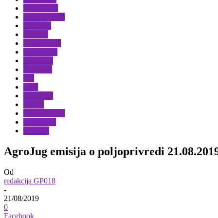
Crna Trava
Dimitrovgrad
Doljevac
Društvo
Gadžin Han
Kuršumlija
Leskovac
Merošina
Niš
Pirot
Prokuplje
Svrljig
Vladičin Han
Vlasotince
Žitorađa
AgroJug emisija o poljoprivredi 21.08.201
Od
redakcija GP018
-
21/08/2019
0
Facebook