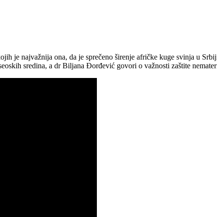
jih je najvažnija ona, da je sprečeno širenje afričke kuge svinja u Srb
skih sredina, a dr Biljana Đorđević govori o važnosti zaštite nemateri