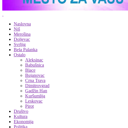
Naslovna
Niš
Merošina
Doljevac
Svrljig
Bela Palanka
Ostalo
Aleksinac
Babušnica
Blace
Bujanovac
Crna Trava
Dimitrovgrad
Gadžin Han
Kuršumlija
Leskovac
Pirot
Društvo
Kultura
Ekonomija
Politika