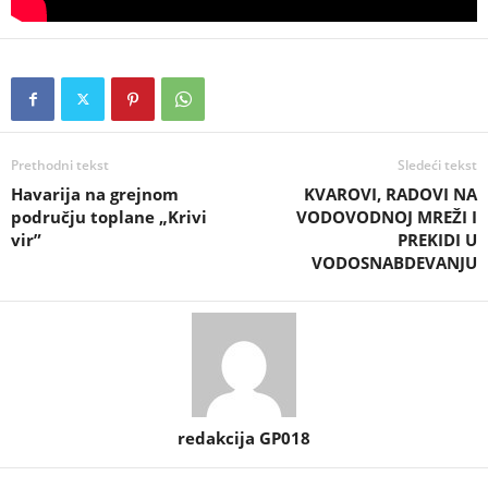
Prethodni tekst
Sledeći tekst
Havarija na grejnom
KVAROVI, RADOVI NA
području toplane „Krivi
VODOVODNOJ MREŽI I
vir”
PREKIDI U
VODOSNABDEVANJU
redakcija GP018