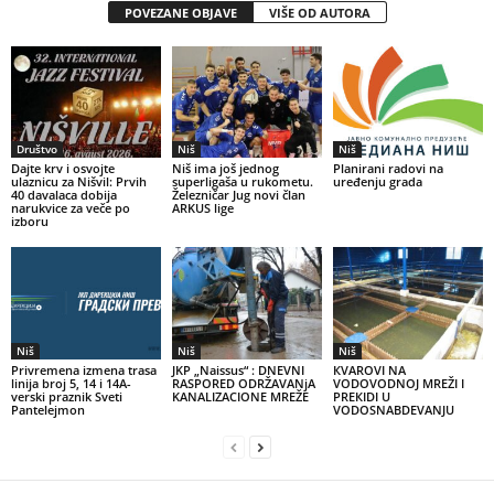
POVEZANE OBJAVE
VIŠE OD AUTORA
Društvo
Niš
Niš
Dajte krv i osvojte
Niš ima još jednog
Planirani radovi na
ulaznicu za Nišvil: Prvih
superligaša u rukometu.
uređenju grada
40 davalaca dobija
Železničar Jug novi član
narukvice za veče po
ARKUS lige
izboru
Niš
Niš
Niš
Privremena izmena trasa
JKP „Naissus“ : DNEVNI
КVAROVI NA
linija broj 5, 14 i 14A-
RASPORED ODRŽAVANjA
VODOVODNOJ MREŽI I
verski praznik Sveti
KANALIZACIONE MREŽE
PREКIDI U
Pantelejmon
VODOSNABDEVANJU