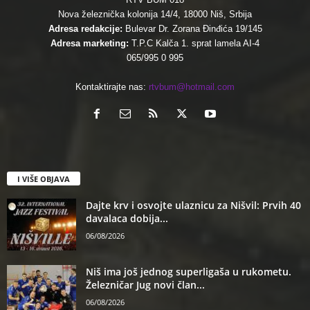
Nova železnička kolonija 14/4, 18000 Niš, Srbija
Adresa redakcije:
Bulevar Dr. Zorana Đinđića 19/145
Adresa marketing:
T.P.C Kalča 1. sprat lamela AI-4
065/995 0 995
Kontaktirajte nas:
rtvbum@hotmail.com
I VIŠE OBJAVA
Dajte krv i osvojte ulaznicu za Nišvil: Prvih 40
davalaca dobija...
06/08/2026
Niš ima još jednog superligaša u rukometu.
Železničar Jug novi član...
06/08/2026