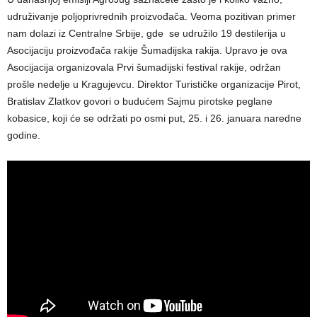
udruživanje poljoprivrednih proizvođača. Veoma pozitivan primer
nam dolazi iz Centralne Srbije, gde se udružilo 19 destilerija u
Asocijaciju proizvođača rakije Šumadijska rakija. Upravo je ova
Asocijacija organizovala Prvi šumadijski festival rakije, održan
prošle nedelje u Kragujevcu. Direktor Turističke organizacije Pirot,
Bratislav Zlatkov govori o budućem Sajmu pirotske peglane
kobasice, koji će se održati po osmi put, 25. i 26. januara naredne
godine.