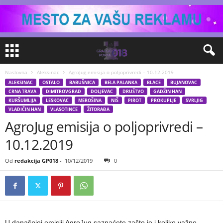
Naslovna
Aleksinac
AgroJug emisija o poljoprivredi – 10.12.2019
ALEKSINAC
OSTALO
BABUŠNICA
BELA PALANKA
BLACE
BUJANOVAC
CRNA TRAVA
DIMITROVGRAD
DOLJEVAC
DRUŠTVO
GADŽIN HAN
KURŠUMLIJA
LESKOVAC
MEROŠINA
NIŠ
PIROT
PROKUPLJE
SVRLJIG
VLADIČIN HAN
VLASOTINCE
ŽITORAĐA
AgroJug emisija o poljoprivredi –
10.12.2019
Od
redakcija GP018
-
10/12/2019
0
U današnjoj emisiji AgroJug saznaćete zašto je i koliko važno,