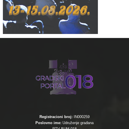
Registracioni broj:
IN000259
Poslovno ime:
Udruženje građana
RTV BUM 018