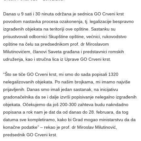
Danas u 9 sati i 30 ninuta održana je sednica GO Crveni krst
povodom nastavka procesa ozakonenja, tj. legalizacije bespravno
izgrađenih objekata na teritoriji ove opštine. Sastanku su
prisustvovali odbornici Skupštine opštine, većnici, rukovodstvo
opštine na čelu sa predsednikom prof. dr Miroslavom
Milutinovićem, članovi Saveta građana i predstavnici romskih
udruženja, kao i stručna lica iz Uprave GO Crveni krst.
“Što se tiče GO Crveni krst, mi smo do sada popisali 1320
nelegalizovanih objekata. Po našim brojkama, mi imamo najviše
prijavljenih. Danas smo imali jedan sastanak, na inicijativu
gradonačelnika da se i dalje izvrši popisivanje nelegalno izgrađenih
objekata. Očekujemo da još 200-300 zahteva budu nakndadno
popisana a rok nam je dat da od danas do 28. februara, da tog
datuma sve kompletiramo, kako bi Grad mogao ministarstvu da da
konačne podatke” – rekao je prof. dr Miroslav Milutinović,
predsednik GO Crveni krst.