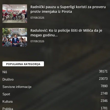
Radnički pauzu u Superligi koristi za proveru
protiv imenjaka iz Pirota
07/08/2026
Radulović: Ko iz policije štiti dr Milića da je
mogao godinu...
07/08/2026
POPULARNA KATEGORIJA
38171
Niš
23073
Društvo
7890
Servisne informacije
2748
Sport
2346
Kultura
1781
Politika