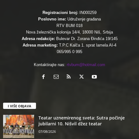
Registracioni broj:
IN000259
Poslovno ime:
Udruženje građana
RTV BUM 018
Nova železnička kolonija 14/4, 18000 Niš, Srbija
Adresa redakcije:
Bulevar Dr. Zorana Đinđića 19/145
Adresa marketing:
T.P.C Kalča 1. sprat lamela AI-4
065/995 0 995
Kontaktirajte nas:
rtvbum@hotmail.com
I VIŠE OBJAVA
Teatar uznemirenog sveta: Sutra počinje
jubilarni 10. Nišvil džez teatar
07/08/2026