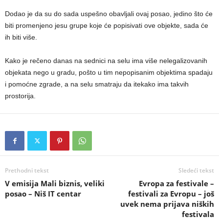
Dodao je da su do sada uspešno obavljali ovaj posao, jedino što će
biti promenjeno jesu grupe koje će popisivati ove objekte, sada će
ih biti više.
Kako je rečeno danas na sednici na selu ima više nelegalizovanih
objekata nego u gradu, pošto u tim nepopisanim objektima spadaju
i pomoćne zgrade, a na selu smatraju da itekako ima takvih
prostorija.
Prethodni tekst
Sledeći tekst
V emisija Mali biznis, veliki
Evropa za festivale –
posao – Niš IT centar
festivali za Evropu – još
uvek nema prijava niških
festivala