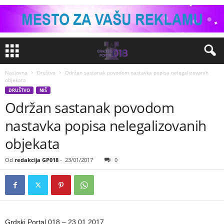
Naslovna
Društvo
Održan sastanak povodom nastavka popisa nelegalizovanih
objekata
DRUŠTVO
NIŠ
Održan sastanak povodom
nastavka popisa nelegalizovanih
objekata
Od
redakcija GP018
-
23/01/2017
0
Grdski Portal 018 – 23.01.2017