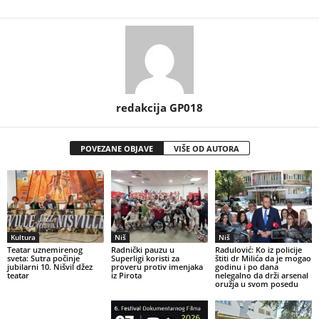
redakcija GP018
POVEZANE OBJAVE
VIŠE OD AUTORA
Kultura
Niš
Niš
Teatar uznemirenog
Radnički pauzu u
Radulović: Ko iz policije
sveta: Sutra počinje
Superligi koristi za
štiti dr Milića da je mogao
jubilarni 10. Nišvil džez
proveru protiv imenjaka
godinu i po dana
teatar
iz Pirota
nelegalno da drži arsenal
oružja u svom posedu