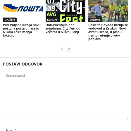
Društvo
Kultura
Društvo
Pasi Poljana dobija novu
Dokumentarci pod
Posle toplovoda menja se
poštu, a pošta u naselju
zvezdama: City Fest od
vodovod u Zetskoj: Novi
Nikola Tesla menja
večeras u Niškoj Banji
asfalt uskoro, u planu i
lokaciju
trajno rešenje protiv
poplava
POSTAVI ODGOVOR