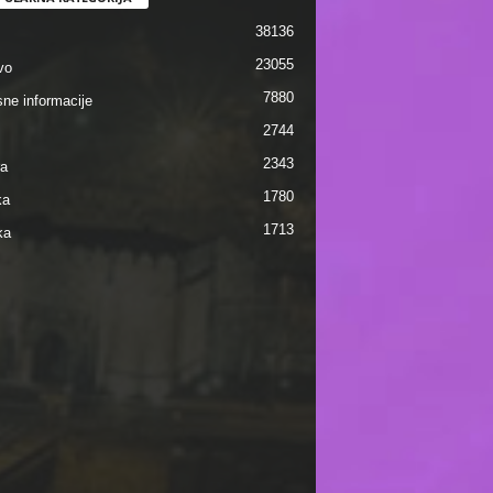
38136
23055
vo
7880
sne informacije
2744
2343
ra
1780
ka
1713
ka