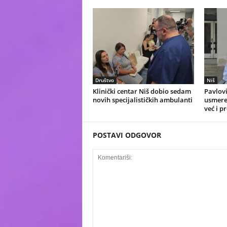
Društvo
Niš
Klinički centar Niš dobio sedam
Pavlovi
novih specijalističkih ambulanti
usmeren
već i p
POSTAVI ODGOVOR