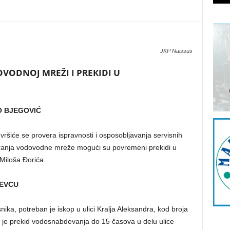
JKP Naissus
VODNOJ MREŽI I PREКIDI U
O BJEGOVIĆ
iće se provera ispravnosti i osposobljavanja servisnih
aniranja vodovodne mreže mogući su povremeni prekidi u
Miloša Đorića.
JEVCU
snika, potreban je iskop u ulici Kralja Aleksandra, kod broja
je prekid vodosnabdevanja do 15 časova u delu ulice