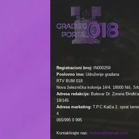
Registracioni broj:
IN000259
Poslovno ime:
Udruženje građana
RTV BUM 018
Nova železnička kolonija 14/4, 18000 Niš, Srb
Adresa redakcije:
Bulevar Dr. Zorana Đinđića
19/145
Adresa marketing:
T.P.C Kalča 1. sprat lamel
4
065/995 0 995
Kontaktirajte nas:
rtvbum@hotmail.com