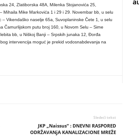
ka 24, Zlatiborska 48A, Milenka Stojanovića 25,
d – Mihaila Mike Markovića 1 i 29 i 29. Novembar bb, u selu
 – Vikendaško naselje 65a, Suvoplaninske Čete 1, u selu
a Čamurlijskom putu broj 160, u Novom Selu – Sime
lebita bb, u Niškoj Banji – Srpskih junaka 12, Đorđa
 Zbog intervencija moguć je prekid vodosnabdevanja na
Sledeći tekst
6
JKP „Naissus“ : DNEVNI RASPORED
ODRŽAVANjA KANALIZACIONE MREŽE