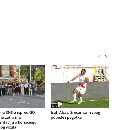
Niš
na SNS-a ispred GO
Isah Abas: Srećan sam zbog
a zatražila
pobede i pogotka
ntaciju o korišćenju
og vozila