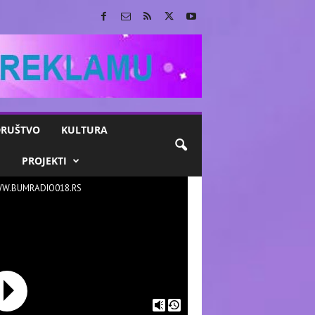
RUŠTVO
KULTURA
M
PROJEKTI
W.BUMRADIO018.RS