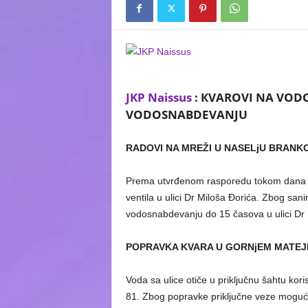
JKP Naissus
:
КVAROVI NA VODO
VODOSNABDEVANJU
RADOVI NA MREŽI U NASELjU BRANK
Prema utvrđenom rasporedu tokom dana vrš
ventila u ulici Dr Miloša Đorića. Zbog s
vodosnabdevanju do 15 časova u ulici Dr 
POPRAVKA KVARA U GORNjEM MATE
Voda sa ulice otiče u priključnu šahtu kori
81. Zbog popravke priključne veze moguć 