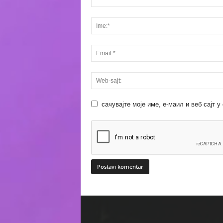
сачувајте моје име, е-маил и веб сајт