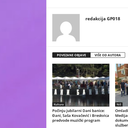
redakcija GP018
POVEZANE OBJAVE
VIŠE OD AUTORA
Kultura
Niš
Počinju jubilarni Dani banice:
Omladi
Đani, Saša Kovačević i Breskvica
Medijan
predvode muzički program
dokume
služben