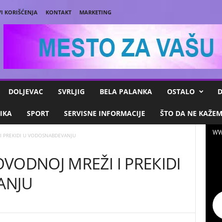
I KORIŠĆENJA
KONTAKT
MARKETING
DOLJEVAC
SVRLJIG
BELA PALANKA
OSTALO
D
IKA
SPORT
SERVISNE INFORMACIJE
ŠTO DA NE KAŽE
WW
I PREКIDI U VODOSNABDEVANJU
VODNOJ MREŽI I PREКIDI
ANJU