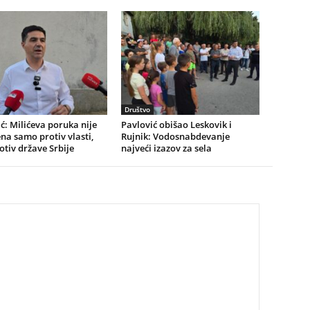
Društvo
ć: Milićeva poruka nije
Pavlović obišao Leskovik i
a samo protiv vlasti,
Rujnik: Vodosnabdevanje
rotiv države Srbije
najveći izazov za sela