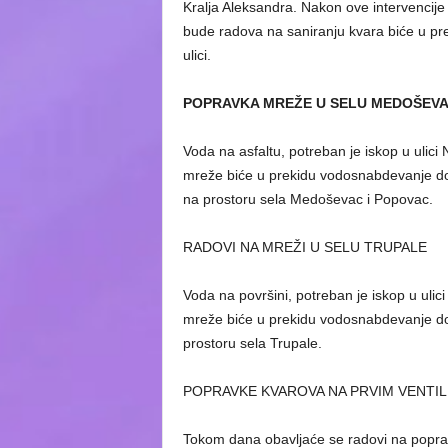
Kralja Aleksandra. Nakon ove intervencije p
bude radova na saniranju kvara biće u pr
ulici.
POPRAVKA MREŽE U SELU MEDOŠEV
Voda na asfaltu, potreban je iskop u ulic
mreže biće u prekidu vodosnabdevanje do 1
na prostoru sela Medoševac i Popovac.
RADOVI NA MREŽI U SELU TRUPALE
Voda na površini, potreban je iskop u uli
mreže biće u prekidu vodosnabdevanje do 1
prostoru sela Trupale.
POPRAVKE KVAROVA NA PRVIM VENTIL
Tokom dana obavljaće se radovi na poprav