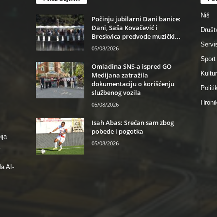
Niš
Počinju jubilarni Dani banice:
Đani, Saša Kovačević i
Društ
Breskvica predvode muzički...
Servi
05/08/2026
Sport
Omladina SNS-a ispred GO
Kultu
Medijana zatražila
dokumentaciju o korišćenju
Politi
službenog vozila
Hroni
05/08/2026
Isah Abas: Srećan sam zbog
pobede i pogotka
ija
05/08/2026
a AI-