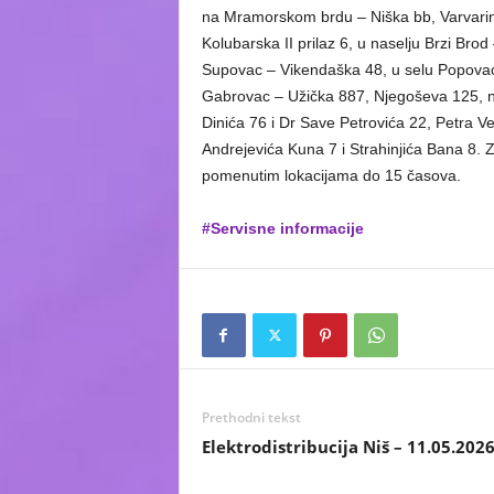
na Mramorskom brdu – Niška bb, Varvarins
Kolubarska II prilaz 6, u naselju Brzi Bro
Supovac – Vikendaška 48, u selu Popovac
Gabrovac – Užička 887, Njegoševa 125, n
Dinića 76 i Dr Save Petrovića 22, Petra Ve
Andrejevića Kuna 7 i Strahinjića Bana 8.
pomenutim lokacijama do 15 časova.
#Servisne informacije
Prethodni tekst
Elektrodistribucija Niš – 11.05.202