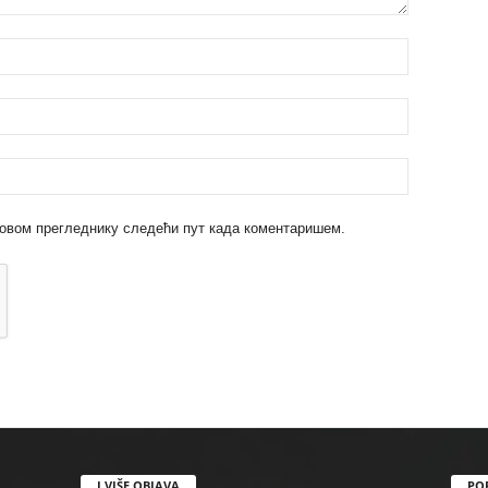
 у овом прегледнику следећи пут када коментаришем.
I VIŠE OBJAVA
PO