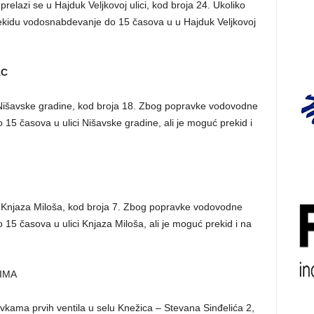
relazi se u Hajduk Veljkovoj ulici, kod broja 24. Ukoliko
ekidu vodosnabdevanje do 15 časova u u Hajduk Veljkovoj
AC
i Nišavske gradine, kod broja 18. Zbog popravke vodovodne
5 časova u ulici Nišavske gradine, ali je moguć prekid i
ci Knjaza Miloša, kod broja 7. Zbog popravke vodovodne
5 časova u ulici Knjaza Miloša, ali je moguć prekid i na
IMA
kama prvih ventila u selu Knežica – Stevana Sinđelića 2,