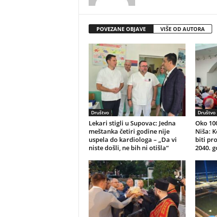
POVEZANE OBJAVE
VIŠE OD AUTORA
Društvo
Društvo
Lekari stigli u Supovac: Jedna
Oko 10
meštanka četiri godine nije
Niša: K
uspela do kardiologa – „Da vi
biti pr
niste došli, ne bih ni otišla“
2040. g