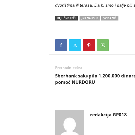
dvorištima ili terasa. Da bi smo i dalje bil
KLJUČNE REČI
JKP NAISSUS
VODA NIŠ
Prethodni tekst
Sberbank sakupila 1.200.000 dinar
pomoć NURDORU
redakcija GP018