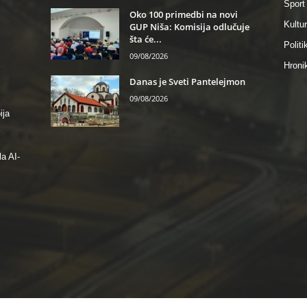
Sport
Oko 100 primedbi na novi
Kultu
GUP Niša: Komisija odlučuje
šta će...
Politi
09/08/2026
Hroni
Danas je Sveti Pantelejmon
09/08/2026
ija
a AI-