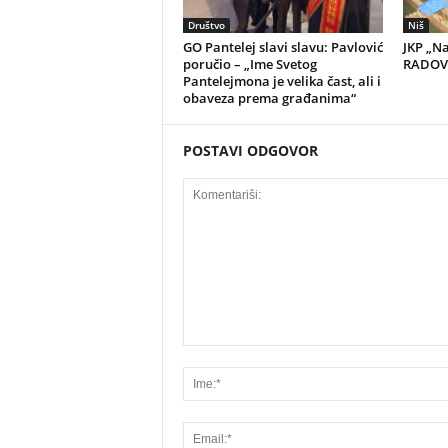
Društvo
Niš
GO Pantelej slavi slavu: Pavlović
JKP „N
poručio – „Ime Svetog
RADOVI
Pantelejmona je velika čast, ali i
obaveza prema građanima“
POSTAVI ODGOVOR