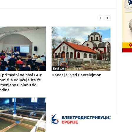
Društvo
0 primedbi na novi GUP
Danas je Sveti Pantelejmon
omisija odlučuje šta će
omenjeno u planu do
odine