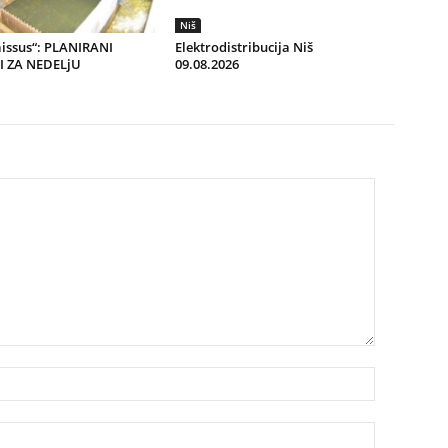
Niš
aissus“: PLANIRANI
Elektrodistribucija Niš
 ZA NEDELjU
09.08.2026