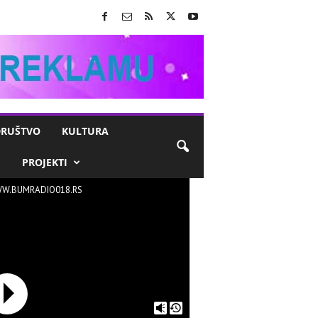
RUŠTVO
KULTURA
M
PROJEKTI
W.BUMRADIO018.RS