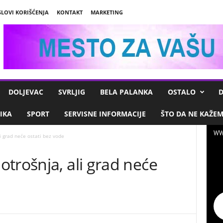
SLOVI KORIŠĆENJA
KONTAKT
MARKETING
DOLJEVAC
SVRLJIG
BELA PALANKA
OSTALO
D
IKA
SPORT
SERVISNE INFORMACIJE
ŠTO DA NE KAŽE
WW
i grad neće ostati bez vode
trošnja, ali grad neće