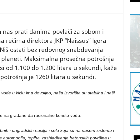
a nas prati danima povlači za sobom i
a rečima direktora JKP “Naissus” Igora
Niš ostati bez redovnog snabdevanja
 planeti. Maksimalna prosečna potrošnja
i od 1.100 do 1.200 litara u sekundi, kaže
potrošnja je 1260 litara u sekundi.
vode u Nišu ima dovoljno, naša izvorišta su stabilna i naši
e na građane da racionalne koriste vodu.
nih i prigradskih nasilja i sela koja su na našem sistemu i
nje automobila, tepiha, rashlađivanje betonskih površina u