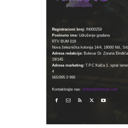
Registracioni broj:
IN000259
Poslovno ime:
Udruženje građana
RTV BUM 018
Nova železnička kolonija 14/4, 18000 Niš, Srb
Adresa redakcije:
Bulevar Dr. Zorana Đinđića
19/145
Adresa marketing:
T.P.C Kalča 1. sprat lamel
4
065/995 0 995
Kontaktirajte nas:
rtvbum@hotmail.com