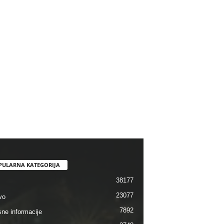
PULARNA KATEGORIJA
38177
23077
vo
7892
sne informacije