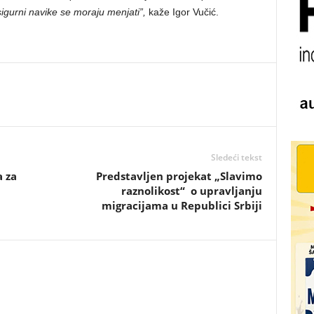
i sigurni navike se moraju menjati”,
kaže Igor Vučić.
Sledeći tekst
a za
Predstavljen projekat „Slavimo
raznolikost“ o upravljanju
migracijama u Republici Srbiji