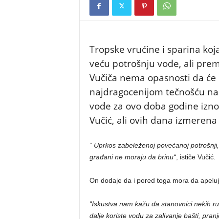
Tropske vrućine i sparina koj
veću potrošnju vode, ali prem
Vučiča nema opasnosti da će 
najdragocenijom tečnošću na
vode za ovo doba godine iznos
Vučić, ali ovih dana izmerena 
“ Uprkos zabeleženoj povećanoj potrošnji, 
građani ne moraju da brinu“
, ističe Vučić.
On dodaje da i pored toga mora da apeluj
“Iskustva nam kažu da stanovnici nekih rub
dalje koriste vodu za zalivanje bašti, pra