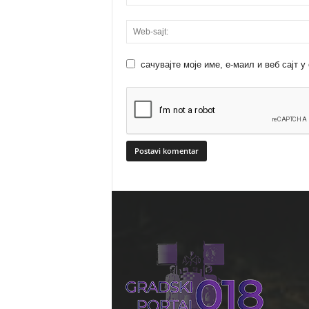
сачувајте моје име, е-маил и веб сајт