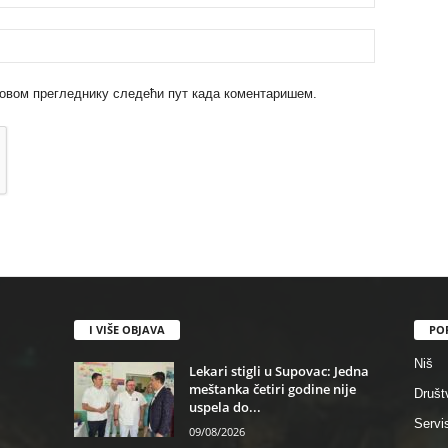
 у овом прегледнику следећи пут када коментаришем.
I VIŠE OBJAVA
PO
Niš
Lekari stigli u Supovac: Jedna
meštanka četiri godine nije
Društ
uspela do...
Servi
09/08/2026