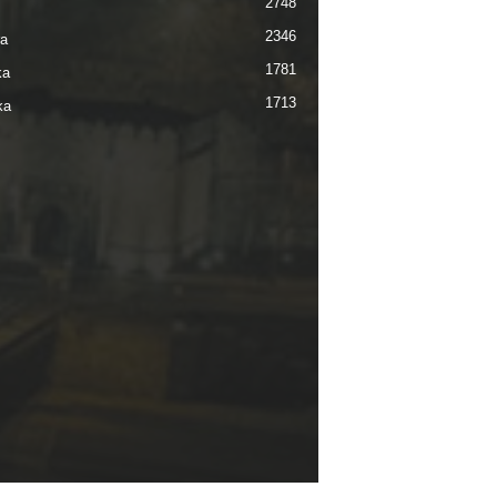
2748
2346
ra
1781
ka
1713
ka