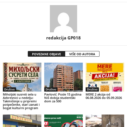
redakcija GP018
POVEZANE OBJAVE
VIŠE OD AUTORA
Društvo
Društvo
Društvo
Miholjski susreti sela u
Pavlović: Posle 15 godina
MERE 2 akcija od
Azbresnici u nedelju:
Niš dobija studentski
06.08.2026 do 05.09.2026
Takmičenje u pripremi
dom za 500
potpečenke, stari zanati i
bogat kulturni program