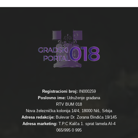
Registracioni broj:
IN000259
Poslovno ime:
Udruženje građana
RTV BUM 018
Nova železnička kolonija 14/4, 18000 Niš, Srbija
Adresa redakcije:
Bulevar Dr. Zorana Đinđića 19/145
Adresa marketing:
T.P.C Kalča 1. sprat lamela AI-4
065/995 0 995