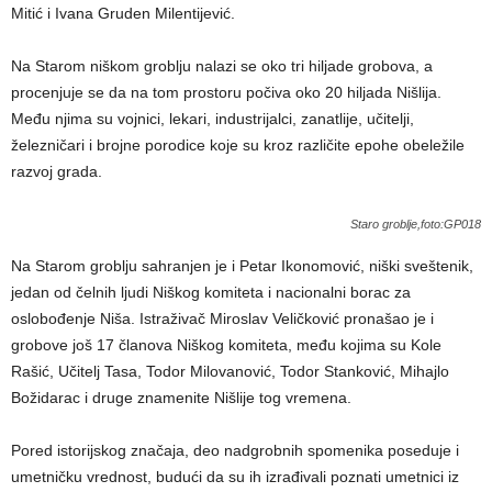
Mitić i Ivana Gruden Milentijević.
Na Starom niškom groblju nalazi se oko tri hiljade grobova, a
procenjuje se da na tom prostoru počiva oko 20 hiljada Nišlija.
Među njima su vojnici, lekari, industrijalci, zanatlije, učitelji,
železničari i brojne porodice koje su kroz različite epohe obeležile
razvoj grada.
Staro groblje,foto:GP018
Na Starom groblju sahranjen je i Petar Ikonomović, niški sveštenik,
jedan od čelnih ljudi Niškog komiteta i nacionalni borac za
oslobođenje Niša. Istraživač Miroslav Veličković pronašao je i
grobove još 17 članova Niškog komiteta, među kojima su Kole
Rašić, Učitelj Tasa, Todor Milovanović, Todor Stanković, Mihajlo
Božidarac i druge znamenite Nišlije tog vremena.
Pored istorijskog značaja, deo nadgrobnih spomenika poseduje i
umetničku vrednost, budući da su ih izrađivali poznati umetnici iz