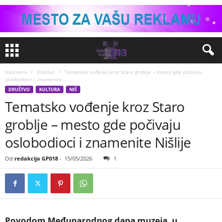
Naslovna
Društvo
Tematsko vođenje kroz Staro groblje – mesto gde počivaju
oslobodioci i znamenite...
DRUŠTVO
KULTURA
NIŠ
Tematsko vođenje kroz Staro
groblje – mesto gde počivaju
oslobodioci i znamenite Nišlije
Od
redakcija GP018
-
15/05/2026
1
Povodom Međunarodnog dana muzeja, u