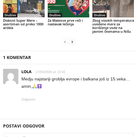
Društvo
Društvo
Društvo
Diskont Super Mere –
Za Mateove prve reči i
Zbog visokih temperatura
asortiman od preko 1000
nastavak lečenja
uvedene mere za
artikla
korišćenje vode na
javnim česmama u Nišu
1 KOMENTAR
LOLA
17/05/2026 ат 13:41
Medju najstariji groblja evrope i balkana još iz 15.veka…
amin,
Odgovori
POSTAVI ODGOVOR