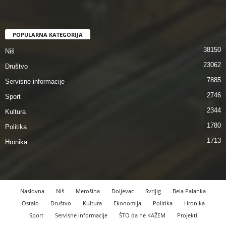
POPULARNA KATEGORIJA
38150
Niš
23062
Društvo
7885
Servisne informacije
2746
Sport
2344
Kultura
1780
Politika
1713
Hronika
Naslovna
Niš
Merošina
Doljevac
Svrljig
Bela Palanka
Ostalo
Društvo
Kultura
Ekonomija
Politika
Hronika
Sport
Servisne informacije
ŠTO da ne KAŽEM
Projekti