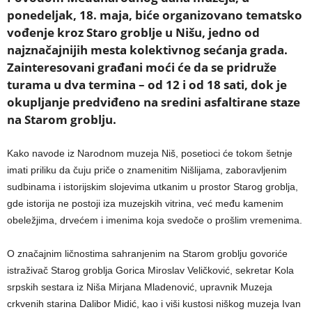
ponedeljak, 18. maja, biće organizovano tematsko
vođenje kroz Staro groblje u Nišu, jedno od
najznačajnijih mesta kolektivnog sećanja grada.
Zainteresovani građani moći će da se pridruže
turama u dva termina – od 12 i od 18 sati, dok je
okupljanje predviđeno na sredini asfaltirane staze
na Starom groblju.
Kako navode iz Narodnom muzeja Niš, posetioci će tokom šetnje
imati priliku da čuju priče o znamenitim Nišlijama, zaboravljenim
sudbinama i istorijskim slojevima utkanim u prostor Starog groblja,
gde istorija ne postoji iza muzejskih vitrina, već među kamenim
obeležjima, drvećem i imenima koja svedoče o prošlim vremenima.
O značajnim ličnostima sahranjenim na Starom groblju govoriće
istraživač Starog groblja Gorica Miroslav Veličković, sekretar Kola
srpskih sestara iz Niša Mirjana Mladenović, upravnik Muzeja
crkvenih starina Dalibor Midić, kao i viši kustosi niškog muzeja Ivan