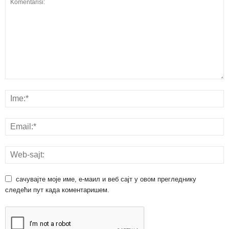
сачувајте моје име, е-маил и веб сајт у овом прегледнику
следећи пут када коментаришем.