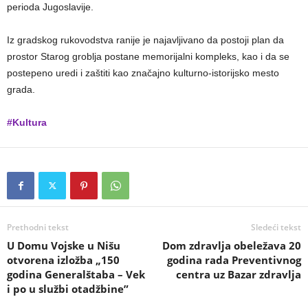
perioda Jugoslavije.
Iz gradskog rukovodstva ranije je najavljivano da postoji plan da
prostor Starog groblja postane memorijalni kompleks, kao i da se
postepeno uredi i zaštiti kao značajno kulturno-istorijsko mesto
grada.
#Kultura
Prethodni tekst
Sledeći tekst
U Domu Vojske u Nišu
Dom zdravlja obeležava 20
otvorena izložba „150
godina rada Preventivnog
godina Generalštaba – Vek
centra uz Bazar zdravlja
i po u službi otadžbine”