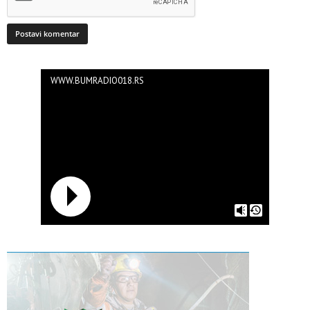
WWW.BUMRADIO018.RS