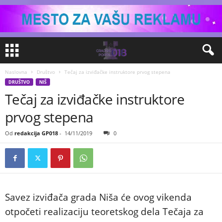
Naslovna
Društvo
Tečaj za izviđačke instruktore prvog stepena
DRUŠTVO
NIŠ
Tečaj za izviđačke instruktore
prvog stepena
Od
redakcija GP018
-
14/11/2019
0
Savez izviđača grada Niša će ovog vikenda
otpočeti realizaciju teoretskog dela Tečaja za