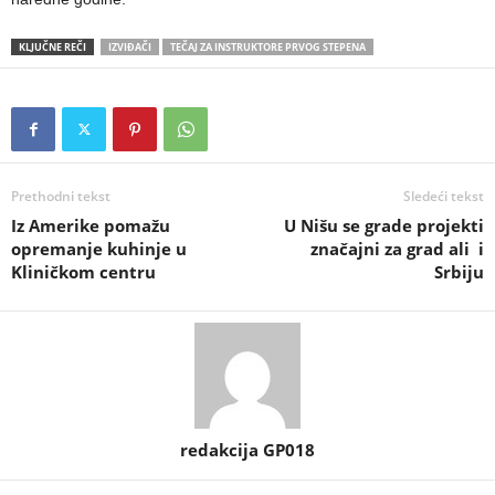
KLJUČNE REČI
IZVIĐAČI
TEČAJ ZA INSTRUKTORE PRVOG STEPENA
Prethodni tekst
Sledeći tekst
Iz Amerike pomažu
U Nišu se grade projekti
opremanje kuhinje u
značajni za grad ali i
Kliničkom centru
Srbiju
redakcija GP018