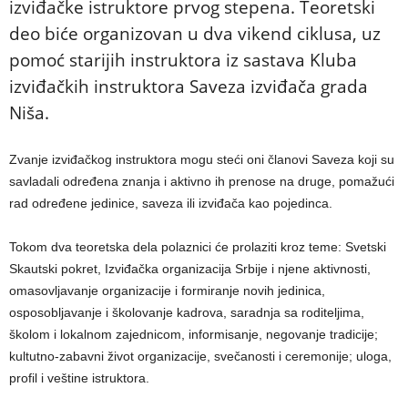
izviđačke istruktore prvog stepena. Teoretski
deo biće organizovan u dva vikend ciklusa, uz
pomoć starijih instruktora iz sastava Kluba
izviđačkih instruktora Saveza izviđača grada
Niša.
Zvanje izviđačkog i
n
struktora mogu steći oni članovi Saveza koji su
savladali određena znanja i aktivno ih prenose na druge, pomažući
rad određene jedinice, saveza ili izviđača kao pojedinca.
Tokom dva teoretska
dela polaznici će prolaziti kro
z teme: Svetski
Skautski pokret,
Izviđačka organiz
acija Srbije i njene aktivnosti,
omasovljavanje organizacije i formiranje novih jedinica,
osposobljavanje i školovanje kadrova, saradnja sa roditeljima,
školom i lokalnom zajednicom, informisanje, negovanje tradicije;
kultutno-zabavni život organizacije,
svečanosti i ceremonije; uloga,
profil i veštine istruktora.