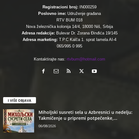
Registracioni broj:
IN000259
Poslovno ime:
Udruženje građana
RTV BUM 018
Nova železnička kolonija 14/4, 18000 Niš, Srbija
Adresa redakcije:
Bulevar Dr. Zorana Đinđića 19/145
Adresa marketing:
T.P.C Kalča 1. sprat lamela AI-4
065/995 0 995
Kontaktirajte nas:
rtvbum@hotmail.com
I VIŠE OBJAVA
Miholjski susreti sela u Azbresnici u nedelju:
Takmičenje u pripremi potpečenke,...
06/08/2026