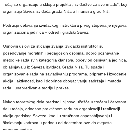
Tečaj se organizuje u sklopu projekta „Izviđaštvo za sve mlade“, koji
organizuje Savez izviđača grada Niša a fin
ansira grad Niš.
Područje delovanja izviđačkog instruktora prvog stepena je njegova
organizaciona jedinica – odred i gradski Savez.
Osnovni uslovi za sticanje zvanja izviđački instruktor su
posedovanje moralnih i pedagoških osobina, dobro poznavanje
metodike rada svih kategorija članstva, počev od osnivanja jedinica,
objašnjavaju iz Saveza izviđača Grada Niša. Tu spada i
organizovanje rada na savlađivanju programa, pripreme i izvođenje
akcija i aktivnosti, kao i doprinos obogaćivanju sadržaja i metoda
rada i unapređivanje teorije i prakse.
Nakon teoretskog dela predstoji njihovo učešće u trećem i četvrtom
delu tečaja, odnosno praktičnom radu na organizaciji i realizaciji
akcija gradskog Saveza, kao i u stručnom osposobljavanju i
školovanju kadrova u periodu
od decembra ove do avgusta
naredne godine.