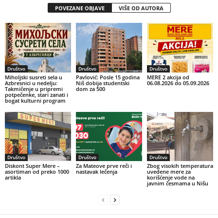
POVEZANE OBJAVE
VIŠE OD AUTORA
Društvo
Društvo
Društvo
Miholjski susreti sela u
Pavlović: Posle 15 godina
MERE 2 akcija od
Azbresnici u nedelju:
Niš dobija studentski
06.08.2026 do 05.09.2026
Takmičenje u pripremi
dom za 500
potpečenke, stari zanati i
bogat kulturni program
Društvo
Društvo
Društvo
Diskont Super Mere –
Za Mateove prve reči i
Zbog visokih temperatura
asortiman od preko 1000
nastavak lečenja
uvedene mere za
artikla
korišćenje vode na
javnim česmama u Nišu