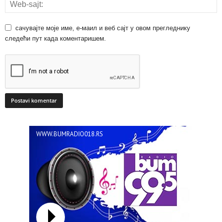
сачувајте моје име, е-маил и веб сајт у овом прегледнику
следећи пут када коментаришем.
WWW.BUMRADIO018.RS