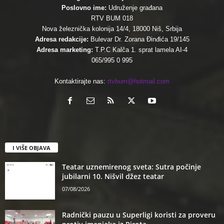
Poslovno ime:
Udruženje građana
RTV BUM 018
Nova železnička kolonija 14/4, 18000 Niš, Srbija
Adresa redakcije:
Bulevar Dr. Zorana Đinđića 19/145
Adresa marketing:
T.P.C Kalča 1. sprat lamela AI-4
065/995 0 995
Kontaktirajte nas:
rtvbum@hotmail.com
I VIŠE OBJAVA
Teatar uznemirenog sveta: Sutra počinje
jubilarni 10. Nišvil džez teatar
07/08/2026
Radnički pauzu u Superligi koristi za proveru