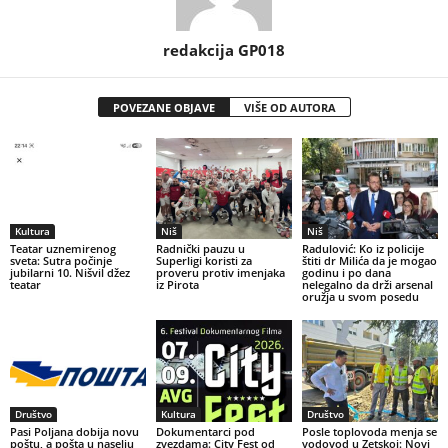
redakcija GP018
POVEZANE OBJAVE
VIŠE OD AUTORA
Kultura
Niš
Niš
Teatar uznemirenog
Radnički pauzu u
Radulović: Ko iz policije
sveta: Sutra počinje
Superligi koristi za
štiti dr Milića da je mogao
jubilarni 10. Nišvil džez
proveru protiv imenjaka
godinu i po dana
teatar
iz Pirota
nelegalno da drži arsenal
oružja u svom posedu
Društvo
Kultura
Društvo
Pasi Poljana dobija novu
Dokumentarci pod
Posle toplovoda menja se
poštu, a pošta u naselju
zvezdama: City Fest od
vodovod u Zetskoj: Novi