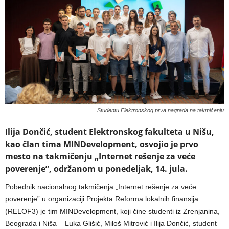
Studentu Elektronskog prva nagrada na takmičenju
Ilija Dončić, student Elektronskog fakulteta u Nišu,
kao član tima MINDevelopment, osvojio je prvo
mesto na takmičenju „Internet rešenje za veće
poverenje”, održanom u ponedeljak, 14. jula.
Pobednik nacionalnog takmičenja „Internet rešenje za veće
poverenje” u organizaciji Projekta Reforma lokalnih finansija
(RELOF3) je tim MINDevelopment, koji čine studenti iz Zrenjanina,
Beograda i Niša – Luka Glišić, Miloš Mitrović i Ilija Dončić, student