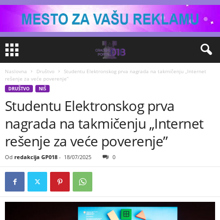
Naslovna
Društvo
Studentu Elektronskog prva nagrada na takmičenju „Internet
rešenje za veće poverenje”
DRUŠTVO
NIŠ
Studentu Elektronskog prva
nagrada na takmičenju „Internet
rešenje za veće poverenje”
Od
redakcija GP018
-
18/07/2025
0