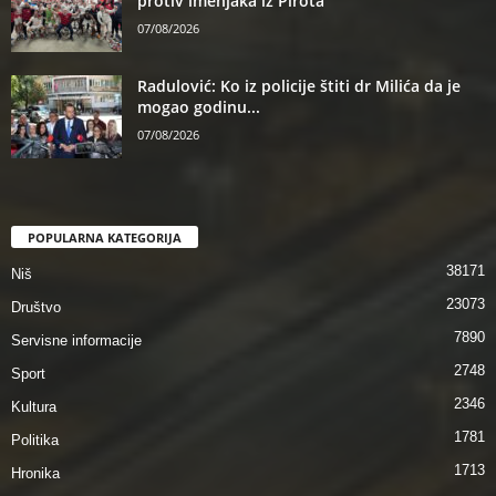
protiv imenjaka iz Pirota
07/08/2026
Radulović: Ko iz policije štiti dr Milića da je
mogao godinu...
07/08/2026
POPULARNA KATEGORIJA
38171
Niš
23073
Društvo
7890
Servisne informacije
2748
Sport
2346
Kultura
1781
Politika
1713
Hronika