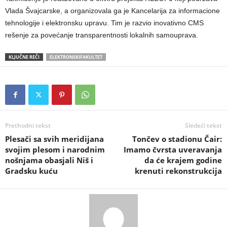
Vlada Švajcarske, a organizovala ga je Kancelarija za informacione
tehnologije i elektronsku upravu. Tim je razvio inovativno CMS
rešenje za povećanje transparentnosti lokalnih samouprava.
KLJUČNE REČI
ELEKTRONSKIFAKULTET
Prethodni tekst
Sledeći tekst
Plesači sa svih meridijana
Tončev o stadionu Čair:
svojim plesom i narodnim
Imamo čvrsta uveravanja
nošnjama obasjali Niš i
da će krajem godine
Gradsku kuću
krenuti rekonstrukcija