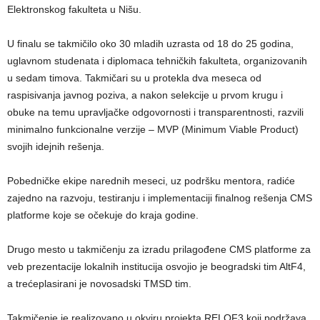
Elektronskog fakulteta u Nišu.
U finalu se takmičilo oko 30 mladih uzrasta od 18 do 25 godina,
uglavnom studenata i diplomaca tehničkih fakulteta, organizovanih
u sedam timova. Takmičari su u protekla dva meseca od
raspisivanja javnog poziva, a nakon selekcije u prvom krugu i
obuke na temu upravljačke odgovornosti i transparentnosti, razvili
minimalno funkcionalne verzije – MVP (Minimum Viable Product)
svojih idejnih rešenja.
Pobedničke ekipe narednih meseci, uz podršku mentora, radiće
zajedno na razvoju, testiranju i implementaciji finalnog rešenja CMS
platforme koje se očekuje do kraja godine.
Drugo mesto u takmičenju za izradu prilagođene CMS platforme za
veb prezentacije lokalnih institucija osvojio je beogradski tim AltF4,
a trećeplasirani je novosadski TMSD tim.
Takmičenje je realizovano u okviru projekta RELOF3 koji podržava