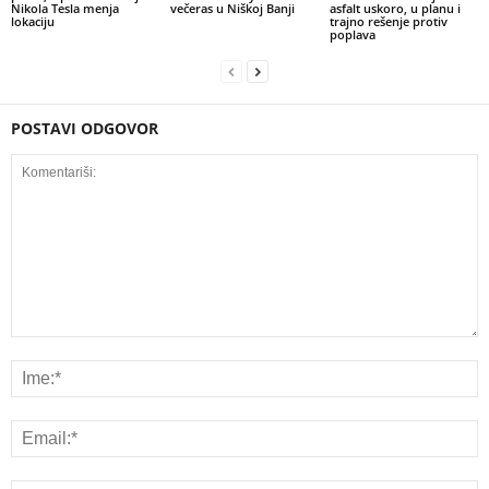
Nikola Tesla menja
večeras u Niškoj Banji
asfalt uskoro, u planu i
lokaciju
trajno rešenje protiv
poplava
POSTAVI ODGOVOR