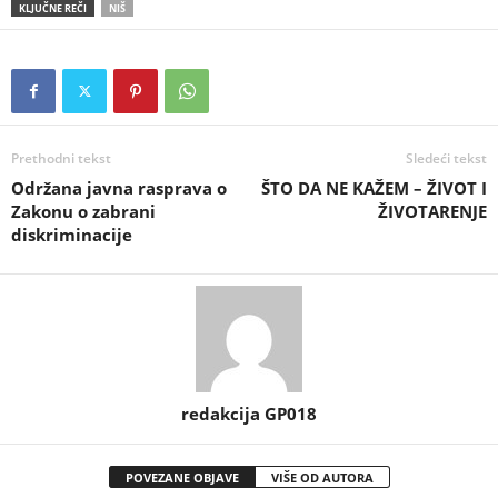
KLJUČNE REČI
NIŠ
Prethodni tekst
Sledeći tekst
Održana javna rasprava o
ŠTO DA NE KAŽEM – ŽIVOT I
Zakonu o zabrani
ŽIVOTARENJE
diskriminacije
redakcija GP018
POVEZANE OBJAVE
VIŠE OD AUTORA