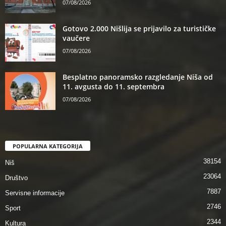
07/08/2026
Gotovo 2.000 Nišlija se prijavilo za turističke
vaučere
07/08/2026
Besplatno panoramsko razgledanje Niša od
11. avgusta do 11. septembra
07/08/2026
POPULARNA KATEGORIJA
38154
Niš
23064
Društvo
7887
Servisne informacije
2746
Sport
2344
Kultura