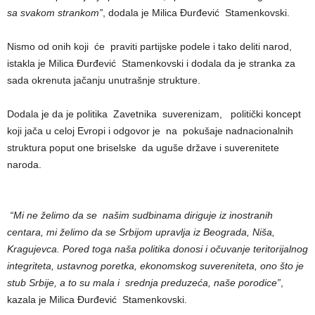
sa svakom strankom”
, dodala je Milica Đurđević Stamenkovski.
Nismo od onih koji će praviti partijske podele i tako deliti narod,
istakla je Milica Đurđević Stamenkovski i dodala da je stranka za
sada okrenuta jačanju unutrašnje strukture.
Dodala je da je politika Zavetnika suverenizam, politički koncept
koji jača u celoj Evropi i odgovor je na pokušaje nadnacionalnih
struktura poput one briselske da uguše države i suverenitete
naroda.
“Mi ne želimo da se našim sudbinama diriguje iz inostranih
centara, mi želimo da se Srbijom upravlja iz Beograda, Niša,
Kragujevca. Pored toga naša politika donosi i očuvanje teritorijalnog
integriteta, ustavnog poretka, ekonomskog suvereniteta, ono što je
stub Srbije, a to su mala i srednja preduzeća, naše porodice”
,
kazala je Milica Đurđević Stamenkovski.