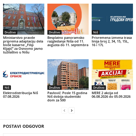
Društvo
Društvo
Niš
Ministarstvo pravde
Besplatno panoramsko
Privremena izmena trasa
priprema adaptaciju dela
razgledanje Niša od 11.
linija broj 2, 34, 15, 15L,
bivše kasarne „Filip
avgusta do 11. septembra
16 i 17L
Kljajić” za Osnovno javno
tužilaštvo u Nišu
Niš
Društvo
Društvo
Elektrodistribucija Niš
Pavlović: Posle 15 godina
MERE 2 akcija od
07.08.2026
Niš dobija studentski
06.08.2026 do 05.09.2026
dom za 500
POSTAVI ODGOVOR