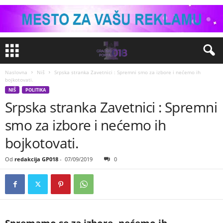
Naslovna
Niš
Srpska stranka Zavetnici : Spremni smo za izbore i nećemo ih
bojkotovati.
NIŠ
POLITIKA
Srpska stranka Zavetnici : Spremni
smo za izbore i nećemo ih
bojkotovati.
Od
redakcija GP018
-
07/09/2019
0