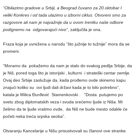
“Obilazimo gradove u Srbiji, a Beograd čuvano za 20.oktobar I
veliki Konkres i od tada ulazimo u izborni ciklus. Otvoreni smo za
razgovore ali nam je najvažnije da u ovom trentku naše odbore
podignemo na odgovarajući nivo”
, zaključila je ona.
Fraza koja je uvrežena u narodu “što južnije to tužnije” mora da se
promeni.
“Moramo da pokažemo da nam je stalo do svakog pedlja Srbije, da
je Niš, pored toga što je istorijski , kulturni i strateški centar zemlje.
Ovaj deo Srbije zaslužuje da, kada prođemo ovde skinemo kapu
znajući koliko su ovi ljudi dali državi kada je to bilo potrebno”,
katala je Milica Đurđević Stamenkovski . “Dosta putujemo po
svetu zbog diplomatskih veza i svuda srećemo ljude iz Niša. Mi
želimo da te ljude vratimo ovde, da Niš ne bude mesto odakle će
početi neka treća srpska seoba”.
Otvaranju Kancelarije u Nišu prisustvovali su članovi ove stranke.