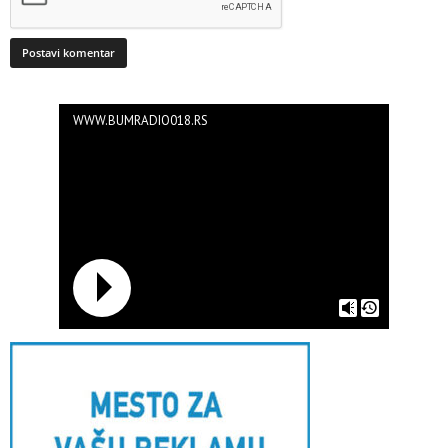
WWW.BUMRADIO018.RS