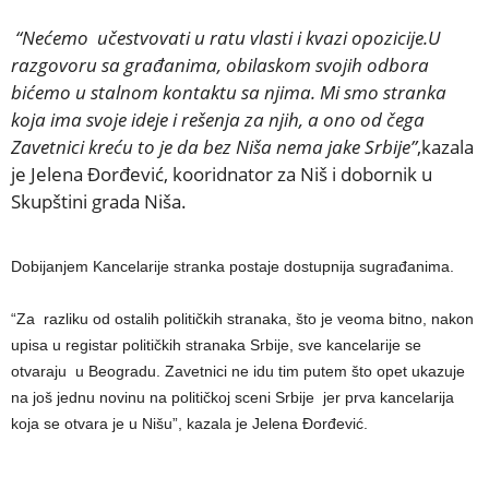
“Nećemo učestvovati u ratu vlasti i kvazi opozicije.U
razgovoru sa građanima, obilaskom svojih odbora
bićemo u stalnom kontaktu sa njima. Mi smo stranka
koja ima svoje ideje i rešenja za njih, a ono od čega
Zavetnici kreću to je da bez Niša nema jake Srbije”
,kazala
je Jelena Đorđević, kooridnator za Niš i dobornik u
Skupštini grada Niša.
Dobijanjem Kancelarije stranka postaje dostupnija sugrađanima.
“Za razliku od ostalih političkih stranaka, što je veoma bitno, nakon
upisa u registar političkih stranaka Srbije, sve kancelarije se
otvaraju u Beogradu. Zavetnici ne idu tim putem što opet ukazuje
na još jednu novinu na političkoj sceni Srbije jer prva kancelarija
koja se otvara je u Nišu”, kazala je Jelena Đorđević.