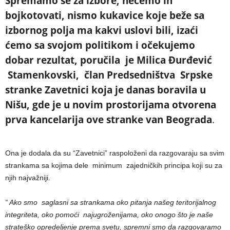
Spremamo se za izbore, nećemo ih
bojkotovati, nismo kukavice koje beže sa
izbornog polja ma kakvi uslovi bili, izaći
ćemo sa svojom politikom i očekujemo
dobar rezultat, poručila je Milica Đurđević
Stamenkovski, član Predsedništva Srpske
stranke Zavetnici koja je danas boravila u
Nišu, gde je u novim prostorijama otvorena
prva kancelarija ove stranke van Beograda
.
Ona je dodala da su “Zavetnici” raspoloženi da razgovaraju sa svim
strankama sa kojima dele minimum zajedničkih principa koji su za
njih najvažniji.
“ Ako smo saglasni sa strankama oko pitanja našeg teritorijalnog
integriteta, oko pomoći najugroženijama, oko onogo što je naše
strateško opredeljenje prema svetu, spremni smo da razgovaramo