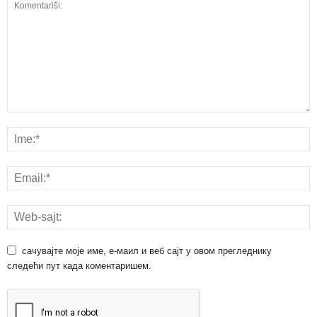
сачувајте моје име, е-маил и веб сајт у овом прегледнику
следећи пут када коментаришем.