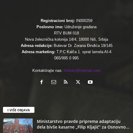
Registracioni broj:
IN000259
Poslovno ime:
Udruženje građana
RTV BUM 018
Nova železnička kolonija 14/4, 18000 Niš, Srbija
Adresa redakcije:
Bulevar Dr. Zorana Đinđića 19/145
Adresa marketing:
T.P.C Kalča 1. sprat lamela AI-4
065/995 0 995
Kontaktirajte nas:
rtvbum@hotmail.com
I VIŠE OBJAVA
Ministarstvo pravde priprema adaptaciju
dela bivše kasarne „Filip Kljajić” za Osnovno...