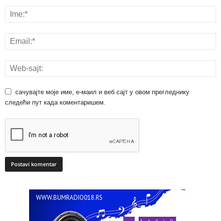
сачувајте моје име, е-маил и веб сајт у овом прегледнику
следећи пут када коментаришем.
WWW.BUMRADIO018.RS