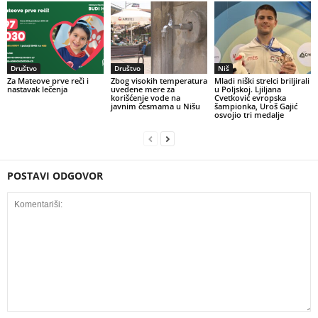
Društvo
Društvo
Niš
Za Mateove prve reči i
Zbog visokih temperatura
Mladi niški strelci briljirali
nastavak lečenja
uvedene mere za
u Poljskoj. Ljiljana
korišćenje vode na
Cvetković evropska
javnim česmama u Nišu
šampionka, Uroš Gajić
osvojio tri medalje
POSTAVI ODGOVOR