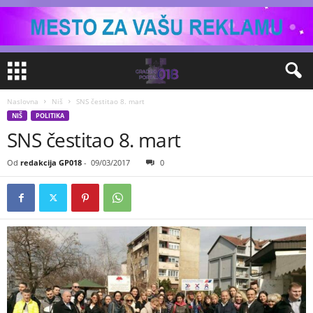
Naslovna
Niš
SNS čestitao 8. mart
NIŠ
POLITIKA
SNS čestitao 8. mart
Od
redakcija GP018
-
09/03/2017
0