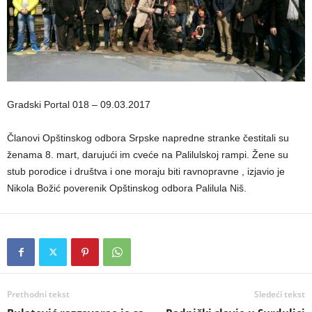
Gradski Portal 018 – 09.03.2017
Članovi Opštinskog odbora Srpske napredne stranke čestitali su
ženama 8. mart, darujući im cveće na Palilulskoj rampi. Žene su
stub porodice i društva i one moraju biti ravnopravne , izjavio je
Nikola Božić poverenik Opštinskog odbora Palilula Niš.
Prethodni tekst
Sledeći tekst