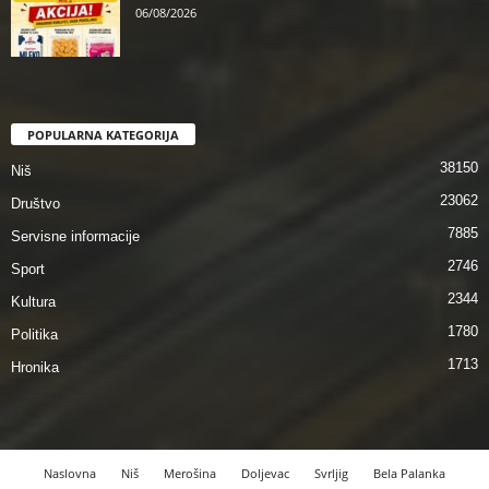
06/08/2026
POPULARNA KATEGORIJA
38150
Niš
23062
Društvo
7885
Servisne informacije
2746
Sport
2344
Kultura
1780
Politika
1713
Hronika
Naslovna
Niš
Merošina
Doljevac
Svrljig
Bela Palanka