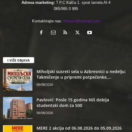
Adresa marketing:
T.P.C Kalča 1. sprat lamela AI-4
065/995 0 995
Kontaktirajte nas:
rtvbum@hotmail.com
I VIŠE OBJAVA
Miholjski susreti sela u Azbresnici u nedelju:
Takmičenje u pripremi potpečenke,...
06/08/2026
Pavlović: Posle 15 godina Niš dobija
studentski dom za 500
06/08/2026
MERE 2 akcija od 06.08.2026 do 05.09.2026