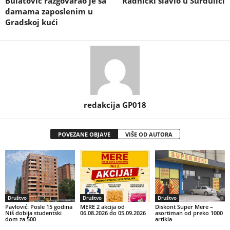
Bulatović razgovarao je sa
Radnički slavio u Surdulici
damama zaposlenim u
Gradskoj kući
redakcija GP018
POVEZANE OBJAVE
VIŠE OD AUTORA
Društvo
Društvo
Društvo
Pavlović: Posle 15 godina
MERE 2 akcija od
Diskont Super Mere –
Niš dobija studentski
06.08.2026 do 05.09.2026
asortiman od preko 1000
dom za 500
artikla