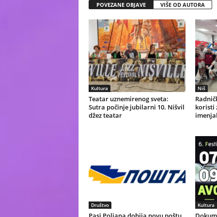
POVEZANE OBJAVE
VIŠE OD AUTORA
Kultura
Niš
Teatar uznemirenog sveta:
Radničk
Sutra počinje jubilarni 10. Nišvil
koristi
džez teatar
imenjak
Društvo
Kultura
Pasi Poljana dobija novu poštu,
Dokume