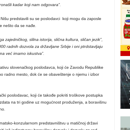
onašli kadar koji nam odgovara”.
išu predstavili su se poslodavci koji mogu da zaposle
e nešto da se nađe.
ajedničkog, slilna istorija, slična kultura, sličan jezik”,
00 radnih dozvola za državljane Srbije i oni ptrdstavljaju
jima već imamo iskustva”.
ijativu slovenačkog poslodavca, koji će Zavodu Republike
odno radno mesto, dok će se obaveštenje o njemu i izbor
čki poslodavac, koji će takođe pokriti troškove postupka
izdata na tri godine uz mogućnost produženja, a boravišnu
bno.
matsko-konzularnom predstavništvu u matičnoj državi