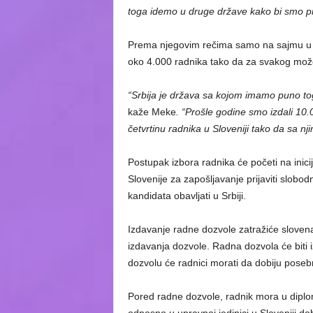
toga idemo u druge države kako bi smo pr
Prema njegovim rečima samo na sajmu u N
oko 4.000 radnika tako da za svakog mož
“Srbija je država sa kojom imamo puno toga z
kaže Meke
. “Prošle godine smo izdali 10.0
četvrtinu radnika u Sloveniji tako da sa n
Postupak izbora radnika će početi na inic
Slovenije za zapošljavanje prijaviti slob
kandidata obavljati u Srbiji.
Izdavanje radne dozvole zatražiće slovena
izdavanja dozvole. Radna dozvola će biti 
dozvolu će radnici morati da dobiju pose
Pored radne dozvole, radnik mora u diplo