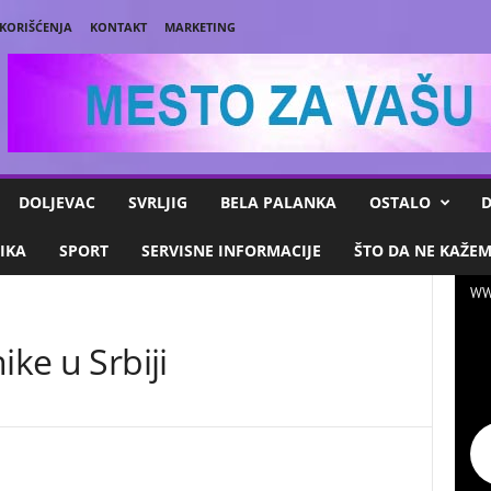
 KORIŠĆENJA
KONTAKT
MARKETING
DOLJEVAC
SVRLJIG
BELA PALANKA
OSTALO
D
IKA
SPORT
SERVISNE INFORMACIJE
ŠTO DA NE KAŽE
WW
ike u Srbiji