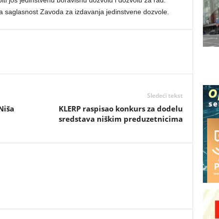
iti još jedinstvenu boravišnu dozvolu i dozvolu za rad.
a saglasnost Zavoda za izdavanja jedinstvene dozvole.
Sledeći tekst
Niša
KLERP raspisao konkurs za dodelu
sredstava niškim preduzetnicima