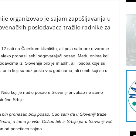
ije organizovao je sajam zapošljavanja u
slovenačkih poslodavaca tražilo radnike za
12 sati na Čairskom klizalištu, ali pola sata pre otvaranje
 daleko pronasli sebi odgovarajući posao. Među onima koji
odavcima iz Slovenije bilo je mladih, ali i osoba koje su
o onih koji su bez posla već godinama, ali i onih koji su u
u Nišu koji je nudio posao u Sloveniji privukao ne samo
stočne Srbije.
bih pronašao bolji posao. Čuo sam da u Sloveniji traže
ra, a tamo je više. Otišao bih iz Srbije jer u Sloveniji već
n od posetioca sajma.