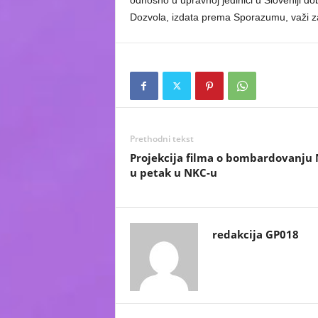
odnosno u upravnoj jedinici u Sloveniji dob
Dozvola, izdata prema Sporazumu, važi z
Prethodni tekst
Projekcija filma o bombardovanju 
u petak u NKC-u
redakcija GP018