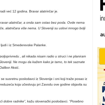
radi već 12 godina. Bravar alatrinčar je.
bravar-alatničar, a onda sam ostao bez posla. Ovde nema
ače, alatničara više nema. U Sloveniji su uslovi mnogo bolji
ilo ljudi i iz Smederevske Palanke.
joprivredu , ali nikada nisam radio u struci i ne planiram
loveniji. Ne mogu da kažem kako je tamo, to tek saznate
alibor Aksić.
e susretnu poslodavci iz Slovenije i oni koji traže posao iz
 Preduzeća koja učestvuju pri Zavodu ove godine objavila su
ći dobre radnike”,
kažu slovenački poslodavci.
“Posebno