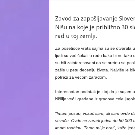
Zavod za zapošljavanje Sloven
Nišu na koje je približno 30 
rad u toj zemlji.
Za posetioce vrata sajma su se otvarala u 
ljudi su već čekali u redu kako bi ne tako
su bili zainteresovani da se sretnu sa posl
zašle u petu deceniju života. Najviše je bil
potrezi za većom zaradom.
Interesnatan podatak je i taj da je sajam 
Nišlije već i građane iz gradova cele jugoi
“Imam posao, vozač sam, ali sam ovde da 
vozače. Ovde se zaradi jedva do 50.000 dina
imam rodbinu. Tamo mi je brat”,
kaže jeda