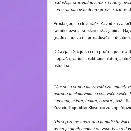
nedostaju proizvodne struke. U Srbiji uvek
ćemo danas ovde dobro proći”,
kažu preds
Prošle godine slovenački Zavod za zapošlj
radnih dozvola srpskim državljanima. Najvi
građevinarstva i u prerađivačkim delatno
Državljani Srbije su se u prošloj godini u
i tegljača, varioci, elektroinstalateri, alatni
aktuelna.
“Već neko vreme na Zavodu za zapošljavanj
potrebe poslodavaca su sve veće i veće. N
kamiona, zidara, tesara, kuvara”,
kaže San
Zavodu Republike Slovenije za zapošljava
“Razlog za nesmazeru u ponudi i tražnji 
po broju starih osoba i na zavodu ima dost