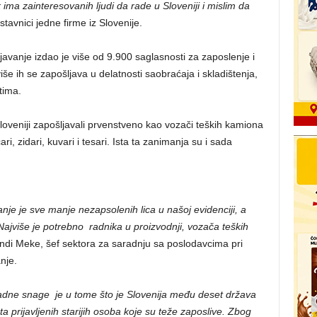
 ima zainteresovanih ljudi da rade u Sloveniji i mislim da
tavnici jedne firme iz Slovenije.
avanje izdao je više od 9.900 saglasnosti za zaposlenje i
še ih se zapošljava u delatnosti saobraćaja i skladištenja,
stima.
 Sloveniji zapošljavali prvenstveno kao vozači teških kamiona
čari, zidari, kuvari i tesari. Ista ta zanimanja su i sada
e je sve manje nezapsolenih lica u našoj evidenciji, a
ajviše je potrebno radnika u proizvodnji, vozača teških
di Meke, šef sektora za saradnju sa poslodavcima pri
nje.
radne snage je u tome što je Slovenija među deset država
a prijavljenih starijih osoba koje su teže zaposlive. Zbog