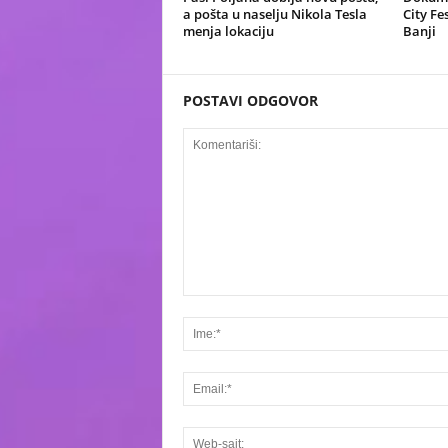
a pošta u naselju Nikola Tesla
City Fe
menja lokaciju
Banji
POSTAVI ODGOVOR