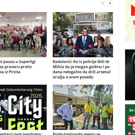
Niš
i pauzu u Superligi
Radulović: Ko iz policije štiti dr
 za proveru protiv
Milića da je mogao godinu i po
a iz Pirota
dana nelegalno da drži arsenal
oružja u svom posedu
Društvo
ntarci pod zvezdama:
Posle toplovoda menja se