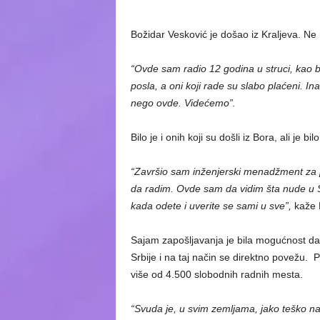
Božidar Vesković je došao iz Kraljeva. Ne 
“Ovde sam radio 12 godina u struci, kao 
posla, a oni koji rade su slabo plaćeni. In
nego ovde. Videćemo”.
Bilo je i onih koji su došli iz Bora, ali je b
“Završio sam inženjerski menadžment za pol
da radim. Ovde sam da vidim šta nude u S
kada odete i uverite se sami u sve”,
kaže D
Sajam zapošljavanja je bila mogućnost da s
Srbije i na taj način se direktno povežu.
više od 4.500 slobodnih radnih mesta.
“Svuda je, u svim zemljama, jako teško na