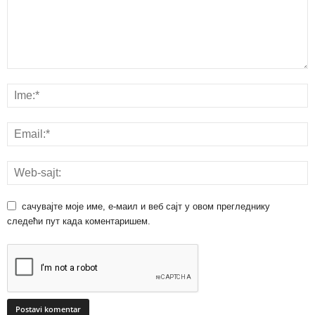
сачувајте моје име, е-маил и веб сајт у овом прегледнику
следећи пут када коментаришем.