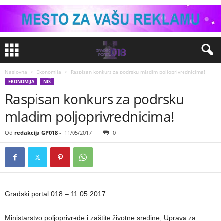
Naslovna
Ekonomija
Raspisan konkurs za podrsku mladim poljoprivrednicima!
EKONOMIJA
NIŠ
Raspisan konkurs za podrsku
mladim poljoprivrednicima!
Od
redakcija GP018
-
11/05/2017
0
Gradski portal 018 – 11.05.2017.
Ministarstvo poljoprivrede i zaštite životne sredine, Uprava za