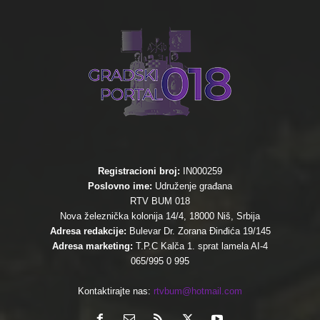
Registracioni broj:
IN000259
Poslovno ime:
Udruženje građana
RTV BUM 018
Nova železnička kolonija 14/4, 18000 Niš, Srbija
Adresa redakcije:
Bulevar Dr. Zorana Đinđića 19/145
Adresa marketing:
T.P.C Kalča 1. sprat lamela AI-4
065/995 0 995
Kontaktirajte nas:
rtvbum@hotmail.com