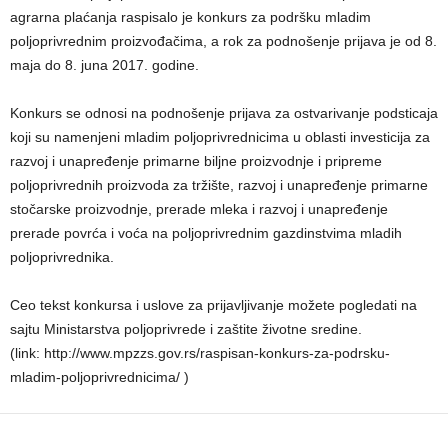
agrarna plaćanja raspisalo je konkurs za podršku mladim
poljoprivrednim proizvođačima, a rok za podnošenje prijava je od 8.
maja do 8. juna 2017. godine.
Konkurs se odnosi na podnošenje prijava za ostvarivanje podsticaja
koji su namenjeni mladim poljoprivrednicima u oblasti investicija za
razvoj i unapređenje primarne biljne proizvodnje i pripreme
poljoprivrednih proizvoda za tržište, razvoj i unapređenje primarne
stočarske proizvodnje, prerade mleka i razvoj i unapređenje
prerade povrća i voća na poljoprivrednim gazdinstvima mladih
poljoprivrednika.
Ceo tekst konkursa i uslove za prijavljivanje možete pogledati na
sajtu Ministarstva poljoprivrede i zaštite životne sredine.
(link: http://www.mpzzs.gov.rs/raspisan-konkurs-za-podrsku-
mladim-poljoprivrednicima/ )