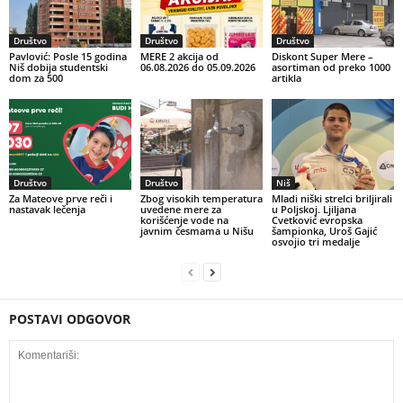
Društvo
Društvo
Društvo
Pavlović: Posle 15 godina
MERE 2 akcija od
Diskont Super Mere –
Niš dobija studentski
06.08.2026 do 05.09.2026
asortiman od preko 1000
dom za 500
artikla
Društvo
Društvo
Niš
Za Mateove prve reči i
Zbog visokih temperatura
Mladi niški strelci briljirali
nastavak lečenja
uvedene mere za
u Poljskoj. Ljiljana
korišćenje vode na
Cvetković evropska
javnim česmama u Nišu
šampionka, Uroš Gajić
osvojio tri medalje
POSTAVI ODGOVOR