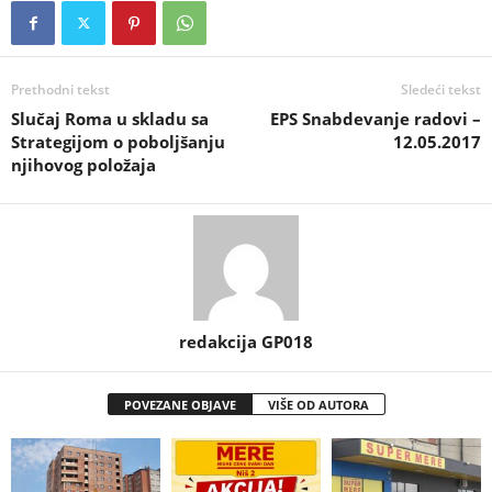
Prethodni tekst
Sledeći tekst
Slučaj Roma u skladu sa
EPS Snabdevanje radovi –
Strategijom o poboljšanju
12.05.2017
njihovog položaja
redakcija GP018
POVEZANE OBJAVE
VIŠE OD AUTORA