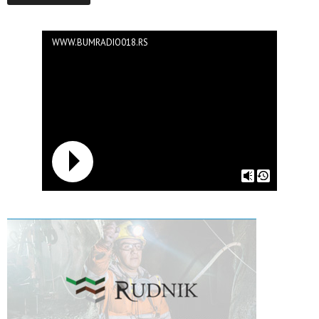
WWW.BUMRADIO018.RS