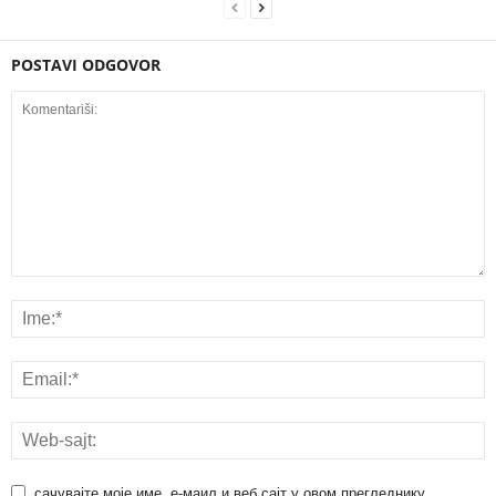
POSTAVI ODGOVOR
сачувајте моје име, е-маил и веб сајт у овом прегледнику