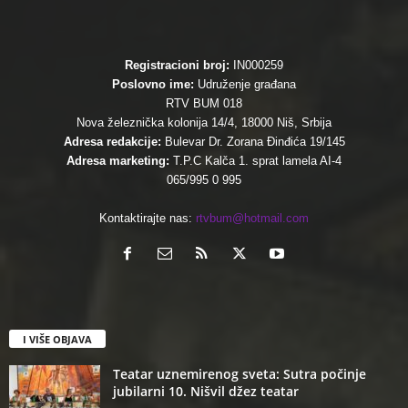
Registracioni broj:
IN000259
Poslovno ime:
Udruženje građana
RTV BUM 018
Nova železnička kolonija 14/4, 18000 Niš, Srbija
Adresa redakcije:
Bulevar Dr. Zorana Đinđića 19/145
Adresa marketing:
T.P.C Kalča 1. sprat lamela AI-4
065/995 0 995
Kontaktirajte nas:
rtvbum@hotmail.com
I VIŠE OBJAVA
Teatar uznemirenog sveta: Sutra počinje
jubilarni 10. Nišvil džez teatar