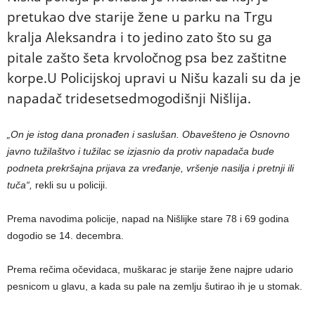
pretukao dve starije žene u parku na Trgu
kralja Aleksandra i to jedino zato što su ga
pitale zašto šeta krvoločnog psa bez zaštitne
korpe.U Policijskoj upravi u Nišu kazali su da je
napadač tridesetsedmogodišnji Nišlija.
„On je istog dana pronađen i saslušan. Obavešteno je Osnovno
javno tužilaštvo i tužilac se izjasnio da protiv napadača bude
podneta prekršajna prijava za vređanje, vršenje nasilja i pretnji ili
tuča“,
rekli su u policiji.
Prema navodima policije, napad na Nišlijke stare 78 i 69 godina
dogodio se 14. decembra.
Prema rečima očevidaca, muškarac je starije žene najpre udario
pesnicom u glavu, a kada su pale na zemlju šutirao ih je u stomak.