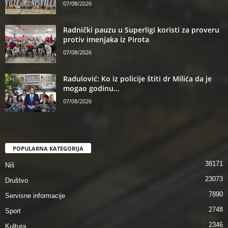
07/08/2026
Radnički pauzu u Superligi koristi za proveru
protiv imenjaka iz Pirota
07/08/2026
Radulović: Ko iz policije štiti dr Milića da je
mogao godinu...
07/08/2026
POPULARNA KATEGORIJA
38171
Niš
23073
Društvo
7890
Servisne informacije
2748
Sport
2346
Kultura