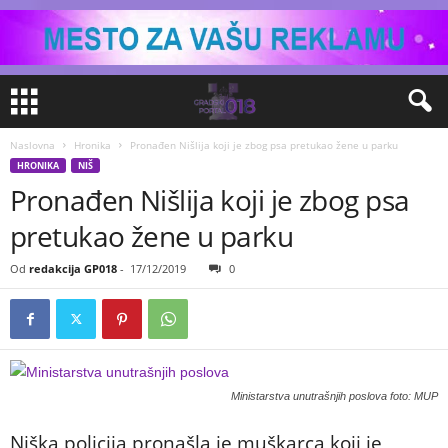
Naslovna
Hronika
Pronađen Nišlija koji je zbog psa pretukao žene u parku
HRONIKA
NIŠ
Pronađen Nišlija koji je zbog psa
pretukao žene u parku
Od
redakcija GP018
-
17/12/2019
0
Ministarstva unutrašnjih poslova foto: MUP
Niška policija pronašla je muškarca koji je