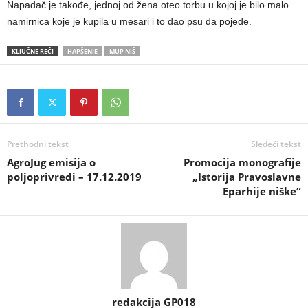
Napadač je takođe, jednoj od žena oteo torbu u kojoj je bilo malo
namirnica koje je kupila u mesari i to dao psu da pojede.
KLJUČNE REČI
HAPŠENJE
MUP NIŠ
Prethodni tekst
Sledeći tekst
AgroJug emisija o
Promocija monografije
poljoprivredi – 17.12.2019
„Istorija Pravoslavne
Eparhije niške“
redakcija GP018