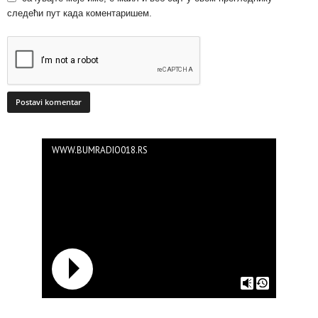
следећи пут када коментаришем.
WWW.BUMRADIO018.RS