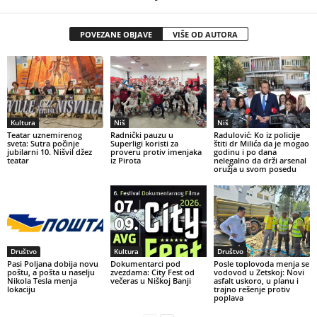
POVEZANE OBJAVE
VIŠE OD AUTORA
Kultura
Niš
Niš
Teatar uznemirenog
Radnički pauzu u
Radulović: Ko iz policije
sveta: Sutra počinje
Superligi koristi za
štiti dr Milića da je mogao
jubilarni 10. Nišvil džez
proveru protiv imenjaka
godinu i po dana
teatar
iz Pirota
nelegalno da drži arsenal
oružja u svom posedu
Društvo
Kultura
Društvo
Pasi Poljana dobija novu
Dokumentarci pod
Posle toplovoda menja se
poštu, a pošta u naselju
zvezdama: City Fest od
vodovod u Zetskoj: Novi
Nikola Tesla menja
večeras u Niškoj Banji
asfalt uskoro, u planu i
lokaciju
trajno rešenje protiv
poplava