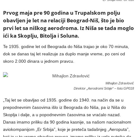
Prvog maja pre 90 godina u Trupalskom polju
obavljen je let na relaciji Beograd-Niš, što je bio
prvi let sa niškog aerodroma. Iz Niša se tada moglo
ići ka Skoplju, Bitolja i Soluna.
Te 1935. godine let od Beograda do Niša trajao je oko 70 minuta,
dok se danas taj let realizuje za duplo manje vreme, po ceni od
skoro 2.000 dinara u jednom pravcu.
Mihajlon Zdravlović
Direktor „Aerodromi Srbije“ – foto:GP018
„Taj let se obavljao od 1935. godine do 1940. na način da se u
prepodnevnim časovima išlo iz Beograda do Niša, pa iz Niša do
Skoplja i dalje, a u popodnevnim časovima se vraćalo nazad.
Danas imamo priliku da 90 godina kasnije, sa našom nacionalnom
aviokompanijom „Er Srbija”, koje je preteča tadašnjeg „Aeroputa”,
koji je u to vreme obavljao prevoz, imamo priliku iz ugla putnika da