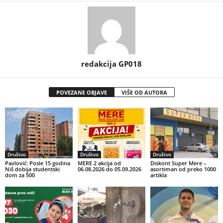
redakcija GP018
POVEZANE OBJAVE
VIŠE OD AUTORA
Društvo
Društvo
Društvo
Pavlović: Posle 15 godina
MERE 2 akcija od
Diskont Super Mere –
Niš dobija studentski
06.08.2026 do 05.09.2026
asortiman od preko 1000
dom za 500
artikla