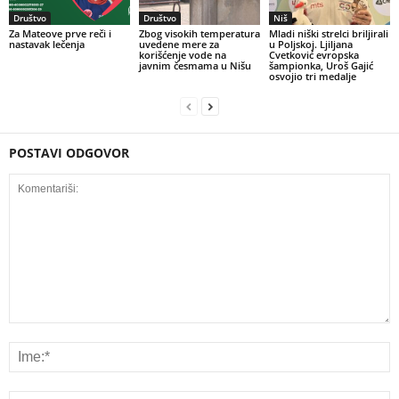
Društvo
Društvo
Niš
Za Mateove prve reči i
Zbog visokih temperatura
Mladi niški strelci briljirali
nastavak lečenja
uvedene mere za
u Poljskoj. Ljiljana
korišćenje vode na
Cvetković evropska
javnim česmama u Nišu
šampionka, Uroš Gajić
osvojio tri medalje
POSTAVI ODGOVOR