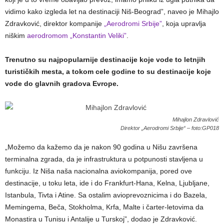
vidimo kako izgleda let na destinaciji Niš-Beograd”, naveo je Mihajlo
Zdravković, direktor kompanije
„Aerodromi Srbije”
, koja upravlja
niškim
aerodromom „Konstantin Veliki”
.
Trenutno su najpopularnije destinacije koje vode to letnjih
turističkih mesta, a tokom cele godine to su destinacije koje
vode do glavnih gradova Evrope.
Mihajlon Zdravlović
Direktor „Aerodromi Srbije“ – foto:GP018
„Možemo da kažemo da je nakon 90 godina u Nišu završena
terminalna zgrada, da je infrastruktura u potpunosti stavljena u
funkciju. Iz Niša naša nacionalna aviokompanija, pored ove
destinacije, u toku leta, ide i do Frankfurt-Hana, Kelna, Ljubljane,
Istanbula, Tivta i Atine. Sa ostalim avioprevoznicima i do Bazela,
Memingema, Beča, Stokholma, Krfa, Malte i čarter-letovima da
Monastira u Tunisu i Antalije u Turskoj”, dodao je Zdravković.