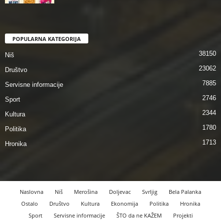
POPULARNA KATEGORIJA
38150
Niš
23062
Društvo
7885
Servisne informacije
2746
Sport
2344
Kultura
1780
Politika
1713
Hronika
Naslovna
Niš
Merošina
Doljevac
Svrljig
Bela Palanka
Ostalo
Društvo
Kultura
Ekonomija
Politika
Hronika
Sport
Servisne informacije
ŠTO da ne KAŽEM
Projekti