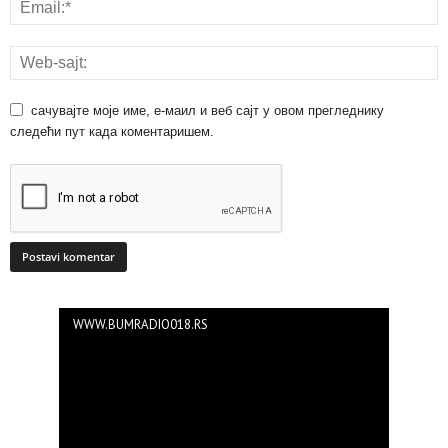
сачувајте моје име, е-маил и веб сајт у овом прегледнику
следећи пут када коментаришем.
WWW.BUMRADIO018.RS