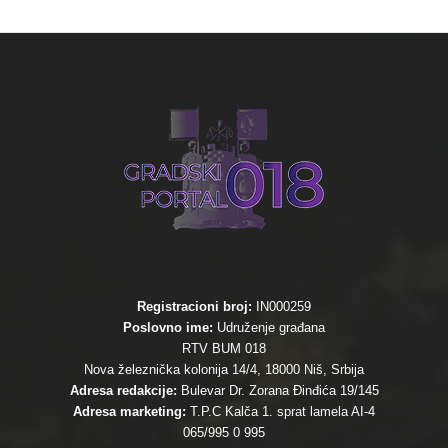
Registracioni broj:
IN000259
Poslovno ime:
Udruženje građana
RTV BUM 018
Nova železnička kolonija 14/4, 18000 Niš, Srbija
Adresa redakcije:
Bulevar Dr. Zorana Đinđića 19/145
Adresa marketing:
T.P.C Kalča 1. sprat lamela AI-4
065/995 0 995