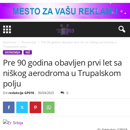
Naslovna
Ekonomija
Pre 90 godina obavljen prvi let sa niškog aerodroma u
Trupalskom polju
EKONOMIJA
NIŠ
Pre 90 godina obavljen prvi let sa
niškog aerodroma u Trupalskom
polju
Od
redakcija GP018
-
30/04/2025
0
Er Srbija foto: GP018