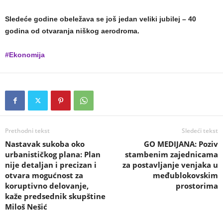
Sledeće godine obeležava se još jedan veliki jubilej – 40
godina od otvaranja niškog aerodroma.
#Ekonomija
Prethodni tekst
Sledeći tekst
Nastavak sukoba oko
GO MEDIJANA: Poziv
urbanističkog plana: Plan
stambenim zajednicama
nije detaljan i precizan i
za postavljanje venjaka u
otvara mogućnost za
međublokovskim
koruptivno delovanje,
prostorima
kaže predsednik skupštine
Miloš Nešić