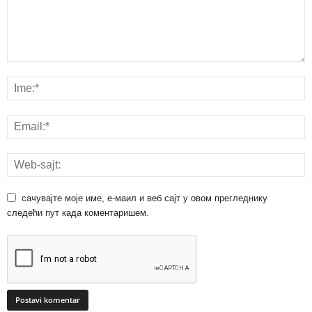
сачувајте моје име, е-маил и веб сајт у овом прегледнику
следећи пут када коментаришем.