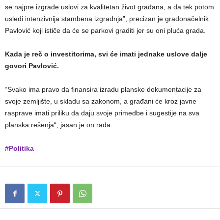
se najpre izgrade uslovi za kvalitetan život građana, a da tek potom
usledi intenzivnija stambena izgradnja”, precizan je gradonačelnik
Pavlović koji ističe da će se parkovi graditi jer su oni pluća grada.
Kada je reč o investitorima, svi će imati jednake uslove dalje
govori Pavlović.
“Svako ima pravo da finansira izradu planske dokumentacije za
svoje zemljište, u skladu sa zakonom, a građani će kroz javne
rasprave imati priliku da daju svoje primedbe i sugestije na sva
planska rešenja“, jasan je on rada.
#Politika