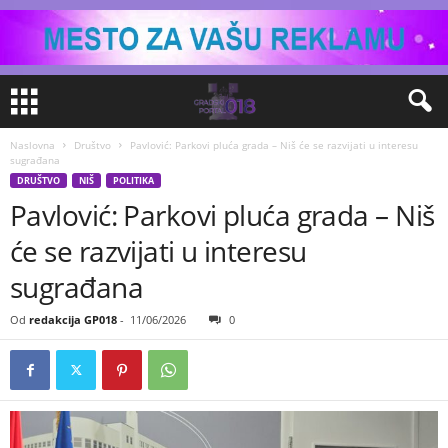
Naslovna
Društvo
Pavlović: Parkovi pluća grada – Niš će se razvijati u interesu
sugrađana
DRUŠTVO
NIŠ
POLITIKA
Pavlović: Parkovi pluća grada – Niš
će se razvijati u interesu
sugrađana
Od
redakcija GP018
-
11/06/2026
0