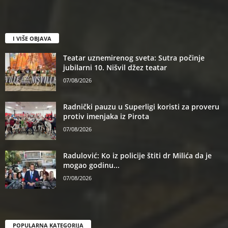
I VIŠE OBJAVA
Teatar uznemirenog sveta: Sutra počinje
jubilarni 10. Nišvil džez teatar
07/08/2026
Radnički pauzu u Superligi koristi za proveru
protiv imenjaka iz Pirota
07/08/2026
Radulović: Ko iz policije štiti dr Milića da je
mogao godinu...
07/08/2026
POPULARNA KATEGORIJA