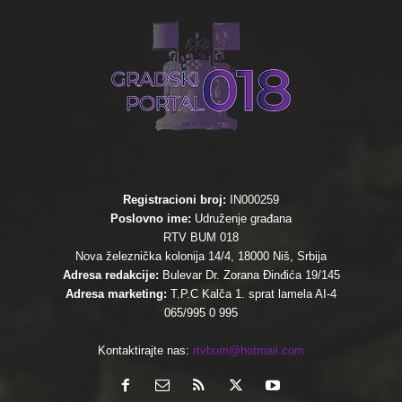
Registracioni broj:
IN000259
Poslovno ime:
Udruženje građana
RTV BUM 018
Nova železnička kolonija 14/4, 18000 Niš, Srbija
Adresa redakcije:
Bulevar Dr. Zorana Đinđića 19/145
Adresa marketing:
T.P.C Kalča 1. sprat lamela AI-4
065/995 0 995
Kontaktirajte nas:
rtvbum@hotmail.com