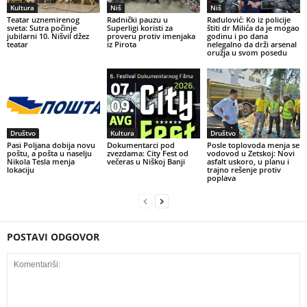
Kultura
Niš
Niš
Teatar uznemirenog
Radnički pauzu u
Radulović: Ko iz policije
sveta: Sutra počinje
Superligi koristi za
štiti dr Milića da je mogao
jubilarni 10. Nišvil džez
proveru protiv imenjaka
godinu i po dana
teatar
iz Pirota
nelegalno da drži arsenal
oružja u svom posedu
Društvo
Kultura
Društvo
Pasi Poljana dobija novu
Dokumentarci pod
Posle toplovoda menja se
poštu, a pošta u naselju
zvezdama: City Fest od
vodovod u Zetskoj: Novi
Nikola Tesla menja
večeras u Niškoj Banji
asfalt uskoro, u planu i
lokaciju
trajno rešenje protiv
poplava
POSTAVI ODGOVOR