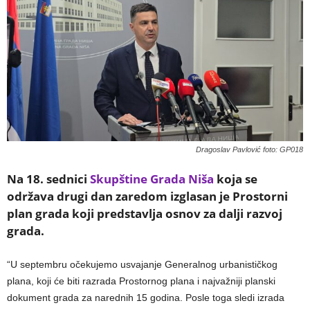
Dragoslav Pavlović foto: GP018
Na 18. sednici
Skupštine Grada Niša
koja se
održava drugi dan zaredom izglasan je Prostorni
plan grada koji predstavlja osnov za dalji razvoj
grada.
“U septembru očekujemo usvajanje Generalnog urbanističkog
plana, koji će biti razrada Prostornog plana i najvažniji planski
dokument grada za narednih 15 godina. Posle toga sledi izrada