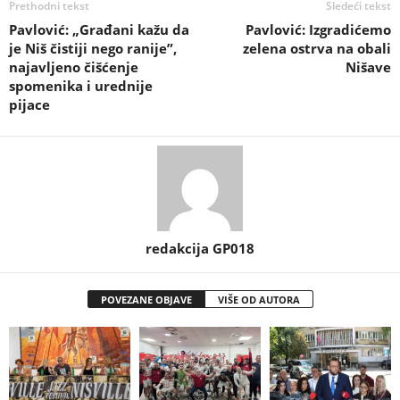
Prethodni tekst
Sledeći tekst
Pavlović: „Građani kažu da
Pavlović: Izgradićemo
je Niš čistiji nego ranije”,
zelena ostrva na obali
najavljeno čišćenje
Nišave
spomenika i urednije
pijace
redakcija GP018
POVEZANE OBJAVE
VIŠE OD AUTORA