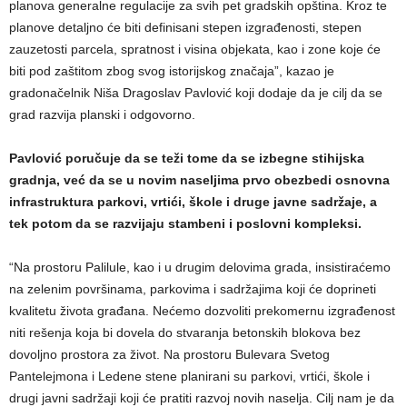
planova generalne regulacije za svih pet gradskih opština. Kroz te
planove detaljno će biti definisani stepen izgrađenosti, stepen
zauzetosti parcela, spratnost i visina objekata, kao i zone koje će
biti pod zaštitom zbog svog istorijskog značaja”, kazao je
gradonačelnik Niša Dragoslav Pavlović koji dodaje da je cilj da se
grad razvija planski i odgovorno.
Pavlović poručuje da se teži tome da se izbegne stihijska
gradnja, već da se u novim naseljima prvo obezbedi osnovna
infrastruktura parkovi, vrtići, škole i druge javne sadržaje, a
tek potom da se razvijaju stambeni i poslovni kompleksi.
“Na prostoru Palilule, kao i u drugim delovima grada, insistiraćemo
na zelenim površinama, parkovima i sadržajima koji će doprineti
kvalitetu života građana. Nećemo dozvoliti prekomernu izgrađenost
niti rešenja koja bi dovela do stvaranja betonskih blokova bez
dovoljno prostora za život. Na prostoru Bulevara Svetog
Pantelejmona i Ledene stene planirani su parkovi, vrtići, škole i
drugi javni sadržaji koji će pratiti razvoj novih naselja. Cilj nam je da