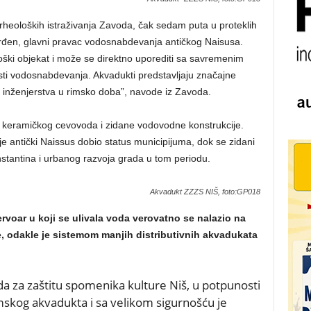
arheoloških istraživanja Zavoda, čak sedam puta u proteklih
tvrđen, glavni pravac vodosnabdevanja antičkog Naisusa.
loški objekat i može se direktno uporediti sa savremenim
lasti vodosnabdevanja. Akvadukti predstavljaju značajne
i inženjerstva u rimsko doba”, navode iz Zavoda.
– keramičkog cevovoda i zidane vodovodne konstrukcije.
e antički Naissus dobio status municipijuma, dok se zidani
stantina i urbanog razvoja grada u tom periodu.
Akvadukt ZZZS NIŠ, foto:GP018
voar u koji se ulivala voda verovatno se nalazio na
, odakle je sistemom manjih distributivnih akvadukata
a za zaštitu spomenika kulture Niš, u potpunosti
skog akvadukta i sa velikom sigurnošću je