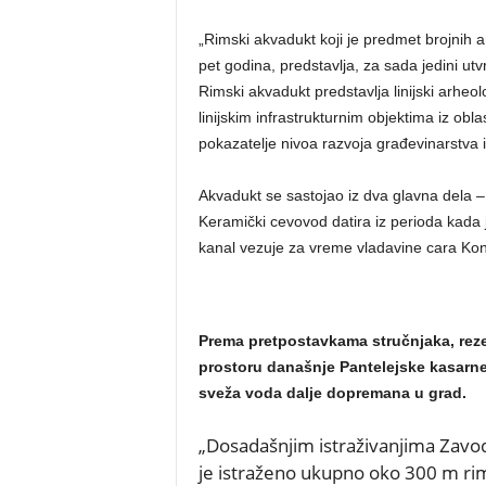
„Rimski akvadukt koji je predmet brojnih 
pet godina, predstavlja, za sada jedini u
Rimski akvadukt predstavlja linijski arheo
linijskim infrastrukturnim objektima iz ob
pokazatelje nivoa razvoja građevinarstva 
Akvadukt se sastojao iz dva glavna dela 
Keramički cevovod datira iz perioda kada j
kanal vezuje za vreme vladavine cara Kon
Prema pretpostavkama stručnjaka, rezer
prostoru današnje Pantelejske kasarne
sveža voda dalje dopremana u grad.
„Dosadašnjim istraživanjima Zavod
je istraženo ukupno oko 300 m rim