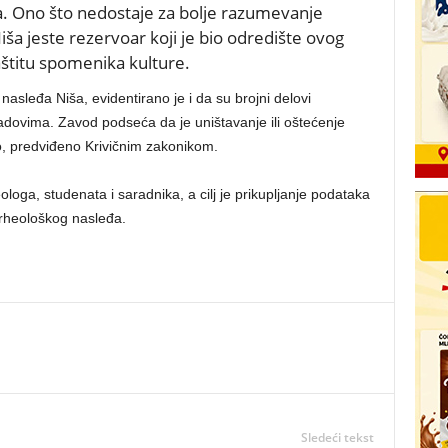
a. Ono što nedostaje za bolje razumevanje
a jeste rezervoar koji je bio odredište ovog
aštitu spomenika kulture.
nasleđa Niša, evidentirano je i da su brojni delovi
adovima. Zavod podseća da je uništavanje ili oštećenje
o, predviđeno Krivičnim zakonikom.
loga, studenata i saradnika, a cilj je prikupljanje podataka
arheološkog nasleđa.
Sledeći tekst