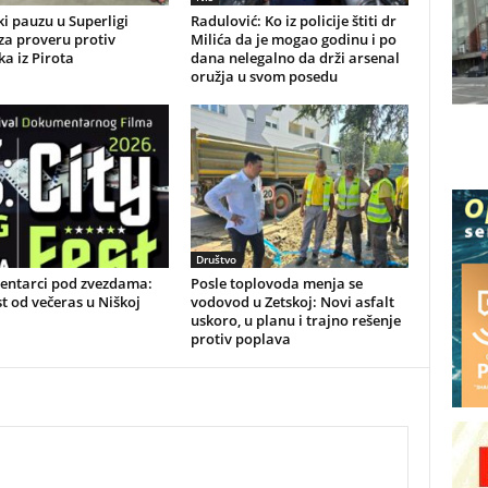
i pauzu u Superligi
Radulović: Ko iz policije štiti dr
 za proveru protiv
Milića da je mogao godinu i po
a iz Pirota
dana nelegalno da drži arsenal
oružja u svom posedu
Društvo
ntarci pod zvezdama:
Posle toplovoda menja se
st od večeras u Niškoj
vodovod u Zetskoj: Novi asfalt
uskoro, u planu i trajno rešenje
protiv poplava