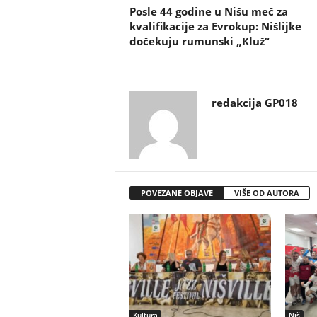
Posle 44 godine u Nišu meč za
kvalifikacije za Evrokup: Nišlijke
dočekuju rumunski „Кluž“
redakcija GP018
POVEZANE OBJAVE
VIŠE OD AUTORA
Kultura
Niš