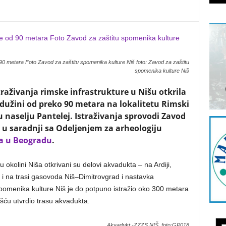
90 metara Foto Zavod za zaštitu spomenika kulture Niš foto: Zavod za zaštitu
spomenika kulture Niš
raživanja rimske infrastrukture u Nišu otkrila
užini od preko 90 metara na lokalitetu Rimski
naselju Pantelej. Istraživanja sprovodi Zavod
 u saradnji sa Odeljenjem za arheologiju
ta u Beogradu
.
okolini Niša otkrivani su delovi akvadukta – na Ardiji,
o i na trasi gasovoda Niš–Dimitrovgrad i nastavka
omenika kulture Niš je do potpuno istražio oko 300 metara
šću utvrdio trasu akvadukta.
Akvadukt -ZZZS NIŠ, foto:GP018