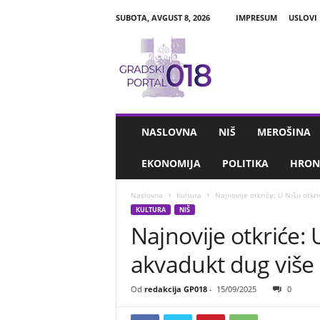
SUBOTA, AVGUST 8, 2026
IMPRESUM
USLOVI
G
r
a
d
s
k
i
NASLOVNA
NIŠ
MEROŠINA
P
o
EKONOMIJA
POLITIKA
HRON
r
t
Naslovna
Kultura
Najnovije otkriće: U Nišu otkr
a
KULTURA
NIŠ
l
Najnovije otkriće: 
0
1
akvadukt dug više
8
Od
redakcija GP018
-
15/09/2025
0