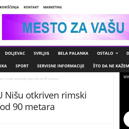
 KORIŠĆENJA
KONTAKT
MARKETING
DOLJEVAC
SVRLJIG
BELA PALANKA
OSTALO
D
IKA
SPORT
SERVISNE INFORMACIJE
ŠTO DA NE KAŽE
WW
iven rimski akvadukt dug više od 90 metara
U Nišu otkriven rimski
 od 90 metara