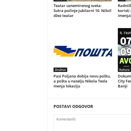
Teatar uznemirenog sveta:
Radničk
Sutra počinje jubilarni 10. Nišvil
koristi
džez teatar
imenjak
Društvo
Kultura
Pasi Poljana dobija novu poštu,
Dokume
a pošta u naselju Nikola Tesla
City Fe
menja lokaciju
Banji
POSTAVI ODGOVOR