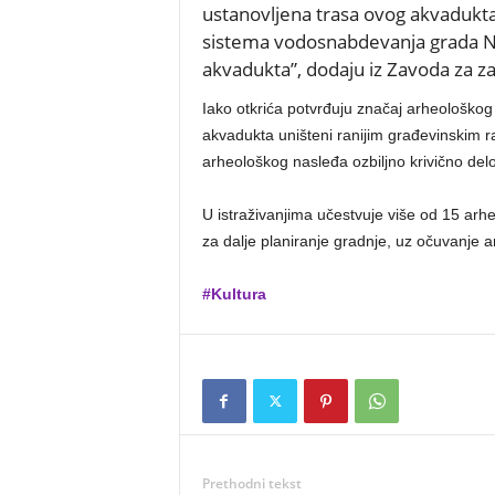
ustanovljena trasa ovog akvadukt
sistema vodosnabdevanja grada Niš
akvadukta”, dodaju iz Zavoda za z
Iako otkrića potvrđuju značaj arheološkog 
akvadukta uništeni ranijim građevinskim r
arheološkog nasleđa ozbiljno krivično del
U istraživanjima učestvuje više od 15 arheo
za dalje planiranje gradnje, uz očuvanje 
#Kultura
Prethodni tekst