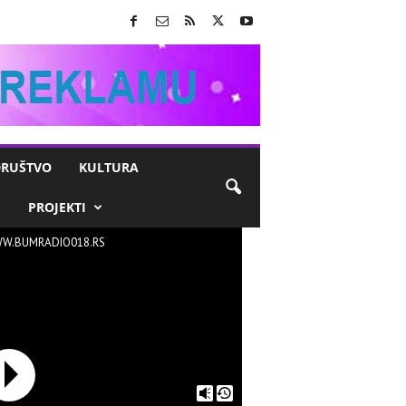
RUŠTVO
KULTURA
M
PROJEKTI
W.BUMRADIO018.RS