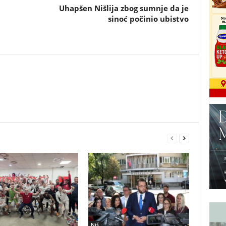
Uhapšen Nišlija zbog sumnje da je
sinoć počinio ubistvo
Niš