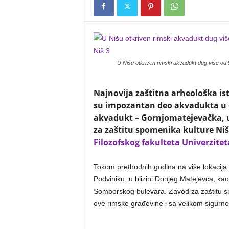
U Nišu otkriven rimski akvadukt dug više od 
Najnovija zaštitna arheološka ist
su impozantan deo akvadukta u d
akvadukt – Gornjomatejevačka, u 
za zaštitu spomenika kulture Niš
Filozofskog fakulteta Univerzite
Tokom prethodnih godina na više lokacija u 
Podviniku, u blizini Donjeg Matejevca, ka
Somborskog bulevara. Zavod za zaštitu sp
ove rimske građevine i sa velikom sigurno