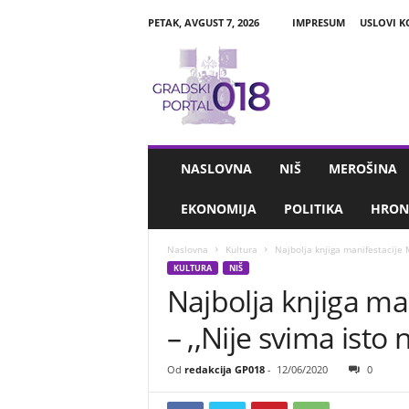
PETAK, AVGUST 7, 2026
IMPRESUM
USLOVI K
G
r
a
d
s
k
i
NASLOVNA
NIŠ
MEROŠINA
P
o
EKONOMIJA
POLITIKA
HRON
r
t
Naslovna
Kultura
Najbolja knjiga manifestacije M
a
KULTURA
NIŠ
l
Najbolja knjiga man
0
1
– ,,Nije svima isto
8
Od
redakcija GP018
-
12/06/2020
0