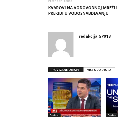
Prethodni tekst
KVAROVI NA VODOVODNOJ MREŽI I
PREKIDI U VODOSNABDEVANjU
redakcija GP018
POVEZANE OBJAVE
VIŠE OD AUTORA
Društvo
Društvo