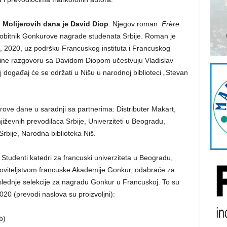
 Molijerovih dana je David Diop
. Njegov roman
Frère
 dobitnik Gonkurove nagrade studenata Srbije. Roman je
a, 2020, uz podršku Francuskog instituta i Francuskog
line razgovoru sa Davidom Diopom učestvuju Vladislav
aj događaj će se održati u Nišu u narodnoj biblioteci „Stevan
ijerove dane u saradnji sa partnerima:
Distributer Makart,
ževnih prevodilaca Srbije, Univerziteti u Beogradu,
rbije, Narodna biblioteka Niš.
Studenti katedri za francuski univerziteta u Beogradu,
oviteljstvom francuske Akademije Gonkur, odabraće za
oslednje selekcije za nagradu Gonkur u Francuskoj. To su
 2020
(prevodi naslova su proizvoljni)
:
b)