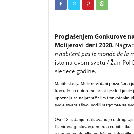
Proglašenjem Gonkurove nag
Molijerovi dani 2020.
Nagrad
n’habitent pas le monde de la
isto na ovom svetu / Žan-Pol 
sledeće godine.
Manifestacija Molijerovi dani posvećena j
frankofonih autora na srpski jezik. Ljubitel
upoznaju sa najprestižnijim frankofonim pis
svoje stvaralaštvo, vodili razgovore sa sv
Ovo 12. izdanje realizovano je u drugači
Planirana gostovanja morala su biti otkaza
u vreme pandemije, podrškom izdavačima 