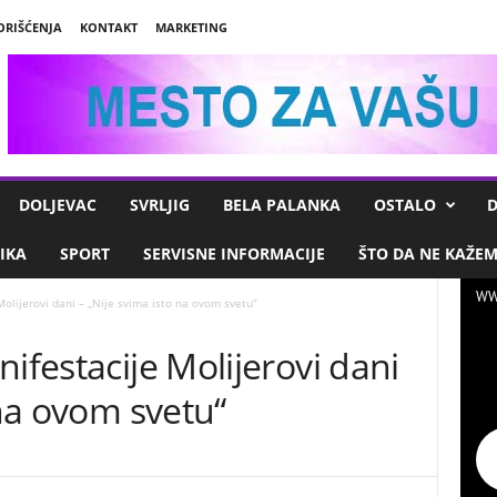
ORIŠĆENJA
KONTAKT
MARKETING
DOLJEVAC
SVRLJIG
BELA PALANKA
OSTALO
D
IKA
SPORT
SERVISNE INFORMACIJE
ŠTO DA NE KAŽE
WW
olijerovi dani – ,,Nije svima isto na ovom svetu“
ifestacije Molijerovi dani
 na ovom svetu“