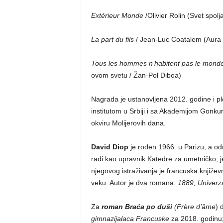
Extérieur Monde
/Olivier Rolin (Svet spolja
La part du fils
/ Jean-Luc Coatalem (Aura 
Tous les hommes n’habitent pas le mond
ovom svetu / Žan-Pol Diboa)
Nagrada je ustanovljena 2012. godine i pl
institutom u Srbiji i sa Akademijom Gonku
okviru Molijerovih dana.
David Diop
je rođen 1966. u Parizu, a o
radi kao upravnik Katedre za umetničko, je
njegovog istraživanja je francuska književn
veku. Autor je dva romana:
1889, Univerza
Za
roman Braća po duši
(Frère d’âme
) 
gimnazijalaca Francuske
za 2018. godinu