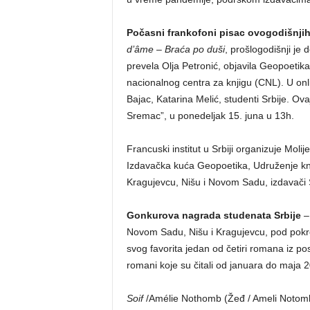
Počasni frankofoni pisac ovogodišnjih
d’âme – Braća po duši
, prošlogodišnji je
prevela Olja Petronić, objavila Geopoetik
nacionalnog centra za knjigu (CNL). U on
Bajac, Katarina Melić, studenti Srbije. Ov
Sremac”, u ponedeljak 15. juna u 13h.
Francuski institut u Srbiji organizuje Mol
Izdavačka kuća Geopoetika, Udruženje knji
Kragujevcu, Nišu i Novom Sadu, izdavači S
Gonkurova nagrada studenata Srbije
– 
Novom Sadu, Nišu i Kragujevcu, pod pokr
svog favorita jedan od četiri romana iz p
romani koje su čitali od januara do maja
Soif
/Amélie Nothomb (
Žeđ / Ameli Notom