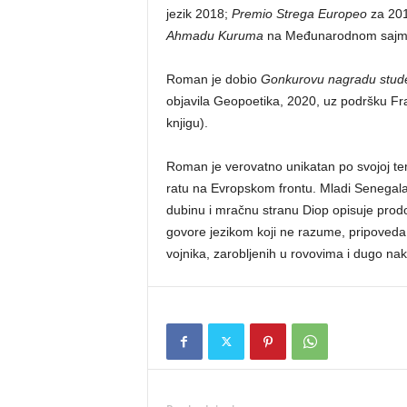
jezik 2018;
Premio Strega Europeo
za 20
Ahmadu Kuruma
na Međunarodnom sajmu
Roman je dobio
Gonkurovu nagradu stude
objavila Geopoetika, 2020, uz podršku Fra
knjigu).
Roman je verovatno unikatan po svojoj tem
ratu na Evropskom frontu. Mladi Senegalac 
dubinu i mračnu stranu Diop opisuje prodo
govore jezikom koji ne razume, pripoveda 
vojnika, zarobljenih u rovovima i dugo nak