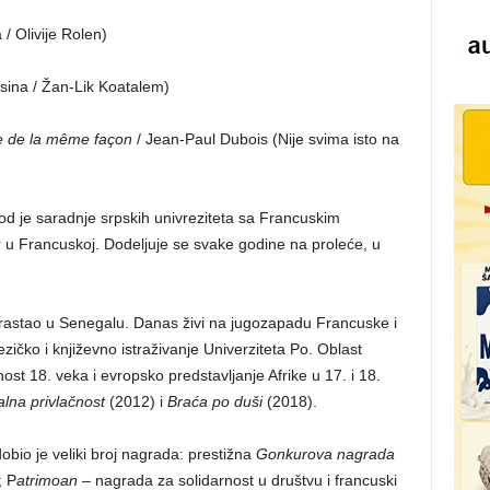
 / Olivije Rolen)
sina / Žan-Lik Koatalem)
e de la même façon
/ Jean-Paul Dubois (Nije svima isto na
od je saradnje srpskih univreziteta sa Francuskim
r u Francuskoj. Dodeljuje se svake godine na proleće, u
drastao u Senegalu. Danas živi na jugozapadu Francuske i
zičko i književno istraživanje Univerziteta Po. Oblast
ost 18. veka i evropsko predstavljanje Afrike u 17. i 18.
lna privlačnost
(2012) i
Braća po duši
(2018).
dobio je veliki broj nagrada: prestižna
Gonkurova nagrada
; P
atrimoan
– nagrada za solidarnost u društvu i francuski