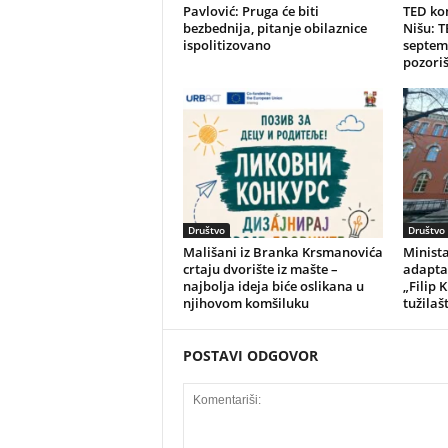
Pavlović: Pruga će biti
TED ko
bezbednija, pitanje obilaznice
Nišu: 
ispolitizovano
septem
pozori
Društvo
Društvo
Mališani iz Branka Krsmanovića
Minist
crtaju dvorište iz mašte –
adaptac
najbolja ideja biće oslikana u
„Filip 
njihovom komšiluku
tužilaš
POSTAVI ODGOVOR