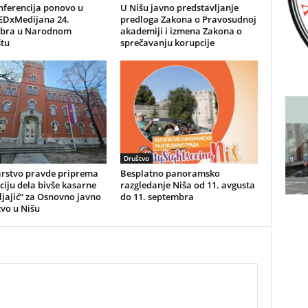
nferencija ponovo u
U Nišu javno predstavljanje
TEDxMedijana 24.
predloga Zakona o Pravosudnoj
bra u Narodnom
akademiji i izmena Zakona o
štu
sprečavanju korupcije
Društvo
arstvo pravde priprema
Besplatno panoramsko
iju dela bivše kasarne
razgledanje Niša od 11. avgusta
Kljajić” za Osnovno javno
do 11. septembra
tvo u Nišu