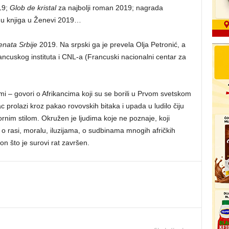
19;
Glob de kristal
za najbolji roman 2019; nagrada
 knjiga u Ženevi 2019…
nata Srbije
2019. Na srpski ga je prevela Olja Petronić, a
ncuskog instituta i CNL-a (Francuski nacionalni centar za
i – govori o Afrikancima koji su se borili u Prvom svetskom
prolazi kroz pakao rovovskih bitaka i upada u ludilo čiju
rnim stilom. Okružen je ljudima koje ne poznaje, koji
o rasi, moralu, iluzijama, o sudbinama mnogih afričkih
on što je surovi rat završen.