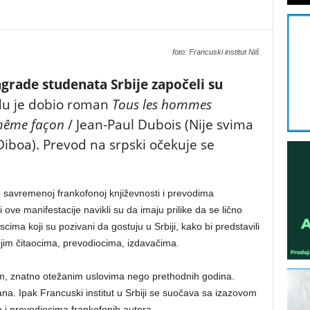
foto: Francuski institut Niš
rade studenata Srbije započeli su
u je dobio roman
Tous les hommes
 même façon
/ Jean-Paul Dubois (Nije svima
Diboa). Prevod na srpski očekuje se
e savremenoj frankofonoj književnosti i prevodima
ji ove manifestacije navikli su da imaju prilike da se lično
cima koji su pozivani da gostuju u Srbiji, kako bi predstavili
ojim čitaocima, prevodiocima, izdavačima.
jim, znatno otežanim uslovima nego prethodnih godina.
na. Ipak Francuski institut u Srbiji se suočava sa izazovom
i prevodiocima frankofonih autora.