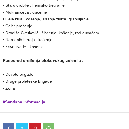
• Staro groblje : hemisko tretiranje
• Mokranjčeva : čišćenje
• Ćele kula : košenje, šišanje živice, grabuljanje
• Čair : prašenje
• Dragiša Cvetković : čišćenje, košenje, rad duvačem
• Narodnih heroja : košenje
• Кrive livade : košenje
Raspored uređenja blokovskog zelenila :
• Devete brigade
• Druge proleteske brigade
• Zona
#Servisne informacije