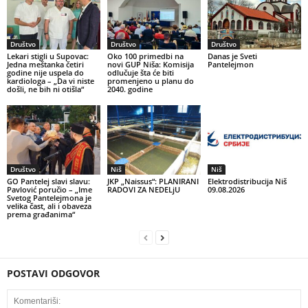
Društvo
Društvo
Društvo
Lekari stigli u Supovac:
Oko 100 primedbi na
Danas je Sveti
Jedna meštanka četiri
novi GUP Niša: Komisija
Pantelejmon
godine nije uspela do
odlučuje šta će biti
kardiologa – „Da vi niste
promenjeno u planu do
došli, ne bih ni otišla“
2040. godine
Društvo
Niš
Niš
GO Pantelej slavi slavu:
JKP „Naissus“: PLANIRANI
Elektrodistribucija Niš
Pavlović poručio – „Ime
RADOVI ZA NEDELjU
09.08.2026
Svetog Pantelejmona je
velika čast, ali i obaveza
prema građanima“
POSTAVI ODGOVOR