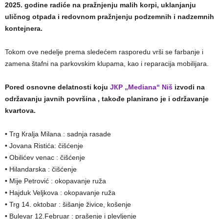
2025. godine radiće na pražnjenju malih korpi, uklanjanju
uličnog otpada i redovnom pražnjenju podzemnih i nadzemnih
kontejnera.
Tokom ove nedelje prema sledećem rasporedu vrši se farbanje i
zamena štafni na parkovskim klupama, kao i reparacija mobilijara.
Pored osnovne delatnosti koju
JКP „Mediana“ Niš
izvodi na
održavanju javnih površina , takođe planirano je i održavanje
kvartova.
• Trg Кralja Milana : sadnja rasade
• Jovana Ristića: čišćenje
• Obilićev venac : čišćenje
• Hilandarska : čišćenje
• Mije Petrović : okopavanje ruža
• Hajduk Veljkova : okopavanje ruža
• Trg 14. oktobar : šišanje živice, košenje
• Bulevar 12.Februar : prašenje i plevljenje