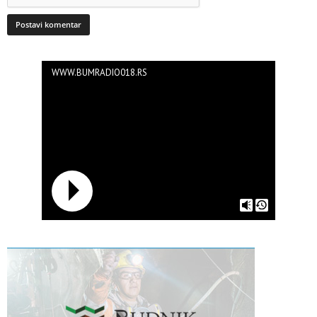
WWW.BUMRADIO018.RS