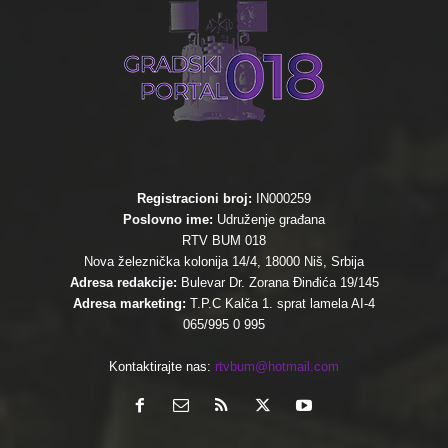
Registracioni broj:
IN000259
Poslovno ime:
Udruženje građana
RTV BUM 018
Nova železnička kolonija 14/4, 18000 Niš, Srbija
Adresa redakcije:
Bulevar Dr. Zorana Đinđića 19/145
Adresa marketing:
T.P.C Kalča 1. sprat lamela AI-4
065/995 0 995
Kontaktirajte nas:
rtvbum@hotmail.com