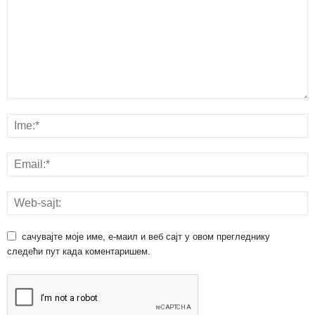
сачувајте моје име, е-маил и веб сајт у овом прегледнику
следећи пут када коментаришем.