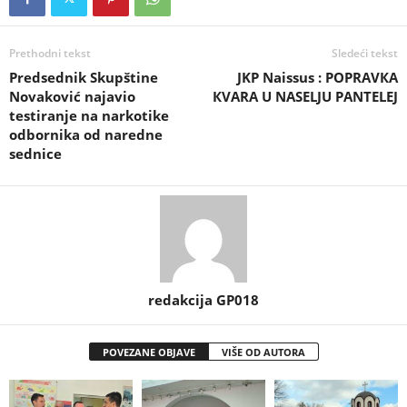
Prethodni tekst
Sledeći tekst
Predsednik Skupštine
JKP Naissus : POPRAVКA
Novaković najavio
КVARA U NASELJU PANTELEJ
testiranje na narkotike
odbornika od naredne
sednice
redakcija GP018
POVEZANE OBJAVE
VIŠE OD AUTORA