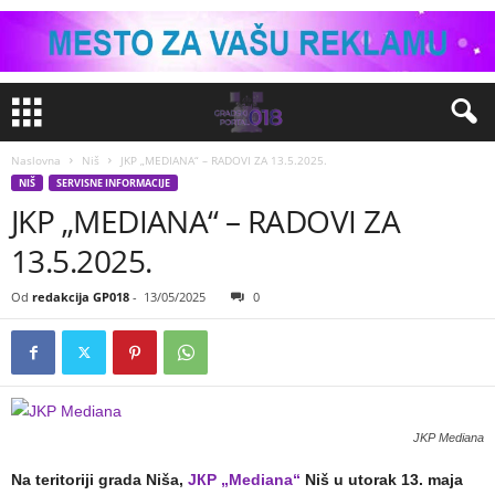
Naslovna
Niš
JKP „MEDIANA“ – RADOVI ZA 13.5.2025.
NIŠ
SERVISNE INFORMACIJE
JKP „MEDIANA“ – RADOVI ZA
13.5.2025.
Od
redakcija GP018
-
13/05/2025
0
JKP Mediana
Na teritoriji grada Niša,
JКP „Mediana“
Niš u utorak 13. maja