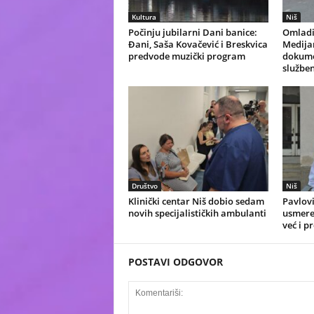
Kultura
Niš
Počinju jubilarni Dani banice:
Omladi
Đani, Saša Kovačević i Breskvica
Medijan
predvode muzički program
dokume
služben
Društvo
Niš
Klinički centar Niš dobio sedam
Pavlovi
novih specijalističkih ambulanti
usmeren
već i p
POSTAVI ODGOVOR