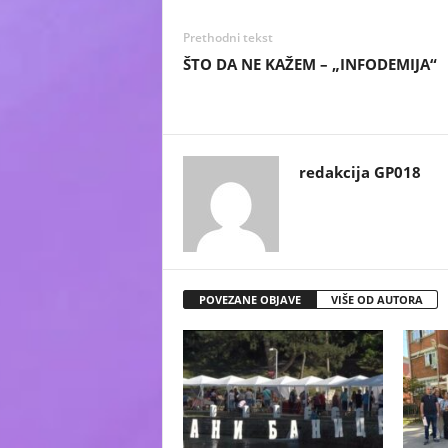
Prethodni tekst
ŠTO DA NE KAŽEM – „INFODEMIJA“
redakcija GP018
POVEZANE OBJAVE
VIŠE OD AUTORA