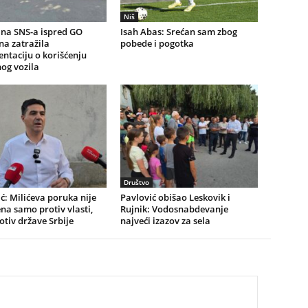
Niš
na SNS-a ispred GO
Isah Abas: Srećan sam zbog
a zatražila
pobede i pogotka
ntaciju o korišćenju
og vozila
Društvo
ć: Milićeva poruka nije
Pavlović obišao Leskovik i
a samo protiv vlasti,
Rujnik: Vodosnabdevanje
rotiv države Srbije
najveći izazov za sela