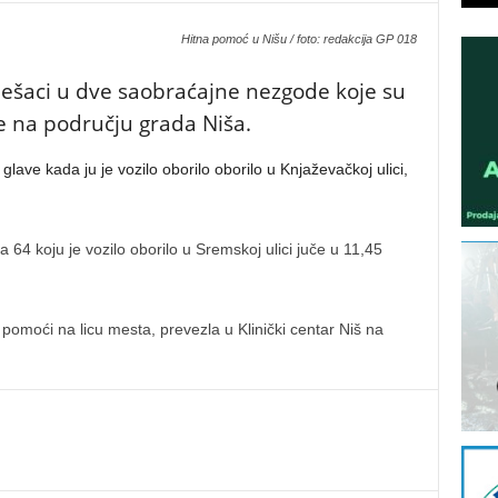
Hitna pomoć u Nišu / foto: redakcija GP 018
ešaci u dve saobraćajne nezgode koje su
e na području grada Niša.
lave kada ju je vozilo oborilo oborilo u Knjaževačkoj ulici,
 64 koju je vozilo oborilo u Sremskoj ulici juče u 11,45
omoći na licu mesta, prevezla u Klinički centar Niš na