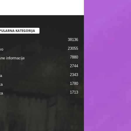
PULARNA KATEGORIJA
38136
23055
vo
7880
sne informacije
2744
2343
ra
1780
ka
1713
ka