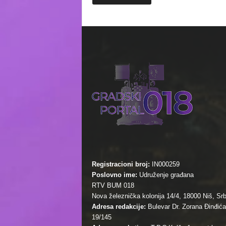
Registracioni broj:
IN000259
Poslovno ime:
Udruženje građana
RTV BUM 018
Nova železnička kolonija 14/4, 18000 Niš, Srb
Adresa redakcije:
Bulevar Dr. Zorana Đinđića
19/145