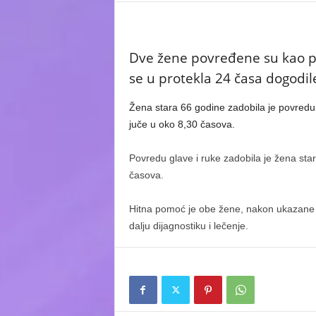
Dve žene povređene su kao p
se u protekla 24 časa dogodil
Žena stara 66 godine zadobila je povredu g
juče u oko 8,30 časova.
Povredu glave i ruke zadobila je žena stara
časova.
Hitna pomoć je obe žene, nakon ukazane p
dalju dijagnostiku i lečenje.