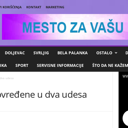
I KORIŠĆENJA
KONTAKT
MARKETING
DOLJEVAC
SVRLJIG
BELA PALANKA
OSTALO
D
IKA
SPORT
SERVISNE INFORMACIJE
ŠTO DA NE KAŽE
WW
 dva udesa
povređene u dva udesa