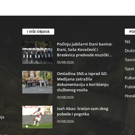
I VIŠE OBJAVA
PO
Niš
Počinju jubilarni Dani banice:
Đani, Saša Kovačević i
Društ
Breskvica predvode muzički...
Servi
05/08/2026
Sport
Omladina SNS-a ispred GO
Kultu
Medijana zatražila
dokumentaciju o korišćenju
Politi
službenog vozila
Hroni
05/08/2026
Isah Abas: Srećan sam zbog
pobede i pogotka
ija
05/08/2026