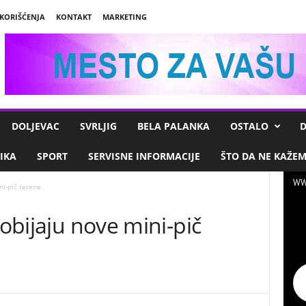
 KORIŠĆENJA
KONTAKT
MARKETING
DOLJEVAC
SVRLJIG
BELA PALANKA
OSTALO
D
IKA
SPORT
SERVISNE INFORMACIJE
ŠTO DA NE KAŽE
WW
ni-pič terene
dobijaju nove mini-pič