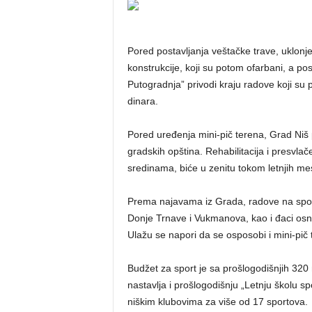
Pored postavljanja veštačke trave, uklonj
konstrukcije, koji su potom ofarbani, a p
Putogradnja” privodi kraju radove koji su p
dinara.
Pored uređenja mini-pič terena, Grad Niš pl
gradskih opština. Rehabilitacija i presvla
sredinama, biće u zenitu tokom letnjih me
Prema najavama iz Grada, radove na spor
Donje Trnave i Vukmanova, kao i đaci osno
Ulažu se napori da se osposobi i mini-pič 
Budžet za sport je sa prošlogodišnjih 320
nastavlja i prošlogodišnju „Letnju školu spo
niškim klubovima za više od 17 sportova.