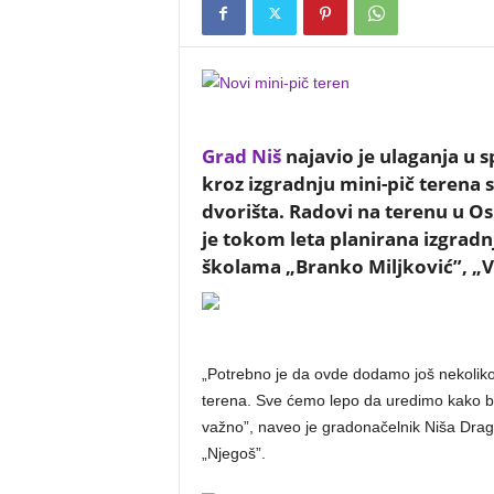
Grad Niš
najavio je ulaganja u 
kroz izgradnju mini-pič terena 
dvorišta. Radovi na terenu u Os
je tokom leta planirana izgradn
školama „Branko Miljković”, „V
„Potrebno je da ovde dodamo još nekoliko
terena. Sve ćemo lepo da uredimo kako b
važno”, naveo je gradonačelnik Niša Dragos
„Njegoš”.