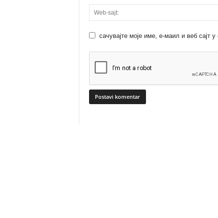
сачувајте моје име, е-маил и веб сајт