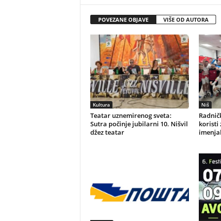
POVEZANE OBJAVE
VIŠE OD AUTORA
Kultura
Niš
Teatar uznemirenog sveta:
Radničk
Sutra počinje jubilarni 10. Nišvil
koristi
džez teatar
imenjak