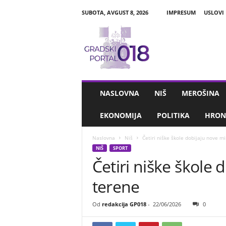
SUBOTA, AVGUST 8, 2026
IMPRESUM
USLOVI
G
r
a
d
s
k
i
NASLOVNA
NIŠ
MEROŠINA
P
o
EKONOMIJA
POLITIKA
HRON
r
t
Naslovna
Niš
Četiri niške škole dobijaju nove mi
a
NIŠ
SPORT
l
Četiri niške škole 
0
1
terene
8
Od
redakcija GP018
-
22/06/2026
0