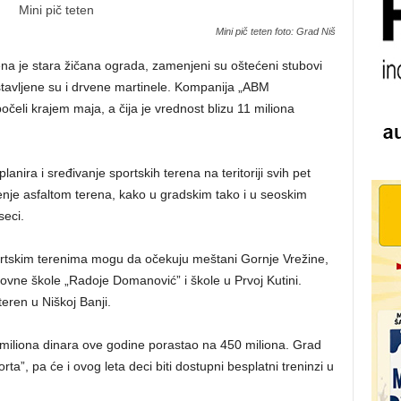
Mini pič teten foto: Grad Niš
ena je stara žičana ograda, zamenjeni su oštećeni stubovi
ostavljene su i drvene martinele. Kompanija „ABM
očeli krajem maja, a čija je vrednost blizu 11 miliona
anira i sređivanje sportskih terena na teritoriji svih pet
čenje asfaltom terena, kako u gradskim tako i u seoskim
seci.
tskim terenima mogu da očekuju meštani Gornje Vrežine,
vne škole „Radoje Domanović” i škole u Prvoj Kutini.
teren u Niškoj Banji.
 miliona dinara ove godine porastao na 450 miliona. Grad
rta”, pa će i ovog leta deci biti dostupni besplatni treninzi u