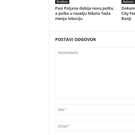
Društvo
Kultura
Pasi Poljana dobija novu poštu,
Dokume
a pošta u naselju Nikola Tesla
City Fe
menja lokaciju
Banji
POSTAVI ODGOVOR