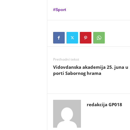
#Sport
Prethodni tekst
Vidovdanska akademija 25. juna u
porti Sabornog hrama
redakcija GP018