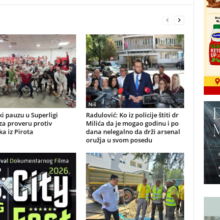
Niš
i pauzu u Superligi
Radulović: Ko iz policije štiti dr
 za proveru protiv
Milića da je mogao godinu i po
a iz Pirota
dana nelegalno da drži arsenal
oružja u svom posedu