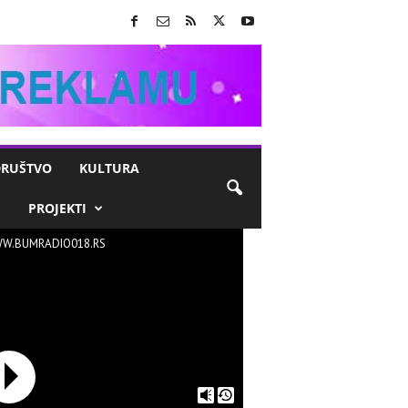
RUŠTVO
KULTURA
M
PROJEKTI
W.BUMRADIO018.RS