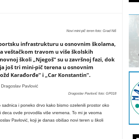
Novi mini-pič teren foto: Grad Niš
sportsku infrastrukturu u osnovnim školama,
sa veštačkom travom u više školskih
novnoj školi „Njegoš” su u završnoj fazi, dok
ja još tri mini-pič terena u osnovnim
ožd Karađorđe” i „Car Konstantin”.
Dragoslav Pavlović foto: GP018
 sadnica i poneko drvo kako bismo ozelenili prostor oko
i deca ovde provodila više vremena. To mi je veoma
lav Pavlović, koji je danas obišao novi teren u školi