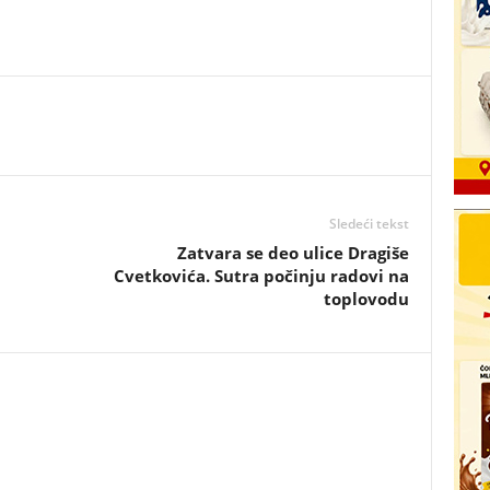
Sledeći tekst
Zatvara se deo ulice Dragiše
Cvetkovića. Sutra počinju radovi na
toplovodu