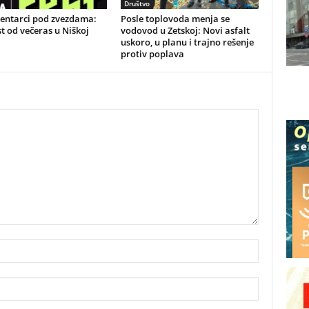
Društvo
ntarci pod zvezdama:
Posle toplovoda menja se
st od večeras u Niškoj
vodovod u Zetskoj: Novi asfalt
uskoro, u planu i trajno rešenje
protiv poplava