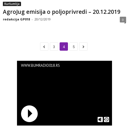
Kuršumlija
AgroJug emisija o poljoprivredi – 20.12.2019
redakcija GP018
-
20/12/2019
0
3
4
5
WWW.BUMRADIO018.RS