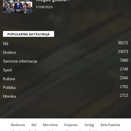
07/08/2026
POPULARNA KATEGORIJA
38171
Niš
23073
Društvo
7890
Servisne informacije
2748
Sport
2346
Kultura
1781
Politika
1713
Hronika
Naslovna
Niš
Merošina
Doljevac
Svrljig
Bela Palanka