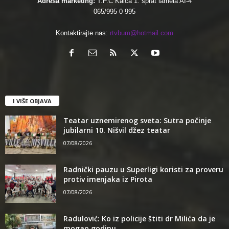
Adresa marketing:
T.P.C Kalča 1. sprat lamela AI-4
065/995 0 995
Kontaktirajte nas:
rtvbum@hotmail.com
I VIŠE OBJAVA
Teatar uznemirenog sveta: Sutra počinje
jubilarni 10. Nišvil džez teatar
07/08/2026
Radnički pauzu u Superligi koristi za proveru
protiv imenjaka iz Pirota
07/08/2026
Radulović: Ko iz policije štiti dr Milića da je
mogao godinu...