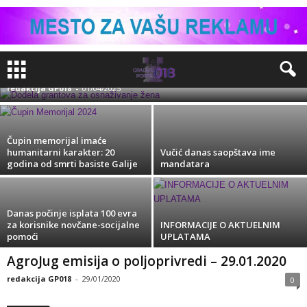
Dodela grantova do 10.000 evra za
organizacije iz oblasti osnaživanja žena
redakcija GP018
-
01/04/2025
Čupin memorijal imaće
humanitarni karakter: 20
Vučić danas saopštava ime
godina od smrti basiste Galije
mandatara
Danas počinje isplata 100 evra
za korisnike novčane-socijalne
INFORMACIJE O AKTUELNIM
pomoći
UPLATAMA
Kuršumlija
AgroJug emisija o poljoprivredi – 29.01.2020
redakcija GP018
-
29/01/2020
0