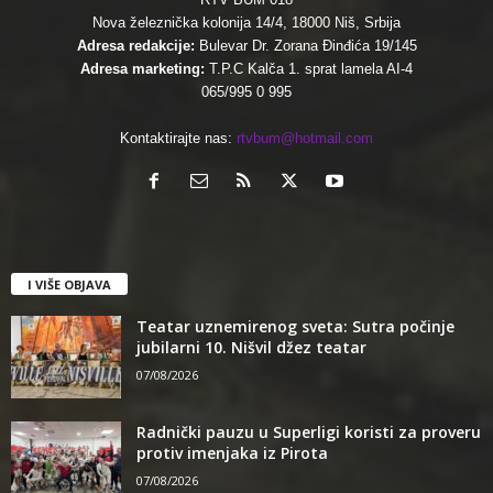
Nova železnička kolonija 14/4, 18000 Niš, Srbija
Adresa redakcije:
Bulevar Dr. Zorana Đinđića 19/145
Adresa marketing:
T.P.C Kalča 1. sprat lamela AI-4
065/995 0 995
Kontaktirajte nas:
rtvbum@hotmail.com
I VIŠE OBJAVA
Teatar uznemirenog sveta: Sutra počinje
jubilarni 10. Nišvil džez teatar
07/08/2026
Radnički pauzu u Superligi koristi za proveru
protiv imenjaka iz Pirota
07/08/2026