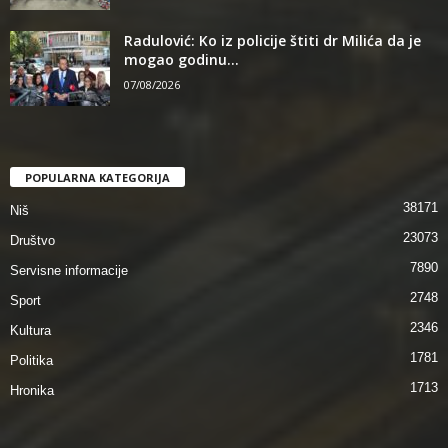
Radulović: Ko iz policije štiti dr Milića da je
mogao godinu...
07/08/2026
POPULARNA KATEGORIJA
38171
Niš
23073
Društvo
7890
Servisne informacije
2748
Sport
2346
Kultura
1781
Politika
1713
Hronika