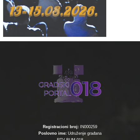
Registracioni broj:
IN000259
Poslovno ime:
Udruženje građana
RTV BUM 018