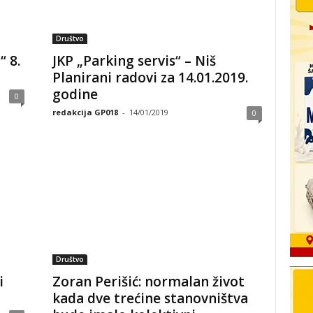
Društvo
 8.
JKP „Parking servis“ – Niš
Planirani radovi za 14.01.2019.
godine
0
redakcija GP018
-
14/01/2019
0
Društvo
i
Zoran Perišić: normalan život
kada dve trećine stanovništva