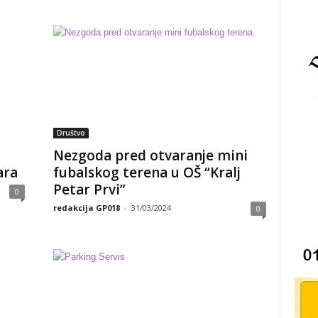
Društvo
Nezgoda pred otvaranje mini
ara
fubalskog terena u OŠ “Kralj
Petar Prvi”
0
redakcija GP018
-
31/03/2024
0