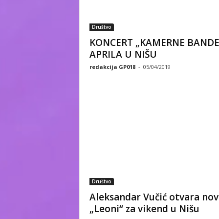
Društvo
KONCERT „KAMERNE BANDE“
APRILA U NIŠU
redakcija GP018
-
05/04/2019
Društvo
Aleksandar Vučić otvara nov
„Leoni“ za vikend u Nišu