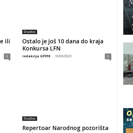
Društvo
 ili
Ostalo je još 10 dana do kraja
Konkursa LFN
redakcija GP018
-
10/03/2023
0
0
Društvo
Repertoar Narodnog pozorišta