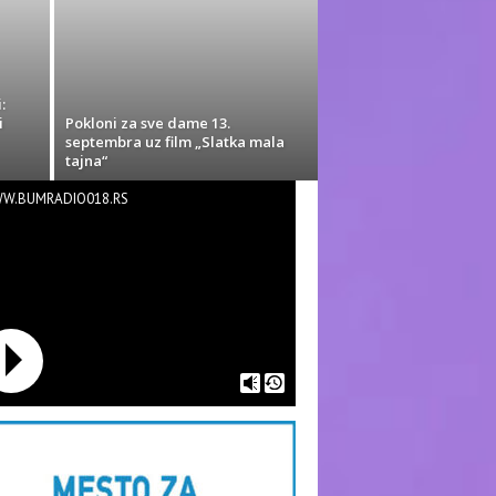
:
i
Pokloni za sve dame 13.
septembra uz film „Slatka mala
tajna“
W.BUMRADIO018.RS