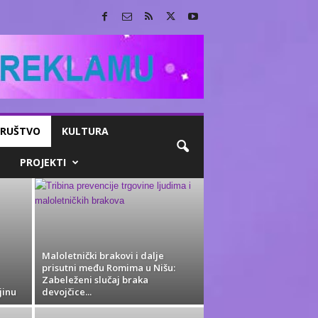
RUŠTVO
KULTURA
PROJEKTI
Maloletnički brakovi i dalje
prisutni među Romima u Nišu:
Zabeleženi slučaj braka
jinu
devojčice...