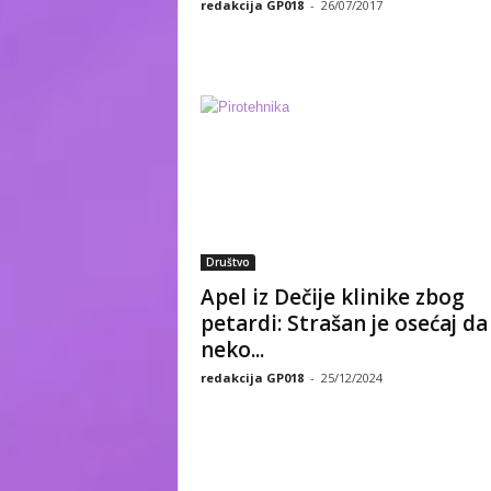
redakcija GP018
-
26/07/2017
Društvo
Apel iz Dečije klinike zbog
petardi: Strašan je osećaj da
neko...
redakcija GP018
-
25/12/2024