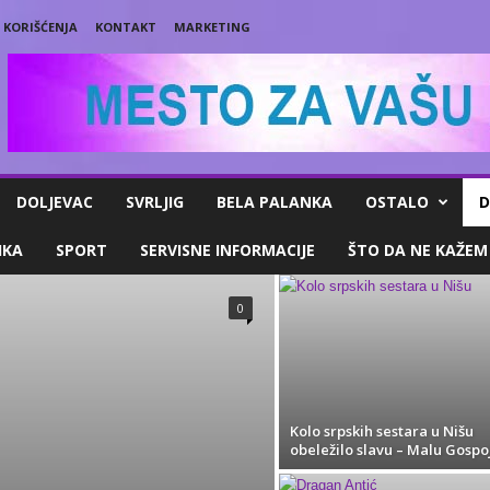
 KORIŠĆENJA
KONTAKT
MARKETING
DOLJEVAC
SVRLJIG
BELA PALANKA
OSTALO
D
IKA
SPORT
SERVISNE INFORMACIJE
ŠTO DA NE KAŽEM
0
Kolo srpskih sestara u Nišu
obeležilo slavu – Malu Gospo