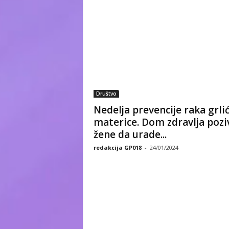
Društvo
Nedelja prevencije raka grli
materice. Dom zdravlja pozi
žene da urade...
redakcija GP018
-
24/01/2024