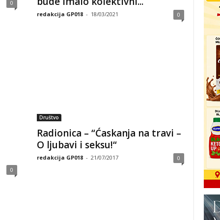
bude imalo kolektivni...
0
redakcija GP018
-
18/03/2021
0
Društvo
Radionica – “Ćaskanja na travi –
O ljubavi i seksu!“
redakcija GP018
-
21/07/2017
0
0