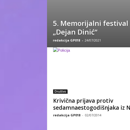
5. Memorijalni festival
„Dejan Dinić“
redakcija GP018
-
24/07/2021
Društvo
Krivična prijava protiv
sedamnaestogodišnjaka iz N
redakcija GP018
-
02/07/2014