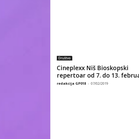
Društvo
Cineplexx Niš Bioskopski
repertoar od 7. do 13. febru
redakcija GP018
-
07/02/2019