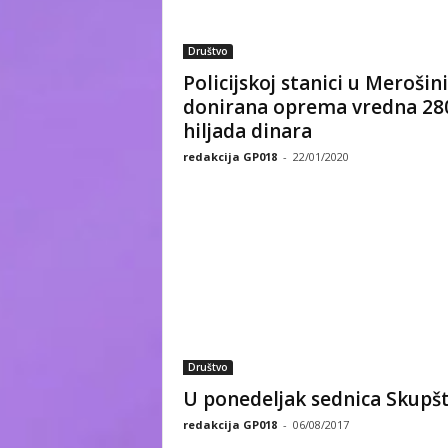
Društvo
Policijskoj stanici u Merošini
donirana oprema vredna 28
hiljada dinara
redakcija GP018
-
22/01/2020
Društvo
U ponedeljak sednica Skupš
redakcija GP018
-
06/08/2017