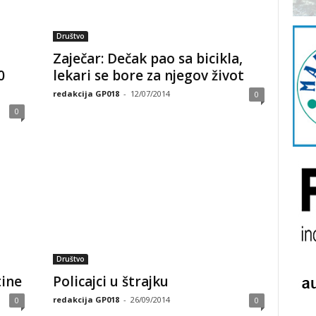
Društvo
Zaječar: Dečak pao sa bicikla,
0
lekari se bore za njegov život
redakcija GP018
-
12/07/2014
0
0
Društvo
tine
Policajci u štrajku
redakcija GP018
-
26/09/2014
0
0