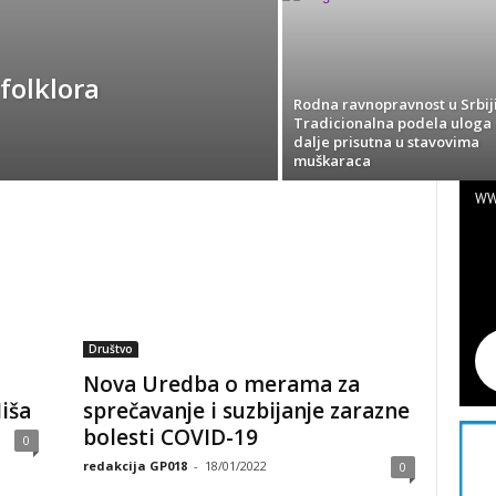
 folklora
Rodna ravnopravnost u Srbiji
Tradicionalna podela uloga 
dalje prisutna u stavovima
muškaraca
WW
Društvo
Nova Uredba o merama za
iša
sprečavanje i suzbijanje zarazne
bolesti COVID-19
0
redakcija GP018
-
18/01/2022
0