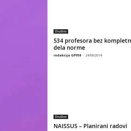
Društvo
534 profesora bez kompletne
dela norme
redakcija GP018
-
24/08/2014
Društvo
NAISSUS – Planirani radovi