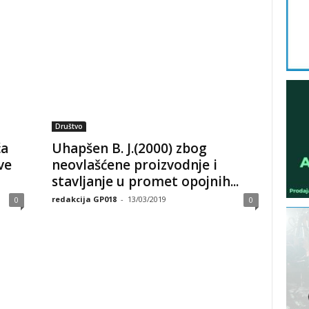
Društvo
ća
Uhapšen B. J.(2000) zbog
ve
neovlašćene proizvodnje i
stavljanje u promet opojnih...
redakcija GP018
-
13/03/2019
0
0