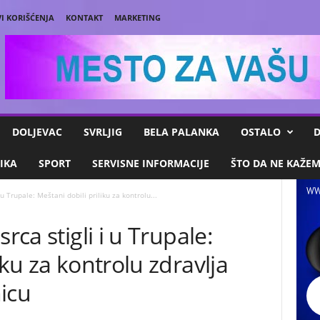
I KORIŠĆENJA
KONTAKT
MARKETING
DOLJEVAC
SVRLJIG
BELA PALANKA
OSTALO
D
IKA
SPORT
SERVISNE INFORMACIJE
ŠTO DA NE KAŽE
WW
 u Trupale: Meštani dobili priliku za kontrolu...
rca stigli i u Trupale:
iku za kontrolu zdravlja
icu