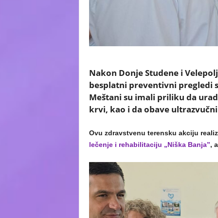
Nakon Donje Studene i Velepolj
besplatni preventivni pregledi sr
Meštani su imali priliku da urad
krvi, kao i da obave ultrazvučni
Ovu zdravstvenu terensku akciju reali
lečenje i rehabilitaciju „Niška Banja”
, 