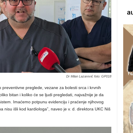
Dr Milan Lazarević foto: GP018
preventivne preglede, vezane za bolesti srca i krvnih
liko bitan i koliko će se ljudi pregledati, najvažnije je da
istem. Imaćemo potpunu evidenciju i praćenje njihovog
a nisu išli kod kardiologa”, naveo je v. d. direktora UKC Niš