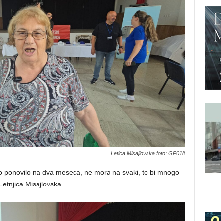
Letica Misajlovska foto: GP018
to ponovilo na dva meseca, ne mora na svaki, to bi mnogo
Letnjica Misajlovska.