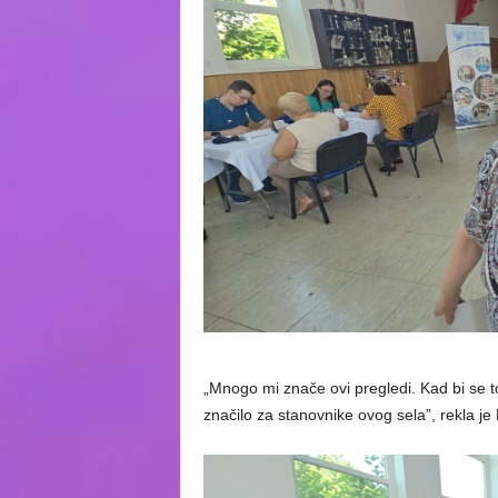
„Mnogo mi znače ovi pregledi. Kad bi se 
značilo za stanovnike ovog sela”, rekla je 