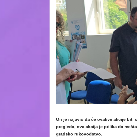
On je najavio da će ovakve akcije biti
pregleda, ova akcija je prilika da mešt
gradsko rukovodstvo.