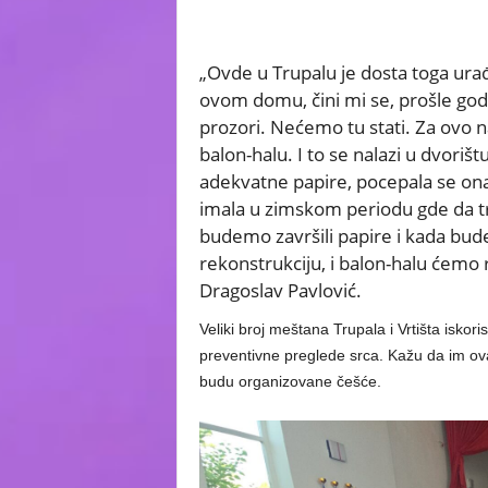
„Ovde u Trupalu je dosta toga urađ
ovom domu, čini mi se, prošle godi
prozori. Nećemo tu stati. Za ovo 
balon-halu. I to se nalazi u dvorišt
adekvatne papire, pocepala se ona 
imala u zimskom periodu gde da tre
budemo završili papire i kada bud
rekonstrukciju, i balon-halu ćemo 
Dragoslav Pavlović.
Veliki broj meštana Trupala i Vrtišta isko
preventivne preglede srca. Kažu da im ov
budu organizovane češće.