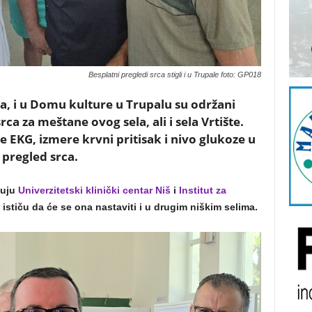
Besplatni pregledi srca stigli i u Trupale foto: GP018
a, i u Domu kulture u Trupalu su održani
ca za meštane ovog sela, ali i sela Vrtište.
e EKG, izmere krvni pritisak i nivo glukoze u
 pregled srca.
zuju
Univerzitetski klinički centar Niš
i
Institut za
a ističu da će se ona nastaviti i u drugim niškim selima.