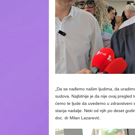
„Da se nađemo našim ljudima, da uradimo 
sudova. Najbitnije je da nije ovaj pregled to
ćemo te ljude da uvedemo u zdravstveni s
stanja nadalje. Neki od njih po deset godin
doc. dr Milan Lazarević.