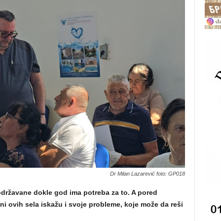
Dr Milan Lazarević foto: GP018
 održavane dokle god ima potreba za to. A pored
ani ovih sela iskažu i svoje probleme, koje može da reši