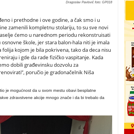
Dragoslav Pavlović foto: GP018
eno i prethodne i ove godine, a čak smo i u
ne zamenili kompletnu stolariju, to su sve novi
naselje ćemo u narednom periodu rekonstruisati
u osnovne škole, jer stara balon-hala niti je imala
folija kojom je bila pokrivena, tako da deca nisu
niraju i gde da rade fizičko vaspitanje. Kada
emo dobili građevinsku dozvolu za
renovirati”, poručio je gradonačelnik Niša
ristio je mogućnost da u svom mestu obavi besplatne
akve zdravstvene akcije mnogo znače i da bi trebalo da