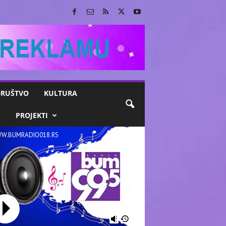
RUŠTVO
KULTURA
M
PROJEKTI
W.BUMRADIO018.RS