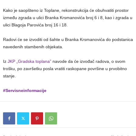
Kako je saopšteno iz Toplane, rekonstrukcija će obuhvatiti prostor
između zgrada u ulici Branka Krsmanovića broj 6 i 8, kao i zgrada u
ulici Blagoja Parovića broj 16 i 18.
Radovi će se izvoditi od šahte u Branka Krsmanovića do podstanica
navedenih stambenih objekata.
Iz
JKP „Gradska toplana”
navode da će izvođač radova, o svom
trošku, po završetku posla vratiti raskopane površine u prvobitno
stanje.
#Servisneinformacije