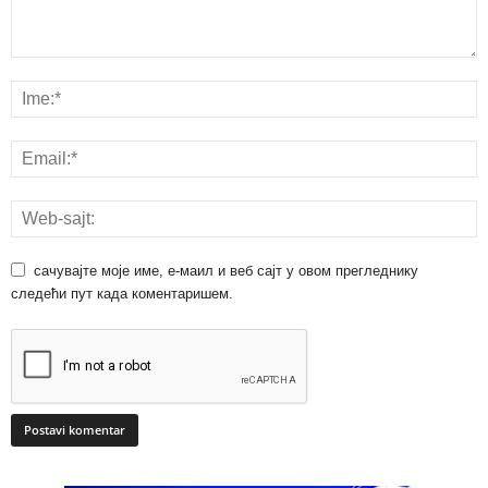
сачувајте моје име, е-маил и веб сајт у овом прегледнику
следећи пут када коментаришем.