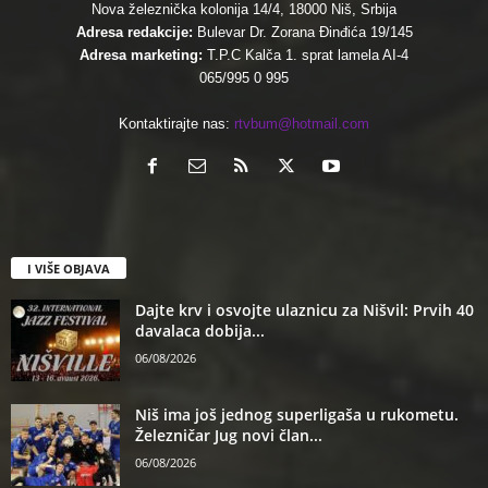
Nova železnička kolonija 14/4, 18000 Niš, Srbija
Adresa redakcije:
Bulevar Dr. Zorana Đinđića 19/145
Adresa marketing:
T.P.C Kalča 1. sprat lamela AI-4
065/995 0 995
Kontaktirajte nas:
rtvbum@hotmail.com
I VIŠE OBJAVA
Dajte krv i osvojte ulaznicu za Nišvil: Prvih 40
davalaca dobija...
06/08/2026
Niš ima još jednog superligaša u rukometu.
Železničar Jug novi član...
06/08/2026