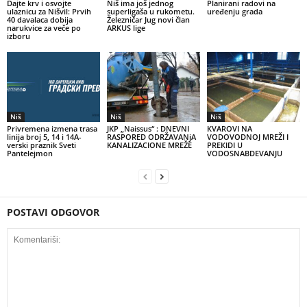
Dajte krv i osvojte
Niš ima još jednog
Planirani radovi na
ulaznicu za Nišvil: Prvih
superligaša u rukometu.
uređenju grada
40 davalaca dobija
Železničar Jug novi član
narukvice za veče po
ARKUS lige
izboru
Niš
Niš
Niš
Privremena izmena trasa
JKP „Naissus“ : DNEVNI
КVAROVI NA
linija broj 5, 14 i 14A-
RASPORED ODRŽAVANjA
VODOVODNOJ MREŽI I
verski praznik Sveti
KANALIZACIONE MREŽE
PREКIDI U
Pantelejmon
VODOSNABDEVANJU
POSTAVI ODGOVOR