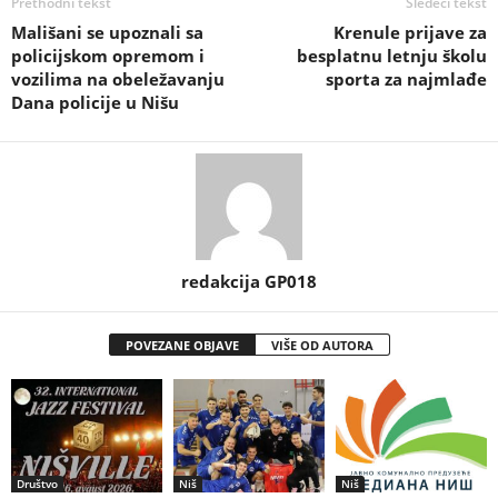
Prethodni tekst
Sledeći tekst
Mališani se upoznali sa
Krenule prijave za
policijskom opremom i
besplatnu letnju školu
vozilima na obeležavanju
sporta za najmlađe
Dana policije u Nišu
redakcija GP018
POVEZANE OBJAVE
VIŠE OD AUTORA
Društvo
Niš
Niš