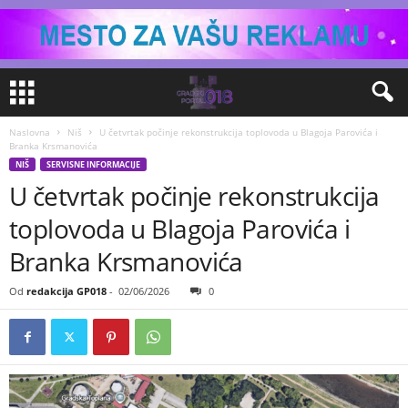
Naslovna
Niš
U četvrtak počinje rekonstrukcija toplovoda u Blagoja Parovića i
Branka Krsmanovića
NIŠ
SERVISNE INFORMACIJE
U četvrtak počinje rekonstrukcija
toplovoda u Blagoja Parovića i
Branka Krsmanovića
Od
redakcija GP018
-
02/06/2026
0