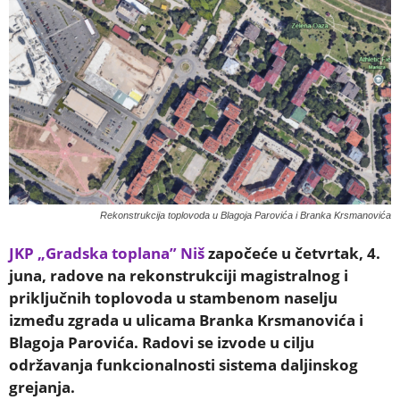
Rekonstrukcija toplovoda u Blagoja Parovića i Branka Krsmanovića
JKP „Gradska toplana” Niš
započeće u četvrtak, 4.
juna, radove na rekonstrukciji magistralnog i
priključnih toplovoda u stambenom naselju
između zgrada u ulicama Branka Krsmanovića i
Blagoja Parovića. Radovi se izvode u cilju
održavanja funkcionalnosti sistema daljinskog
grejanja.