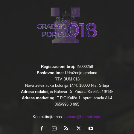
Registracioni broj:
IN000259
Poslovno ime:
Udruženje građana
RTV BUM 018
Nova železnička kolonija 14/4, 18000 Niš, Srbija
Adresa redakcije:
Bulevar Dr. Zorana Đinđića 19/145
Adresa marketing:
T.P.C Kalča 1. sprat lamela AI-4
065/995 0 995
Kontaktirajte nas:
rtvbum@hotmail.com