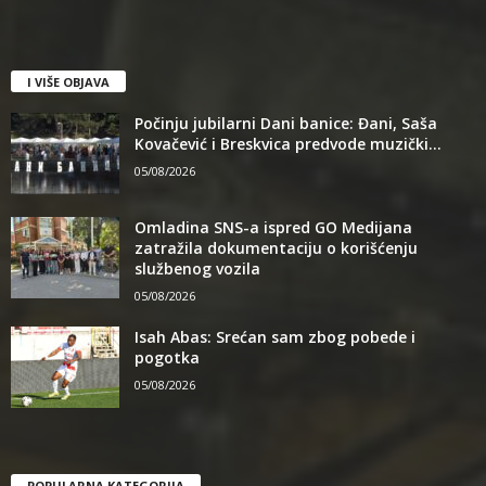
I VIŠE OBJAVA
Počinju jubilarni Dani banice: Đani, Saša
Kovačević i Breskvica predvode muzički...
05/08/2026
Omladina SNS-a ispred GO Medijana
zatražila dokumentaciju o korišćenju
službenog vozila
05/08/2026
Isah Abas: Srećan sam zbog pobede i
pogotka
05/08/2026
POPULARNA KATEGORIJA