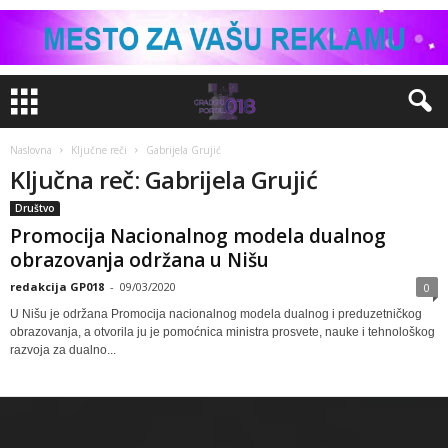
Naslovna
Ključne reči
Gabrijela Grujić
Ključna reč: Gabrijela Grujić
Društvo
Promocija Nacionalnog modela dualnog
obrazovanja održana u Nišu
redakcija GP018
-
09/03/2020
0
U Nišu je održana Promocija nacionalnog modela dualnog i preduzetničkog
obrazovanja, a otvorila ju je pomoćnica ministra prosvete, nauke i tehnološkog
razvoja za dualno...