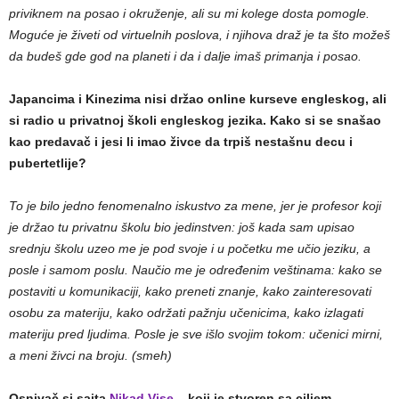
priviknem na posao i okruženje, ali su mi kolege dosta pomogle.
Moguće je živeti od virtuelnih poslova, i njihova draž je ta što možeš
da budeš gde god na planeti i da i dalje imaš primanja i posao.
Japancima i Kinezima nisi držao online kurseve engleskog, ali
si radio u privatnoj školi engleskog jezika. Kako si se snašao
kao predavač i jesi li imao živce da trpiš nestašnu decu i
pubertetlije?
To je bilo jedno fenomenalno iskustvo za mene, jer je profesor koji
je držao tu privatnu školu bio jedinstven: još kada sam upisao
srednju školu uzeo me je pod svoje i u početku me učio jeziku, a
posle i samom poslu. Naučio me je određenim veštinama: kako se
postaviti u komunikaciji, kako preneti znanje, kako zainteresovati
osobu za materiju, kako održati pažnju učenicima, kako izlagati
materiju pred ljudima. Posle je sve išlo svojim tokom: učenici mirni,
a meni živci na broju. (smeh)
Osnivač si sajta
Nikad Vise
, koji je stvoren sa ciljem