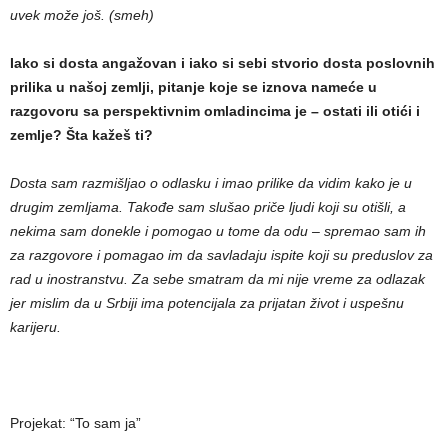
uvek može još. (smeh)
Iako si dosta angažovan i iako si sebi stvorio dosta poslovnih
prilika u našoj zemlji, pitanje koje se iznova nameće u
razgovoru sa perspektivnim omladincima je – ostati ili otići i
zemlje? Šta kažeš ti?
Dosta sam razmišljao o odlasku i imao prilike da vidim kako je u
drugim zemljama. Takođe sam slušao priče ljudi koji su otišli, a
nekima sam donekle i pomogao u tome da odu – spremao sam ih
za razgovore i pomagao im da savladaju ispite koji su preduslov za
rad u inostranstvu. Za sebe smatram da mi nije vreme za odlazak
jer mislim da u Srbiji ima potencijala za prijatan život i uspešnu
karijeru.
Projekat: “To sam ja”