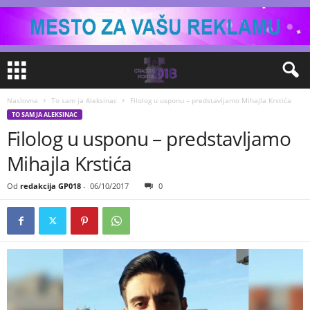
Naslovna
To sam ja Aleksinac
Filolog u usponu – predstavljamo Mihajla Krstića
TO SAM JA ALEKSINAC
Filolog u usponu – predstavljamo
Mihajla Krstića
Od
redakcija GP018
-
06/10/2017
0