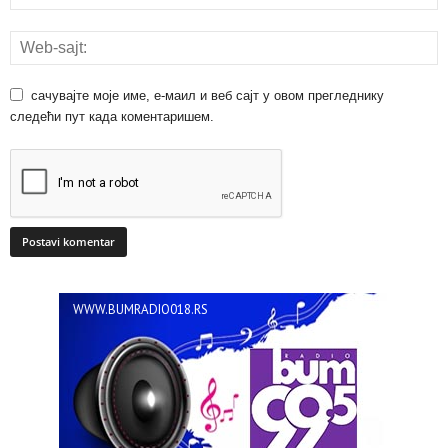
сачувајте моје име, е-маил и веб сајт у овом прегледнику
следећи пут када коментаришем.
WWW.BUMRADIO018.RS