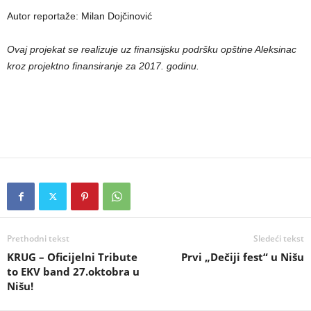
Autor reportaže: Milan Dojčinović
Ovaj projekat se realizuje uz finansijsku podršku opštine Aleksinac
kroz projektno finansiranje za 2017. godinu.
Prethodni tekst
Sledeći tekst
KRUG – Oficijelni Tribute
Prvi „Dečiji fest“ u Nišu
to EKV band 27.oktobra u
Nišu!