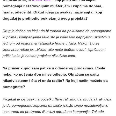
pomaganja nezadovoljnim mušterijam i kupcima dobara,
hrane, odeće itd. Otkud ideja za ovakav naziv sajta i koji
događaj je prethodio pokretanju ovog projekta?
Drug je došao na ideju da bi trebalo da pokušamo da pomognemo
kupcima i kompanijama tako što je imao vrlo neprijatno iskustvo u
jednom od restorana italijanske hrane u Nišu. Nakon što se
iznervirao rekao je: ,,Nikad više neću dođem ovde“, ispričao mi
priču i tako je nastao projekat nikadvise.com.
Na primer kupio sam patike u određenoj prodavnici. Posle
nekoliko nošenja đon mi se odlepio. Obraćam se sajtu
nikadvise.com i šta vi onda radite? Na koji način možete da
pomognete?
Projekat je još uvek na početku (lansirali smo ga avgusta), ali ideja
je da pomognemo kupcima da lakše iskažu svoje nezadovoljstvo
usmereno ka proizvodu ili usluzi određene kompanije. Takođe,