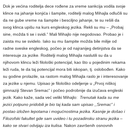
Dok je većina roditelja dece rođene za vreme sankcija vodila svoje
klince na jahanje konjića i šampite, roditelji malog Mihajla odlučili su
da ne gube vreme na šampite i besciljno jahanje, te su rešili da
svog klinca upišu na kurs engleskog jezika. Rekli su mu – „Probaj
sine, možda ti se i svidi.“ Mali Mihajlo nije negodovao. Probao je i
zaista mu se svidelo. Iako su mu šampite možda bile milije od
radne sveske engleskog, počeo je od najranijeg detinjstva da se
interesuje za jezike. Roditelji malog Mihajla naslutili su da u
njihovom klincu leži filološki potencijal, kao što u pojedinim rekama
leži ruda, te da taj potencijal mora biti iskopan, tj. oslobođen. Kako
su godine prolazile, sa rastom malog Mihajla raslo je i interesovanje
za jezike u njemu. Upisao je filološko odeljenje u „Prvoj niškoj
gimnaziji Stevan Sremac“ i počeo podrobnije da izučava engleski
jezik.
Kako kaže, sada već veliki Mihajlo:
Trenutak kada su me
jezici potpuno pridobili je bio taj kada sam upisao ,,Sremac“ i
postao izložen lepotama i mogućnostima jezika. Kasnije je došao i
Filozofski fakultet gde sam uvideo i tu pozadinsku stranu jezika –
kako se stvari odvijaju iza kulisa.
Nakon završenih osnovnih