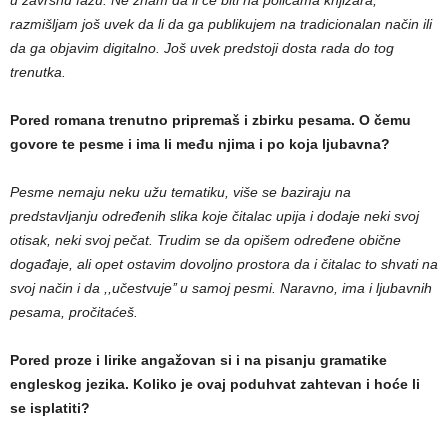
u završnu fazu. Ne znam da li će biti na policama knjižara,
razmišljam još uvek da li da ga publikujem na tradicionalan način ili
da ga objavim digitalno. Još uvek predstoji dosta rada do tog
trenutka.
Pored romana trenutno pripremaš i zbirku pesama. O čemu
govore te pesme i ima li među njima i po koja ljubavna?
Pesme nemaju neku užu tematiku, više se baziraju na
predstavljanju određenih slika koje čitalac upija i dodaje neki svoj
otisak, neki svoj pečat. Trudim se da opišem određene obične
događaje, ali opet ostavim dovoljno prostora da i čitalac to shvati na
svoj način i da ,,učestvuje’’ u samoj pesmi. Naravno, ima i ljubavnih
pesama, pročitaćeš.
Pored proze i lirike angažovan si i na pisanju gramatike
engleskog jezika. Koliko je ovaj poduhvat zahtevan i hoće li
se isplatiti?