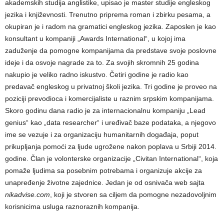
akademskih studija anglistike, upisao je master studije engleskog
jezika i književnosti. Trenutno priprema roman i zbirku pesama, a
okupiran je i radom na gramatici engleskog jezika. Zaposlen je kao
konsultant u kompaniji „Awards International“, u kojoj ima
zaduženje da pomogne kompanijama da predstave svoje poslovne
ideje i da osvoje nagrade za to. Za svojih skromnih 25 godina
nakupio je veliko radno iskustvo. Četiri godine je radio kao
predavač engleskog u privatnoj školi jezika. Tri godine je proveo na
poziciji prevodioca i komercijaliste u raznim srpskim kompanijama.
Skoro godinu dana radio je za internacionalnu kompaniju „Lead
genius“ kao „data researcher“ i uređivač baze podataka, a njegovo
ime se vezuje i za organizaciju humanitarnih događaja, poput
prikupljanja pomoći za ljude ugrožene nakon poplava u Srbiji 2014.
godine. Član je volonterske organizacije „Civitan International“, koja
pomaže ljudima sa posebnim potrebama i organizuje akcije za
unapređenje životne zajednice. Jedan je od osnivača web sajta
nikadvise.com
, koji je stvoren sa ciljem da pomogne nezadovoljnim
korisnicima usluga raznoraznih kompanija.