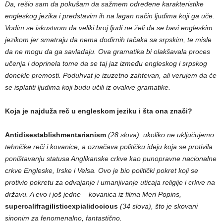
Da, rešio sam da pokušam da sažmem određene karakteristike
engleskog jezika i predstavim ih na lagan način ljudima koji ga uče.
Vodim se iskustvom da veliki broj ljudi ne želi da se bavi engleskim
jezikom jer smatraju da nema dodirnih tačaka sa srpskim, te misle
da ne mogu da ga savladaju. Ova gramatika bi olakšavala proces
učenja i doprinela tome da se taj jaz između engleskog i srpskog
donekle premosti. Poduhvat je izuzetno zahtevan, ali verujem da će
se isplatiti ljudima koji budu učili iz ovakve gramatike.
Koja je najduža reč u engleskom jeziku i šta ona znači?
Antidisestablishmentarianism
(28 slova),
ukoliko ne uključujemo
tehničke reči i kovanice, a označava političku ideju koja se protivila
poništavanju statusa Anglikanske crkve kao punopravne nacionalne
crkve Engleske, Irske i Velsa. Ovo je bio politički pokret koji se
protivio pokretu za odvajanje i umanjivanje uticaja religije i crkve na
državu. A evo i još jedne – kovanica iz filma Meri Popins,
supercalifragilisticexpialidocious
(34 slova), što je skovani
sinonim za fenomenalno, fantastično.