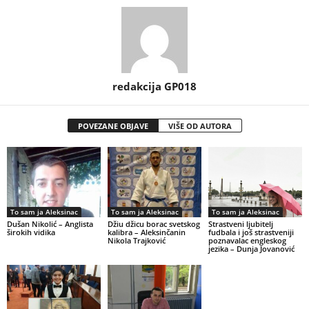
redakcija GP018
POVEZANE OBJAVE
VIŠE OD AUTORA
To sam ja Aleksinac
To sam ja Aleksinac
To sam ja Aleksinac
Dušan Nikolić – Anglista
Džiu džicu borac svetskog
Strastveni ljubitelj
širokih vidika
kalibra – Aleksinčanin
fudbala i još strastveniji
Nikola Trajković
poznavalac engleskog
jezika – Dunja Jovanović