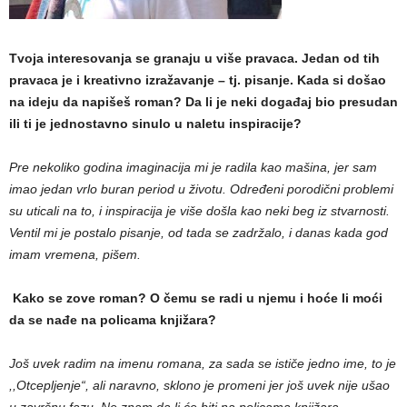
Tvoja interesovanja se granaju u više pravaca. Jedan od tih
pravaca je i kreativno izražavanje – tj. pisanje. Kada si došao
na ideju da napišeš roman? Da li je neki događaj bio presudan
ili ti je jednostavno sinulo u naletu inspiracije?
Pre nekoliko godina imaginacija mi je radila kao mašina, jer sam
imao jedan vrlo buran period u životu. Određeni porodični problemi
su uticali na to, i inspiracija je više došla kao neki beg iz stvarnosti.
Ventil mi je postalo pisanje, od tada se zadržalo, i danas kada god
imam vremena, pišem.
Kako se zove roman? O čemu se radi u njemu i hoće li moći
da se nađe na policama knjižara?
Još uvek radim na imenu romana, za sada se ističe jedno ime, to je
,,Otcepljenje“, ali naravno, sklono je promeni jer još uvek nije ušao