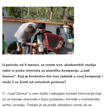
U periodu od 9 meseci, za vreme osn. akademskih studija
radio si preko interneta za američku kompaniju „Lead
Genius“. Koji je konkretno bio tvoj zadatak u ovoj kompaniji i
može li se živeti od virtuelnih poslova?
U ,,Lead Genius“-u sam tražio i sakupljao kontakt informacije koje
su se kasnije ubacivale u bazu podataka i koristile u marketinške
svrhe i prodaju. Trebalo je da prođe određeno vreme da se