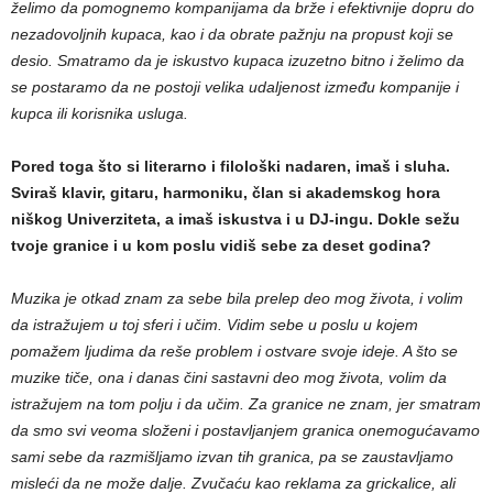
želimo da pomognemo kompanijama da brže i efektivnije dopru do
nezadovoljnih kupaca, kao i da obrate pažnju na propust koji se
desio. Smatramo da je iskustvo kupaca izuzetno bitno i želimo da
se postaramo da ne postoji velika udaljenost između kompanije i
kupca ili korisnika usluga.
Pored toga što si literarno i filološki nadaren, imaš i sluha.
Sviraš klavir, gitaru, harmoniku, član si akademskog hora
niškog Univerziteta, a imaš iskustva i u DJ-ingu. Dokle sežu
tvoje granice i u kom poslu vidiš sebe za deset godina?
Muzika je otkad znam za sebe bila prelep deo mog života, i volim
da istražujem u toj sferi i učim. Vidim sebe u poslu u kojem
pomažem ljudima da reše problem i ostvare svoje ideje. A što se
muzike tiče, ona i danas čini sastavni deo mog života, volim da
istražujem na tom polju i da učim. Za granice ne znam, jer smatram
da smo svi veoma složeni i postavljanjem granica onemogućavamo
sami sebe da razmišljamo izvan tih granica, pa se zaustavljamo
misleći da ne može dalje. Zvučaću kao reklama za grickalice, ali