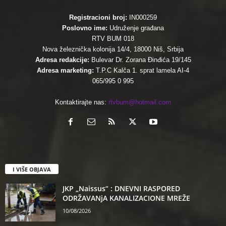
Registracioni broj:
IN000259
Poslovno ime:
Udruženje građana
RTV BUM 018
Nova železnička kolonija 14/4, 18000 Niš, Srbija
Adresa redakcije:
Bulevar Dr. Zorana Đinđića 19/145
Adresa marketing:
T.P.C Kalča 1. sprat lamela AI-4
065/995 0 995
Kontaktirajte nas:
rtvbum@hotmail.com
I VIŠE OBJAVA
JKP „Naissus“ : DNEVNI RASPORED
ODRŽAVANjA KANALIZACIONE MREŽE
10/08/2026