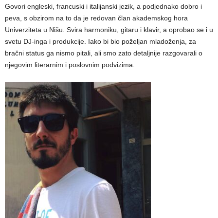
Govori engleski, francuski i italijanski jezik, a podjednako dobro i
peva, s obzirom na to da je redovan član akademskog hora
Univerziteta u Nišu. Svira harmoniku, gitaru i klavir, a oprobao se i u
svetu DJ-inga i produkcije. Iako bi bio poželjan mladoženja, za
bračni status ga nismo pitali, ali smo zato detaljnije razgovarali o
njegovim literarnim i poslovnim podvizima.