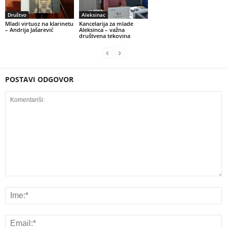
Društvo
Aleksinac
Mladi virtuoz na klarinetu
Kancelarija za mlade
– Andrija Jašarević
Aleksinca – važna
društvena tekovina
POSTAVI ODGOVOR