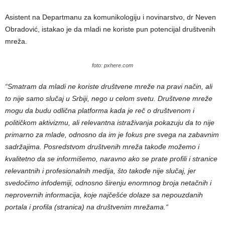
Asistent na Departmanu za komunikologiju i novinarstvo, dr Neven
Obradović, istakao je da mladi ne koriste pun potencijal društvenih
mreža.
foto: pxhere.com
“
Smatram da mladi ne koriste društvene mreže na pravi način, ali
to nije samo slučaj u Srbiji, nego u celom svetu. Društvene mreže
mogu da budu odlična platforma kada je reč o društvenom i
političkom aktivizmu, ali relevantna istraživanja pokazuju da to nije
primarno za mlade, odnosno da im je fokus pre svega na zabavnim
sadržajima. Posredstvom društvenih mreža takođe možemo i
kvalitetno da se informišemo, naravno ako se prate profili i stranice
relevantnih i profesionalnih medija, što takođe nije slučaj, jer
svedočimo infodemiji, odnosno širenju enormnog broja netačnih i
neprovernih informacija, koje najčešće dolaze sa nepouzdanih
portala i profila (stranica) na društvenim mrežama.“