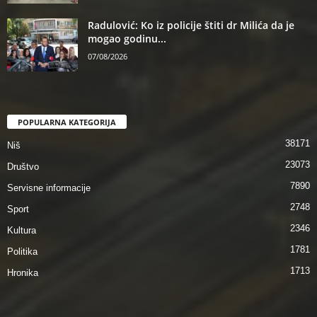
Radulović: Ko iz policije štiti dr Milića da je
mogao godinu...
07/08/2026
POPULARNA KATEGORIJA
38171
Niš
23073
Društvo
7890
Servisne informacije
2748
Sport
2346
Kultura
1781
Politika
1713
Hronika