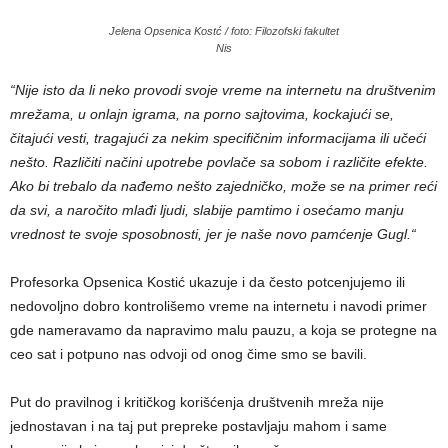
Jelena Opsenica Kostć / foto: Filozofski fakultet
Nis
“Nije isto da li neko provodi svoje vreme na internetu na društvenim
mrežama, u onlajn igrama, na porno sajtovima, kockajući se,
čitajući vesti, tragajući za nekim specifičnim informacijama ili učeći
nešto. Različiti načini upotrebe povlače sa sobom i različite efekte.
Ako bi trebalo da nađemo nešto zajedničko, može se na primer reći
da svi, a naročito mlađi ljudi, slabije pamtimo i osećamo manju
vrednost te svoje sposobnosti, jer je naše novo pamćenje Gugl.“
Profesorka Opsenica Kostić ukazuje i da često potcenjujemo ili
nedovoljno dobro kontrolišemo vreme na internetu i navodi primer
gde nameravamo da napravimo malu pauzu, a koja se protegne na
ceo sat i potpuno nas odvoji od onog čime smo se bavili.
Put do pravilnog i kritičkog korišćenja društvenih mreža nije
jednostavan i na taj put prepreke postavljaju mahom i same