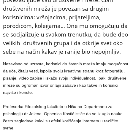
povezao ljude kao društvene mreže. Član
društvenih mreža je povezan sa drugim
korisnicima: vršnjacima, prijateljima,
porodicom, kolegama… One mu omogućuju da
se socijalizuje u svakom trenutku, da bude deo
velikih društvenih grupa i da otkrije svet oko
sebe na način kakav je ranije bio nepojmljiv.
Nezavisno od uzrasta, korisnici društvenih mreža imaju mogućnost
da uče, čitaju vesti, ispolje svoju kreativnu stranu kroz fotografiju,
pisanje, video zapise i iskažu svoju individualnost. Ipak, društvene
mreže su ogroman izvor onlajn zabave i kao takve ih korisnici
najviše i koriste.
Profesorka Filozofskog fakulteta u Nišu na Departmanu za
psihologiju dr Jelena Opsenica Kostić ističe da se iz ugla nauke
često sagledava kakvi su efekti korišćenja interneta u različite
svrhe.