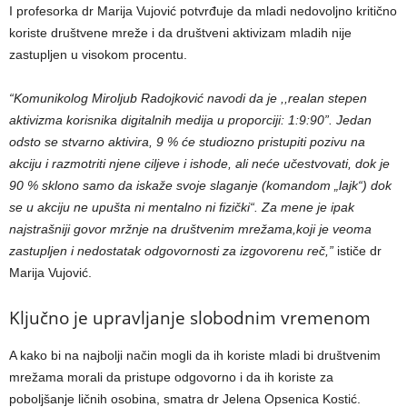
I profesorka dr Marija Vujović potvrđuje da mladi nedovoljno kritično
koriste društvene mreže i da društveni aktivizam mladih nije
zastupljen u visokom procentu.
“Komunikolog Miroljub Radojković navodi da je ,,realan stepen
aktivizma korisnika digitalnih medija u proporciji: 1:9:90”. Jedan
odsto se stvarno aktivira, 9 % će studiozno pristupiti pozivu na
akciju i razmotriti njene ciljeve i ishode, ali neće učestvovati, dok je
90 % sklono samo da iskaže svoje slaganje (komandom „lajk“) dok
se u akciju ne upušta ni mentalno ni fizički“. Za mene je ipak
najstrašniji govor mržnje na društvenim mrežama,koji je veoma
zastupljen i nedostatak odgovornosti za izgovorenu reč,”
ističe dr
Marija Vujović.
Ključno je upravljanje slobodnim vremenom
A kako bi na najbolji način mogli da ih koriste mladi bi društvenim
mrežama morali da pristupe odgovorno i da ih koriste za
poboljšanje ličnih osobina, smatra dr Jelena Opsenica Kostić.