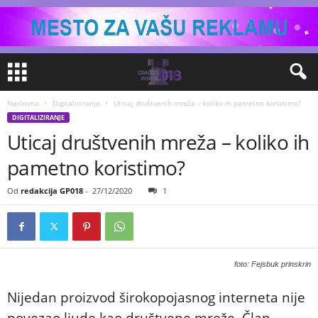
Naslovna
Digitaliziranje
Uticaj društvenih mreža – koliko ih pametno koristimo?
DIGITALIZIRANJE
Uticaj društvenih mreža – koliko ih
pametno koristimo?
Od
redakcija GP018
-
27/12/2020
1
foto: Fejsbuk prinskrin
Nijedan proizvod širokopojasnog interneta nije