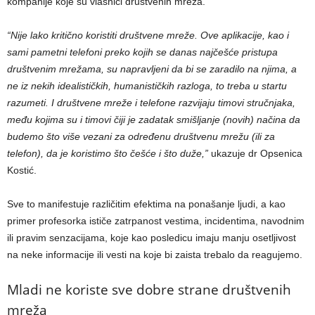
kompanije koje su vlasnici društvenih mreža.
“Nije lako kritično koristiti društvene mreže. Ove aplikacije, kao i
sami pametni telefoni preko kojih se danas najčešće pristupa
društvenim mrežama, su napravljeni da bi se zaradilo na njima, a
ne iz nekih idealističkih, humanističkih razloga, to treba u startu
razumeti. I društvene mreže i telefone razvijaju timovi stručnjaka,
među kojima su i timovi čiji je zadatak smišljanje (novih) načina da
budemo što više vezani za određenu društvenu mrežu (ili za
telefon), da je koristimo što češće i što duže,”
ukazuje dr Opsenica
Kostić.
Sve to manifestuje različitim efektima na ponašanje ljudi, a kao
primer profesorka ističe zatrpanost vestima, incidentima, navodnim
ili pravim senzacijama, koje kao posledicu imaju manju osetljivost
na neke informacije ili vesti na koje bi zaista trebalo da reagujemo.
Mladi ne koriste sve dobre strane društvenih
mreža