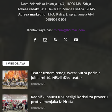
Nova železnička kolonija 14/4, 18000 Niš, Srbija
Adresa redakcije:
Bulevar Dr. Zorana Đinđića 19/145
Adresa marketing:
T.P.C Kalča 1. sprat lamela AI-4
065/995 0 995
Kontaktirajte nas:
rtvbum@hotmail.com
I VIŠE OBJAVA
Teatar uznemirenog sveta: Sutra počinje
jubilarni 10. Nišvil džez teatar
07/08/2026
Radnički pauzu u Superligi koristi za proveru
protiv imenjaka iz Pirota
07/08/2026