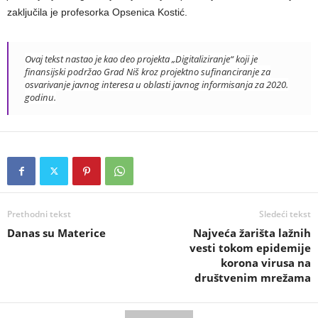
zaključila je profesorka Opsenica Kostić.
Ovaj tekst nastao je kao deo projekta „Digitaliziranje“ koji je
finansijski podržao Grad Niš kroz projektno sufinanciranje za
osvarivanje javnog interesa u oblasti javnog informisanja za 2020.
godinu.
Prethodni tekst
Sledeći tekst
Danas su Materice
Najveća žarišta lažnih
vesti tokom epidemije
korona virusa na
društvenim mrežama