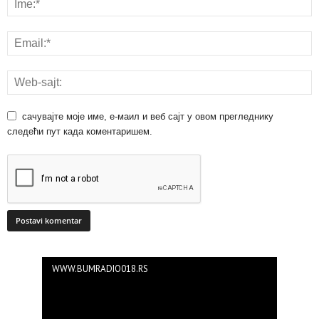
сачувајте моје име, е-маил и веб сајт у овом прегледнику
следећи пут када коментаришем.
WWW.BUMRADIO018.RS