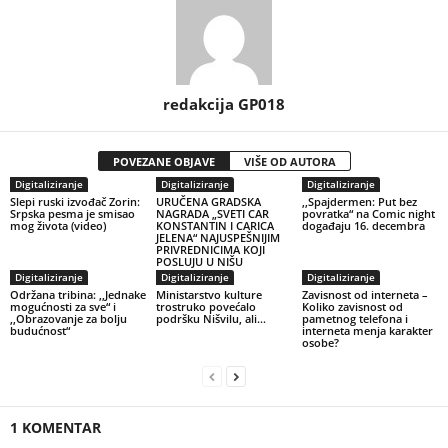
redakcija GP018
POVEZANE OBJAVE
VIŠE OD AUTORA
Digitaliziranje
Digitaliziranje
Digitaliziranje
Slepi ruski izvođač Zorin:
URUČENA GRADSKA
,,Spajdermen: Put bez
Srpska pesma je smisao
NAGRADA „SVETI CAR
povratka“ na Comic night
mog života (video)
KONSTANTIN I CARICA
događaju 16. decembra
JELENA“ NAJUSPEŠNIJIM
PRIVREDNICIMA KOJI
POSLUJU U NIŠU
Digitaliziranje
Digitaliziranje
Digitaliziranje
Održana tribina: ,,Jednake
Ministarstvo kulture
Zavisnost od interneta –
mogućnosti za sve“ i
trostruko povećalo
Koliko zavisnost od
,,Obrazovanje za bolju
podršku Nišvilu, ali…
pametnog telefona i
budućnost“
interneta menja karakter
osobe?
1 KOMENTAR