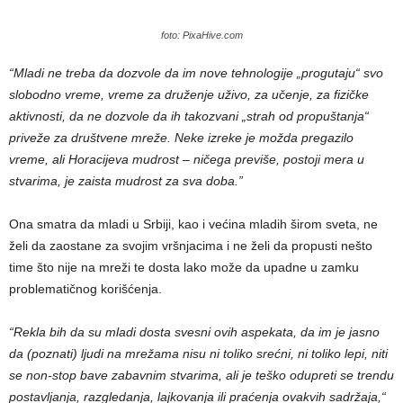
foto: PixaHive.com
“Mladi ne treba da dozvole da im nove tehnologije „progutaju“ svo
slobodno vreme, vreme za druženje uživo, za učenje, za fizičke
aktivnosti, da ne dozvole da ih takozvani „strah od propuštanja“
priveže za društvene mreže. Neke izreke je možda pregazilo
vreme, ali Horacijeva mudrost – ničega previše, postoji mera u
stvarima, je zaista mudrost za sva doba.”
Ona smatra da mladi u Srbiji, kao i većina mladih širom sveta, ne
želi da zaostane za svojim vršnjacima i ne želi da propusti nešto
time što nije na mreži te dosta lako može da upadne u zamku
problematičnog korišćenja.
“Rekla bih da su mladi dosta svesni ovih aspekata, da im je jasno
da (poznati) ljudi na mrežama nisu ni toliko srećni, ni toliko lepi, niti
se non-stop bave zabavnim stvarima, ali je teško odupreti se trendu
postavljanja, razgledanja, lajkovanja ili praćenja ovakvih sadržaja,“